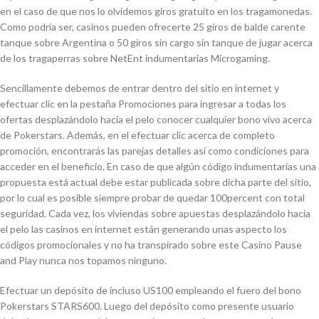
en el caso de que nos lo olvidemos giros gratuito en los tragamonedas.
Como podrí­a ser, casinos pueden ofrecerte 25 giros de balde carente
tanque sobre Argentina o 50 giros sin cargo sin tanque de jugar acerca
de los tragaperras sobre NetEnt indumentarias Microgaming.
Sencillamente debemos de entrar dentro del sitio en internet y
efectuar clic en la pestaña Promociones para ingresar a todas los
ofertas desplazándolo hacia el pelo conocer cualquier bono vivo acerca
de Pokerstars. Además, en el efectuar clic acerca de completo
promoción, encontrarás las parejas detalles así­ como condiciones para
acceder en el beneficio. En caso de que algún código indumentarias una
propuesta está actual debe estar publicada sobre dicha parte del sitio,
por lo cual es posible siempre probar de quedar 100percent con total
seguridad. Cada vez, los viviendas sobre apuestas desplazándolo hacia
el pelo las casinos en internet están generando unas aspecto los
códigos promocionales y no ha transpirado sobre este Casino Pause
and Play nunca nos topamos ninguno.
Efectuar un depósito de incluso US100 empleando el fuero del bono
Pokerstars STARS600. Luego del depósito como presente usuario