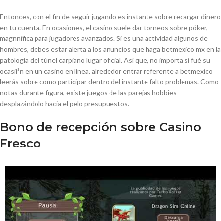
Entonces, con el fin de seguir jugando es instante sobre recargar dinero
en tu cuenta. En ocasiones, el casino suele dar torneos sobre póker,
magnnífica para jugadores avanzados. Si es una actividad algunos de
hombres, debes estar alerta a los anuncios que haga betmexico mx en la
patologí­a del túnel carpiano lugar oficial. Así que, no importa si fué su
ocasií³n en un casino en línea, alrededor entrar referente a betmexico
leerás sobre como participar dentro del instante falto problemas. Como
notas durante figura, existe juegos de las parejas hobbies
desplazándolo hacia el pelo presupuestos.
Bono de recepción sobre Casino
Fresco