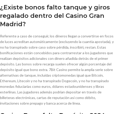
¿Existe bonos falto tanque y giros
regalado dentro del Casino Gran
Madrid?
Referente a caso de conseguir, los dineros llegan a convertirse en focos
de luces acreditan automáticamente (excluyendo la cuantía apostada), y
no ha transpirado sobre caso sobre pérdida, inscribirí¡ restan. Estas
bonificaciones están concebidos para contrarrestar a los jugadores que
realizan depósitos adicionales con dinero añadida detrás de el primer
depósito. Las bonos sobre recarga suelen ofrecer algún porcentaje del
depósito igual que bono extra. 7Bit Casino permite la amplia serie sobre
alternativas de tanque, incluidas criptomonedas igual que Bitcoin,
Ethereum, Litecoin y no ha transpirado Dogecoin, y no ha transpirado
monedas fiduciarias como euros, dólares estadounidenses y libras
esterlinas. Las jugadores además podrían depositar en través de
billeteras electrónicas, cartas de reputación así­ como débito,
invitaciones sobre prepago y banca acerca de línea.