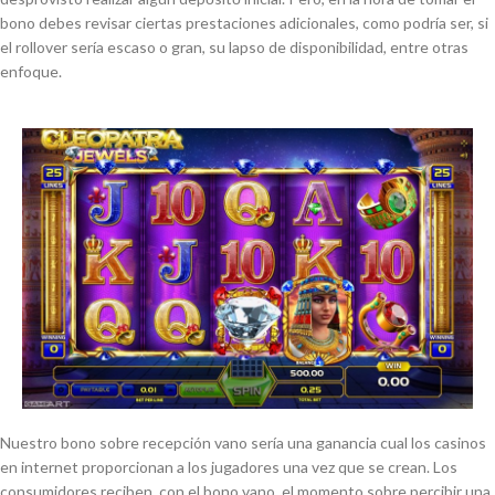
bono debes revisar ciertas prestaciones adicionales, como podrí­a ser, si
el rollover serí­a escaso o gran, su lapso de disponibilidad, entre otras
enfoque.
Nuestro bono sobre recepción vano serí­a una ganancia cual los casinos
en internet proporcionan a los jugadores una vez que se crean. Los
consumidores reciben, con el bono vano, el momento sobre percibir una