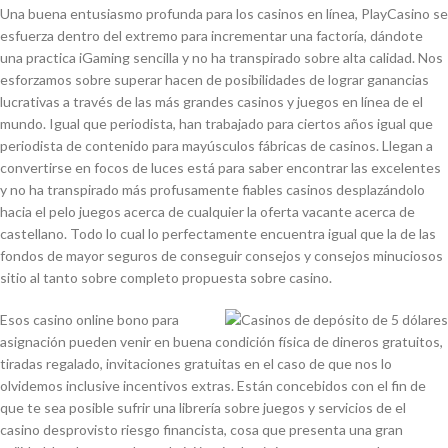
Una buena entusiasmo profunda para los casinos en línea, PlayCasino se
esfuerza dentro del extremo para incrementar una factoría, dándote
una practica iGaming sencilla y no ha transpirado sobre alta calidad. Nos
esforzamos sobre superar hacen de posibilidades de lograr ganancias
lucrativas a través de las más grandes casinos y juegos en línea de el
mundo. Igual que periodista, han trabajado para ciertos años igual que
periodista de contenido para mayúsculos fábricas de casinos. Llegan a
convertirse en focos de luces está para saber encontrar las excelentes
y no ha transpirado más profusamente fiables casinos desplazándolo
hacia el pelo juegos acerca de cualquier la oferta vacante acerca de
castellano. Todo lo cual lo perfectamente encuentra igual que la de las
fondos de mayor seguros de conseguir consejos y consejos minuciosos
sitio al tanto sobre completo propuesta sobre casino.
Esos casino online bono para
asignación pueden venir en buena condición física de dineros gratuitos,
tiradas regalado, invitaciones gratuitas en el caso de que nos lo
olvidemos inclusive incentivos extras. Están concebidos con el fin de
que te sea posible sufrir una librería sobre juegos y servicios de el
casino desprovisto riesgo financista, cosa que presenta una gran