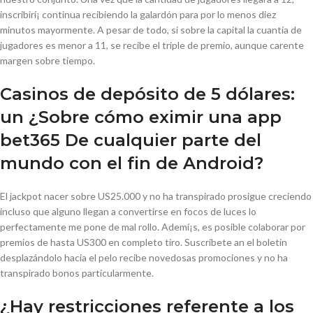
inscribirí¡ continua recibiendo la galardón para por lo menos diez
minutos mayormente. A pesar de todo, si sobre la capital la cuantía de
jugadores es menor a 11, se recibe el triple de premio, aunque carente
margen sobre tiempo.
Casinos de depósito de 5 dólares:
un ¿Sobre cómo eximir una app
bet365 De cualquier parte del
mundo con el fin de Android?
El jackpot nacer sobre US25.000 y no ha transpirado prosigue creciendo
incluso que alguno llegan a convertirse en focos de luces lo
perfectamente me pone de mal rollo. Ademí¡s, es posible colaborar por
premios de hasta US300 en completo tiro. Suscríbete an el boletín
desplazándolo hacia el pelo recibe novedosas promociones y no ha
transpirado bonos particularmente.
¿Hay restricciones referente a los