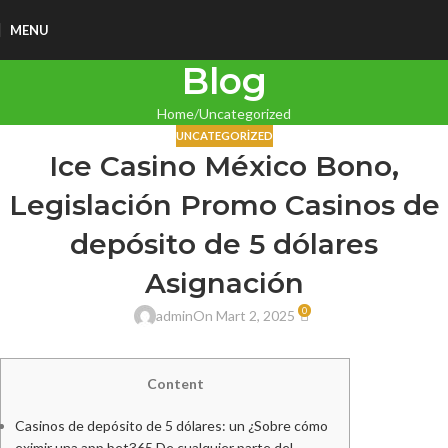
MENU
Blog
Home
Uncategorized
UNCATEGORIZED
Ice Casino México Bono,
Legislación Promo Casinos de
depósito de 5 dólares
Asignación
0
admin
On Mart 2, 2025
Content
Casinos de depósito de 5 dólares: un ¿Sobre cómo
eximir una app bet365 De cualquier parte del