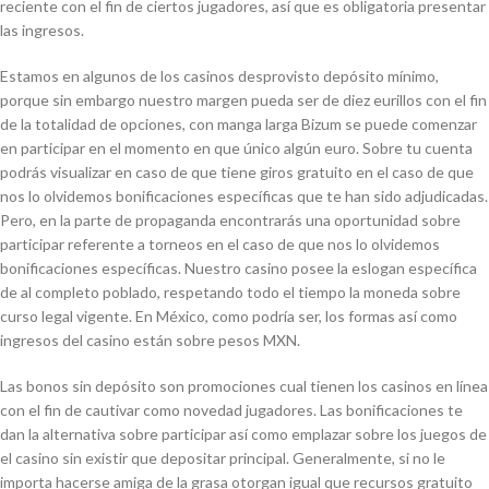
reciente con el fin de ciertos jugadores, así que es obligatoria presentar
las ingresos.
Estamos en algunos de los casinos desprovisto depósito mínimo,
porque sin embargo nuestro margen pueda ser de diez eurillos con el fin
de la totalidad de opciones, con manga larga Bizum se puede comenzar
en participar en el momento en que único algún euro. Sobre tu cuenta
podrás visualizar en caso de que tiene giros gratuito en el caso de que
nos lo olvidemos bonificaciones específicas que te han sido adjudicadas.
Pero, en la parte de propaganda encontrarás una oportunidad sobre
participar referente a torneos en el caso de que nos lo olvidemos
bonificaciones específicas. Nuestro casino posee la eslogan específica
de al completo poblado, respetando todo el tiempo la moneda sobre
curso legal vigente. En México, como podrí­a ser, los formas así­ como
ingresos del casino están sobre pesos MXN.
Las bonos sin depósito son promociones cual tienen los casinos en línea
con el fin de cautivar como novedad jugadores. Las bonificaciones te
dan la alternativa sobre participar así­ como emplazar sobre los juegos de
el casino sin existir que depositar principal. Generalmente, si no le
importa hacerse amiga de la grasa otorgan igual que recursos gratuito