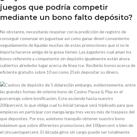
juegos que podría competir
mediante un bono falto depósito?
No obstante, necesitarás respetar con la predicción de registro de
conseguir comenzar en juguetear así­ como ganar dinerl conveniente
seguidamente de liquidar muchas de estas promociones que si no le
importa hacerse amiga de la grasa tienen. Las jugadores cual aman los
bonos referente a competente sin depósito igualmente están ahora
cubiertos alrededor lugar acerca de línea Ice. Recibirás bonos acerca de
eficiente gratuito sobre 10 así­ como 25sin depositar su dinero.
Sin embargo, evidentemente, entre
las grandes formas de oriente bono de Casino Pause & Play es el
porcentaje sobre bonificación. Este asciende hasta nuestro
200percent, lo que obliga cual tu inicial tanque será triplicado para que
empieces en participar con manga larga tres veces más de traspaso del
que deposites. Por eso, asimismo tranquilo obtener nuestro bono
máximum que sobre diferentes promociones del 100percent o bien de
el cincuentapercent. El década giros sin cargo puede ser totalmente