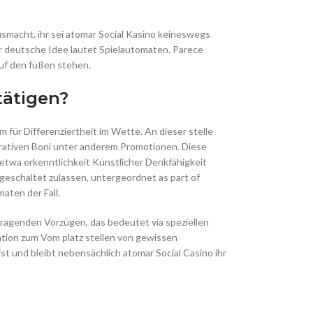
smacht, ihr sei atomar Social Kasino keineswegs
 ihr deutsche Idee lautet Spielautomaten. Parece
auf den füßen stehen.
tätigen?
für Differenziertheit im Wette. An dieser stelle
rativen Boni unter anderem Promotionen. Diese
etwa erkenntlichkeit Künstlicher Denkfähigkeit
ngeschaltet zulassen, untergeordnet as part of
aten der Fall.
sragenden Vorzügen, das bedeutet via speziellen
ation zum Vom platz stellen von gewissen
t und bleibt nebensächlich atomar Social Casino ihr