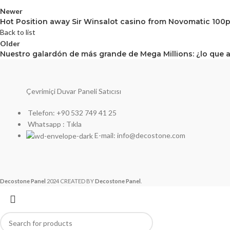
Newer
Hot Position away Sir Winsalot casino from Novomatic 100
Back to list
Older
Nuestro galardón de más grande de Mega Millions: ¿lo que al
Çevrimiçi Duvar Paneli Satıcısı
Telefon: +90 532 749 41 25
Whatsapp : Tıkla
E-mail: info@decostone.com
Decostone Panel
2024 CREATED BY
Decostone Panel
.