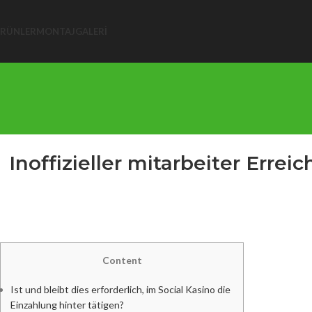
RÜNLER
MONTAJ
GALERI
Inoffizieller mitarbeiter Erre
Content
Ist und bleibt dies erforderlich, im Social Kasino die
Einzahlung hinter tätigen?