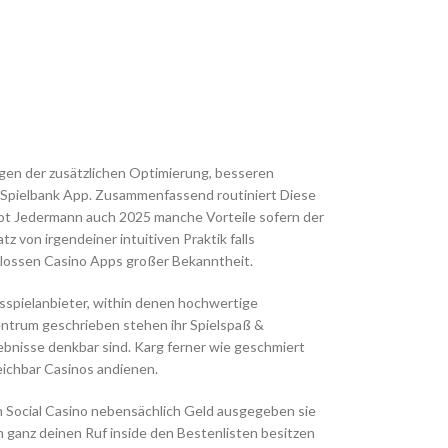
Wegen der zusätzlichen Optimierung, besseren
 Spielbank App. Zusammenfassend routiniert Diese
t Jedermann auch 2025 manche Vorteile sofern der
 von irgendeiner intuitiven Praktik falls
chlossen Casino Apps großer Bekanntheit.
sspielanbieter, within denen hochwertige
Zentrum geschrieben stehen ihr Spielspaß &
ebnisse denkbar sind. Karg ferner wie geschmiert
reichbar Casinos andienen.
m Social Casino nebensächlich Geld ausgegeben sie
n ganz deinen Ruf inside den Bestenlisten besitzen