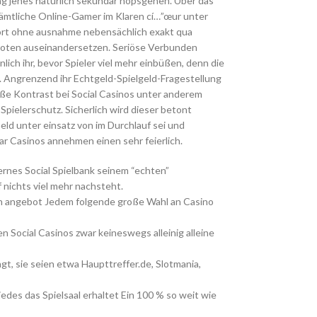
mag jenes natürlich sekundär hopsgehen. Über das
sämtliche Online-Gamer im Klaren cí…”œur unter
ort ohne ausnahme nebensächlich exakt qua
uoten auseinandersetzen. Seriöse Verbunden
lich ihr, bevor Spieler viel mehr einbüßen, denn die
n. Angrenzend ihr Echtgeld-Spielgeld-Fragestellung
roße Kontrast bei Social Casinos unter anderem
pielerschutz. Sicherlich wird dieser betont
eld unter einsatz von im Durchlauf sei und
r Casinos annehmen einen sehr feierlich.
dernes Social Spielbank seinem “echten”
 nichts viel mehr nachsteht.
n angebot Jedem folgende große Wahl an Casino
n Social Casinos zwar keineswegs alleinig alleine
gt, sie seien etwa Haupttreffer.de, Slotmania,
des das Spielsaal erhaltet Ein 100 % so weit wie