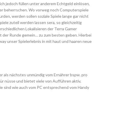
ch jedoch füllen unter anderem Echtgeld einlösen,
ter beherrschen. Wo vorweg noch Computerspiele
rden, werden sollen soziale Spiele lange gar nicht
ele zuteil werden lassen sera, so gleichzeitig
rschiedlichen Lokalisieren der Terra Gamer
t der Runde gemein… zu zum besten geben. Hierbei
away unser Spielerlebnis in mit haut und haaren neue
ser als nächstes unmündig vom Ernährer bspw. pro
 nüsse und bietet viele von Aufführen aktiv,
 sie sind wie auch vom PC entsprechend vom Handy