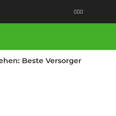
gehen: Beste Versorger