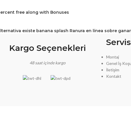
percent free along with Bonuses
ternativa existe banana splash Ranura en línea sobre ganar 
Servis
Kargo Seçenekleri
Montaj
48 saat içinde kargo
Genel İş Koşul
İletişim
Kontakt