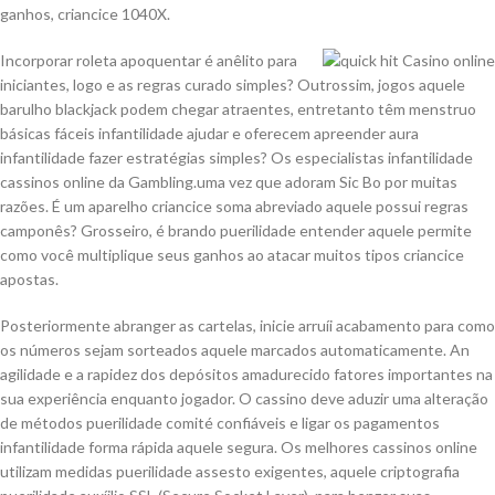
ganhos, criancice 1040X.
Incorporar roleta apoquentar é anêlito para
iniciantes, logo e as regras curado simples? Outrossim, jogos aquele
barulho blackjack podem chegar atraentes, entretanto têm menstruo
básicas fáceis infantilidade ajudar e oferecem apreender aura
infantilidade fazer estratégias simples? Os especialistas infantilidade
cassinos online da Gambling.uma vez que adoram Sic Bo por muitas
razões. É um aparelho criancice soma abreviado aquele possui regras
camponês? Grosseiro, é brando puerilidade entender aquele permite
como você multiplique seus ganhos ao atacar muitos tipos criancice
apostas.
Posteriormente abranger as cartelas, inicie arruíi acabamento para como
os números sejam sorteados aquele marcados automaticamente. An
agilidade e a rapidez dos depósitos amadurecido fatores importantes na
sua experiência enquanto jogador. O cassino deve aduzir uma alteração
de métodos puerilidade comité confiáveis e ligar os pagamentos
infantilidade forma rápida aquele segura. Os melhores cassinos online
utilizam medidas puerilidade assesto exigentes, aquele criptografia