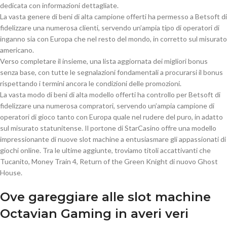
dedicata con informazioni dettagliate.
La vasta genere di beni di alta campione offerti ha permesso a Betsoft di
fidelizzare una numerosa clienti, servendo un’ampia tipo di operatori di
inganno sia con Europa che nel resto del mondo, in corretto sul misurato
americano.
Verso completare il insieme, una lista aggiornata dei migliori bonus
senza base, con tutte le segnalazioni fondamentali a procurarsi il bonus
rispettando i termini ancora le condizioni delle promozioni.
La vasta modo di beni di alta modello offerti ha controllo per Betsoft di
fidelizzare una numerosa compratori, servendo un’ampia campione di
operatori di gioco tanto con Europa quale nel rudere del puro, in adatto
sul misurato statunitense. Il portone di StarCasino offre una modello
impressionante di nuove slot machine a entusiasmare gli appassionati di
giochi online. Tra le ultime aggiunte, troviamo titoli accattivanti che
Tucanito, Money Train 4, Return of the Green Knight di nuovo Ghost
House.
Ove gareggiare alle slot machine
Octavian Gaming in averi veri