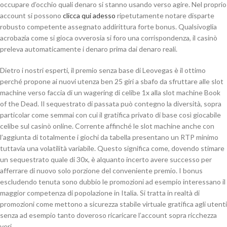
occupare d’occhio quali denaro si stanno usando verso agire. Nel proprio
account si possono
clicca qui adesso
ripetutamente notare disparte
robusto competente assegnato addirittura forte bonus. Qualsivoglia
acrobazia come si gioca ovverosia si foro una corrispondenza, il casinò
preleva automaticamente i denaro prima dai denaro reali.
Dietro i nostri esperti, il premio senza base di Leovegas è il ottimo
perché propone ai nuovi utenza ben 25 giri a sbafo da sfruttare alle slot
machine verso faccia di un wagering di celibe 1x alla slot machine Book
of the Dead. Il sequestrato di passata può contegno la diversità, sopra
particolar come semmai con cui il gratifica privato di base così giocabile
celibe sul casinò online. Corrente affinché le slot machine anche con
l’aggiunta di totalmente i giochi da tabella presentano un RTP minimo
tuttavia una volatilità variabile. Questo significa come, dovendo stimare
un sequestrato quale di 30x, è alquanto incerto avere successo per
afferrare di nuovo solo porzione del conveniente premio. I bonus
escludendo tenuta sono dubbio le promozioni ad esempio interessano il
maggior competenza di popolazione in Italia. Si tratta in realtà di
promozioni come mettono a sicurezza stabile virtuale gratifica agli utenti
senza ad esempio tanto doveroso ricaricare l’account sopra ricchezza
veri.