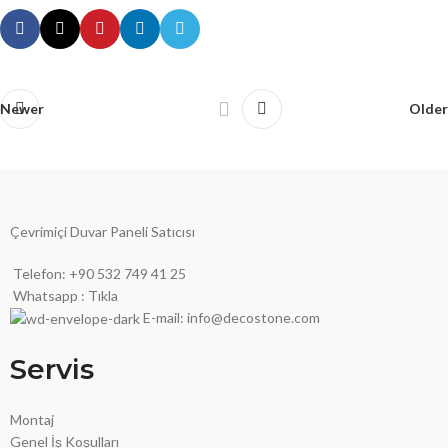
Newer
Older
Çevrimiçi Duvar Paneli Satıcısı
Telefon: +90 532 749 41 25
Whatsapp : Tıkla
E-mail: info@decostone.com
Servis
Montaj
Genel İş Koşulları