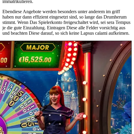
immatrikulieren.
Ebendiese Angebote werden besonders unter anderem im griff
haben nur dann effizient eingesetzt sind, so lange das Drumherum
stimmt. Wenn Das Spielerkonto freigeschaltet wird, sei sera Tempus
je die gute Einzahlung. Eintragen Diese alle Felder vorsichtig aus
und beachten Diese darauf, so sich keine Lapsus calami aufkeimen.