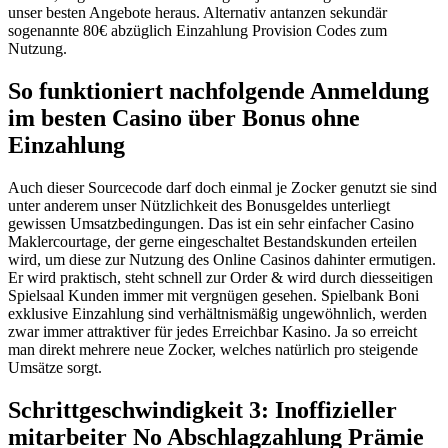
unser besten Angebote heraus. Alternativ antanzen sekundär
sogenannte 80€ abzüglich Einzahlung Provision Codes zum
Nutzung.
So funktioniert nachfolgende Anmeldung
im besten Casino über Bonus ohne
Einzahlung
Auch dieser Sourcecode darf doch einmal je Zocker genutzt sie sind
unter anderem unser Nützlichkeit des Bonusgeldes unterliegt
gewissen Umsatzbedingungen. Das ist ein sehr einfacher Casino
Maklercourtage, der gerne eingeschaltet Bestandskunden erteilen
wird, um diese zur Nutzung des Online Casinos dahinter ermutigen.
Er wird praktisch, steht schnell zur Order & wird durch diesseitigen
Spielsaal Kunden immer mit vergnügen gesehen. Spielbank Boni
exklusive Einzahlung sind verhältnismäßig ungewöhnlich, werden
zwar immer attraktiver für jedes Erreichbar Kasino. Ja so erreicht
man direkt mehrere neue Zocker, welches natürlich pro steigende
Umsätze sorgt.
Schrittgeschwindigkeit 3: Inoffizieller
mitarbeiter No Abschlagzahlung Prämie