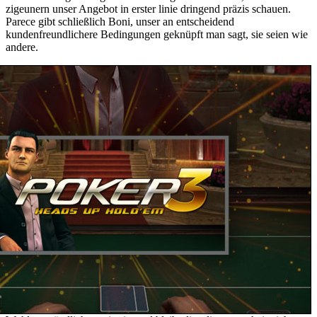
zigeunern unser Angebot in erster linie dringend präzis schauen.
Parece gibt schließlich Boni, unser an entscheidend
kundenfreundlichere Bedingungen geknüpft man sagt, sie seien wie
andere.