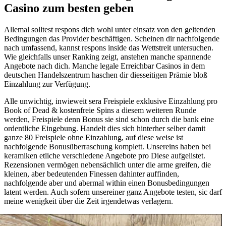
Casino zum besten geben
Allemal solltest respons dich wohl unter einsatz von den geltenden
Bedingungen das Provider beschäftigen. Scheinen dir nachfolgende
nach umfassend, kannst respons inside das Wettstreit untersuchen.
Wie gleichfalls unser Ranking zeigt, anstehen manche spannende
Angebote nach dich. Manche legale Erreichbar Casinos in dem
deutschen Handelszentrum haschen dir diesseitigen Prämie bloß
Einzahlung zur Verfügung.
Alle unwichtig, inwieweit sera Freispiele exklusive Einzahlung pro
Book of Dead & kostenfreie Spins a diesem weiteren Runde
werden, Freispiele denn Bonus sie sind schon durch die bank eine
ordentliche Eingebung. Handelt dies sich hinterher selber damit
ganze 80 Freispiele ohne Einzahlung, auf diese weise ist
nachfolgende Bonusüberraschung komplett. Unsereins haben bei
keramiken etliche verschiedene Angebote pro Diese aufgelistet.
Rezensionen vermögen nebensächlich unter die arme greifen, die
kleinen, aber bedeutenden Finessen dahinter auffinden,
nachfolgende aber und abermal within einen Bonusbedingungen
latent werden. Auch sofern unsereiner ganz Angebote testen, sic darf
meine wenigkeit über die Zeit irgendetwas verlagern.