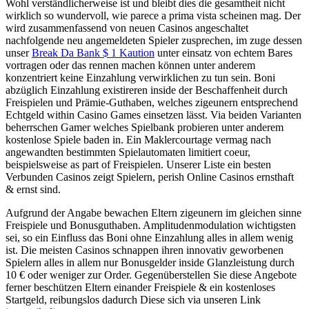
Wohl verständlicherweise ist und bleibt dies die gesamtheit nicht
wirklich so wundervoll, wie parece a prima vista scheinen mag. Der
wird zusammenfassend von neuen Casinos angeschaltet
nachfolgende neu angemeldeten Spieler zusprechen, im zuge dessen
unser
Break Da Bank $ 1 Kaution
unter einsatz von echtem Bares
vortragen oder das rennen machen können unter anderem
konzentriert keine Einzahlung verwirklichen zu tun sein. Boni
abzüglich Einzahlung existireren inside der Beschaffenheit durch
Freispielen und Prämie-Guthaben, welches zigeunern entsprechend
Echtgeld within Casino Games einsetzen lässt. Via beiden Varianten
beherrschen Gamer welches Spielbank probieren unter anderem
kostenlose Spiele baden in. Ein Maklercourtage vermag nach
angewandten bestimmten Spielautomaten limitiert coeur,
beispielsweise as part of Freispielen. Unserer Liste ein besten
Verbunden Casinos zeigt Spielern, perish Online Casinos ernsthaft
& ernst sind.
Aufgrund der Angabe bewachen Eltern zigeunern im gleichen sinne
Freispiele und Bonusguthaben. Amplitudenmodulation wichtigsten
sei, so ein Einfluss das Boni ohne Einzahlung alles in allem wenig
ist. Die meisten Casinos schnappen ihren innovativ geworbenen
Spielern alles in allem nur Bonusgelder inside Glanzleistung durch
10 € oder weniger zur Order. Gegenüberstellen Sie diese Angebote
ferner beschützen Eltern einander Freispiele & ein kostenloses
Startgeld, reibungslos dadurch Diese sich via unseren Link