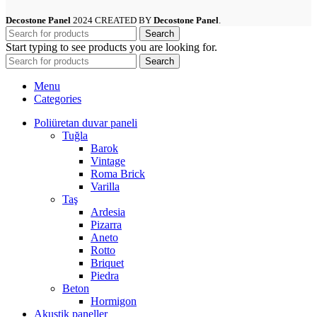
Decostone Panel
2024 CREATED BY
Decostone Panel
.
Search
Start typing to see products you are looking for.
Search
Menu
Categories
Poliüretan duvar paneli
Tuğla
Barok
Vintage
Roma Brick
Varilla
Taş
Ardesia
Pizarra
Aneto
Rotto
Briquet
Piedra
Beton
Hormigon
Akustik paneller