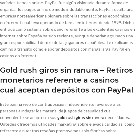
variados tiendas online. PayPal fue algún visionario durante forma de
organizar los pagos online de modo indudablemente. PayPal resulta una
empresa norteamericana pionera sobre las transacciones económicas
en internet cual lleva operando de forma en internet desde 1999. Dicho
entrada como sistema sobre pago referente a los excelentes casinos en
internet sobre España ha sido reciente, aunque deberían agrupado una
gran responsabilidad dentro de las jugadores españoles. Te explicamos
camino a transito cómo elaborar depósitos con manga larga PayPal en
casinos en internet.
Gold rush giros sin ranura – Retiros
monetarios referente a casinos
cual aceptan depósitos con PayPal
Este página web de contraposición independiente favorece a las
personas a indagar los material de juegos de casualidad cual
conveniente se adapten a sus
gold rush giros sin ranura
necesidades.
Ustedes ofrecemos utilidades marketing sobre elevada calidad así­ como
referente a nuestras reseñas promovemos solo fábricas sobre