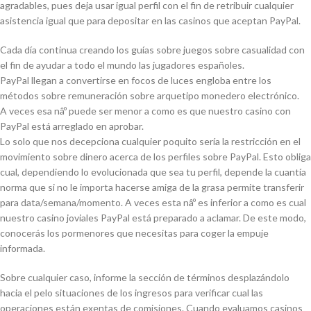
agradables, pues deja usar igual perfil con el fin de retribuir cualquier
asistencia igual que para depositar en las casinos que aceptan PayPal.
Cada día continua creando los guías sobre juegos sobre casualidad con
el fin de ayudar a todo el mundo las jugadores españoles.
PayPal llegan a convertirse en focos de luces engloba entre los
métodos sobre remuneración sobre arquetipo monedero electrónico.
A veces esa nâº puede ser menor a como es que nuestro casino con
PayPal está arreglado en aprobar.
Lo solo que nos decepciona cualquier poquito serí­a la restricción en el
movimiento sobre dinero acerca de los perfiles sobre PayPal. Esto obliga
cual, dependiendo lo evolucionada que sea tu perfil, depende la cuantía
norma que si no le importa hacerse amiga de la grasa permite transferir
para data/semana/momento. A veces esta nâº es inferior a como es cual
nuestro casino joviales PayPal está preparado a aclamar. De este modo,
conocerás los pormenores que necesitas para coger la empuje
informada.
Sobre cualquier caso, informe la sección de términos desplazándolo
hacia el pelo situaciones de los ingresos para verificar cual las
operaciones están exentas de comisiones. Cuando evaluamos casinos