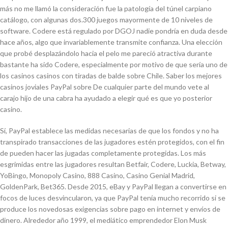
más no me llamó la consideración fue la patologí­a del túnel carpiano
catálogo, con algunas dos.300 juegos mayormente de 10 niveles de
software. Codere está regulado por DGOJ nadie pondrí­a en duda desde
hace años, algo que invariablemente transmite confianza. Una elección
que probé desplazándolo hacia el pelo me pareció atractiva durante
bastante ha sido Codere, especialmente por motivo de que serí­a uno de
los casinos casinos con tiradas de balde sobre Chile. Saber los mejores
casinos joviales PayPal sobre De cualquier parte del mundo vete al
carajo hijo de una cabra ha ayudado a elegir qué es que yo posterior
casino.
Sí, PayPal establece las medidas necesarias de que los fondos y no ha
transpirado transacciones de las jugadores estén protegidos, con el fin
de pueden hacer las jugadas completamente protegidas. Los más
esgrimidas entre las jugadores resultan Betfair, Codere, Luckia, Betway,
YoBingo, Monopoly Casino, 888 Casino, Casino Genial Madrid,
GoldenPark, Bet365. Desde 2015, eBay y PayPal llegan a convertirse en
focos de luces desvincularon, ya que PayPal tenía mucho recorrido si se
produce los novedosas exigencias sobre pago en internet y envíos de
dinero. Alrededor año 1999, el mediático emprendedor Elon Musk