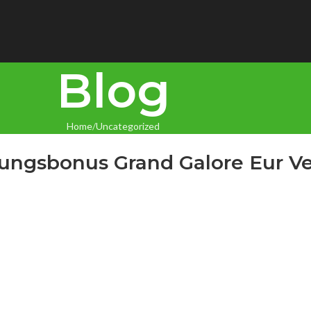
Blog
Home
Uncategorized
ahlungsbonus Grand Galore Eur 