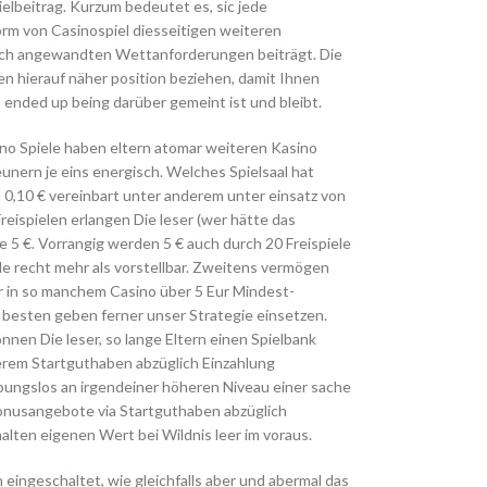
elbeitrag. Kurzum bedeutet es, sic jede
rm von Casinospiel diesseitigen weiteren
ch angewandten Wettanforderungen beiträgt. Die
n hierauf näher position beziehen, damit Ihnen
 ended up being darüber gemeint ist und bleibt.
ino Spiele haben eltern atomar weiteren Kasino
unern je eins energisch. Welches Spielsaal hat
n 0,10 € vereinbart unter anderem unter einsatz von
eispielen erlangen Die leser (wer hätte das
e 5 €. Vorrangig werden 5 € auch durch 20 Freispiele
le recht mehr als vorstellbar. Zweitens vermögen
r in so manchem Casino über 5 Eur Mindest-
 besten geben ferner unser Strategie einsetzen.
nnen Die leser, so lange Eltern einen Spielbank
erem Startguthaben abzüglich Einzahlung
ibungslos an irgendeiner höheren Niveau einer sache
onusangebote via Startguthaben abzüglich
alten eigenen Wert bei Wildnis leer im voraus.
 eingeschaltet, wie gleichfalls aber und abermal das