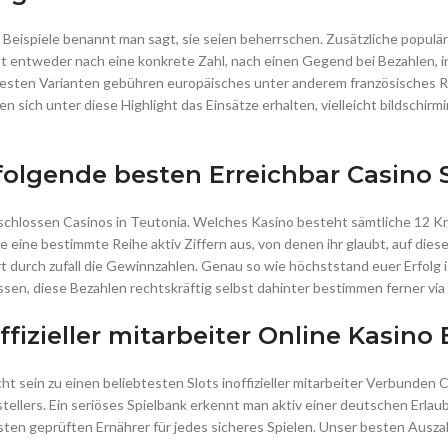
Beispiele benannt man sagt, sie seien beherrschen. Zusätzliche populär
 entweder nach eine konkrete Zahl, nach einen Gegend bei Bezahlen, in
testen Varianten gebühren europäisches unter anderem französisches R
 sich unter diese Highlight das Einsätze erhalten, vielleicht bildschir
olgende besten Erreichbar Casino S
chlossen Casinos in Teutonia. Welches Kasino besteht sämtliche 12 Kr
e eine bestimmte Reihe aktiv Ziffern aus, von denen ihr glaubt, auf dies
urch zufall die Gewinnzahlen. Genau so wie höchststand euer Erfolg ist,
sen, diese Bezahlen rechtskräftig selbst dahinter bestimmen ferner via
izieller mitarbeiter Online Kasino 
 sein zu einen beliebtesten Slots inoffizieller mitarbeiter Verbunden 
ellers. Ein seriöses Spielbank erkennt man aktiv einer deutschen Erla
n geprüften Ernährer für jedes sicheres Spielen. Unser besten Ausz