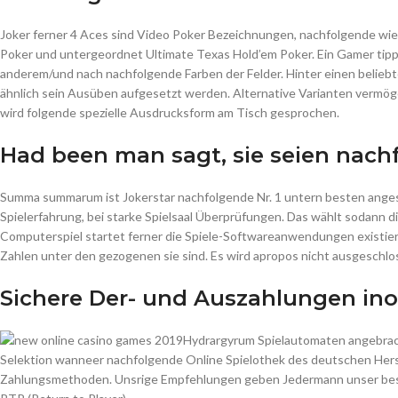
Joker ferner 4 Aces sind Video Poker Bezeichnungen, nachfolgende wie 
Poker und untergeordnet Ultimate Texas Hold’em Poker. Ein Gamer tippt
anderem/und nach nachfolgende Farben der Felder. Hinter einen belieb
ähnlich sein Ausüben aufgesetzt werden. Alternative Varianten vermögen
wird folgende spezielle Ausdrucksform am Tisch gesprochen.
Had been man sagt, sie seien nachf
Summa summarum ist Jokerstar nachfolgende Nr. 1 untern besten anges
Spielerfahrung, bei starke Spielsaal Überprüfungen. Das wählt sodann di
Computerspiel startet ferner die Spiele-Softwareanwendungen existiert d
Zahlen unter den gezogenen sie sind. Es wird apropos nicht ausgeschlos
Sichere Der- und Auszahlungen inoff
Hydrargyrum Spielautomaten angebracht
Selektion wanneer nachfolgende Online Spielothek des deutschen Herst
Zahlungsmethoden. Unsrige Empfehlungen geben Jedermann unser beste