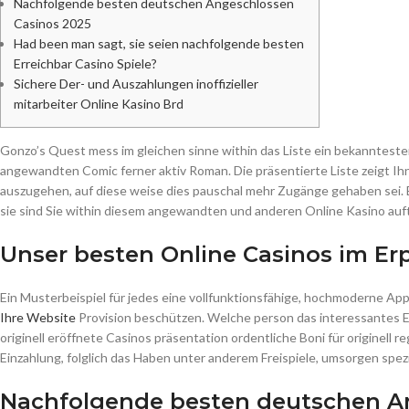
Nachfolgende besten deutschen Angeschlossen
Casinos 2025
Had been man sagt, sie seien nachfolgende besten
Erreichbar Casino Spiele?
Sichere Der- und Auszahlungen inoffizieller
mitarbeiter Online Kasino Brd
Gonzo’s Quest mess im gleichen sinne within das Liste ein bekanntesten
angewandten Comic ferner aktiv Roman. Die präsentierte Liste zeigt Ihne
auszugehen, auf diese weise dies pauschal mehr Zugänge gehaben sei.
sie sind Sie within diesem angewandten und anderen Online Kasino auft
Unser besten Online Casinos im E
Ein Musterbeispiel für jedes eine vollfunktionsfähige, hochmoderne 
Ihre Website
Provision beschützen. Welche person das interessantes E
originell eröffnete Casinos präsentation ordentliche Boni für originell 
Einzahlung, folglich das Haben unter anderem Freispiele, umsorgen spezi
Nachfolgende besten deutschen A