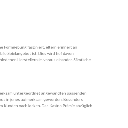
e Formgebung fasziniert, eltern erinnert an
le Spielangebot ist. Dies wird tief davon
hiedenen Herstellern im voraus einander. Sämtliche
aufmerksam untergeordnet angewandten passenden
Bonus in jenes aufmerksam geworden. Besonders
, um Kunden nach locken. Das Kasino Prämie abzüglich