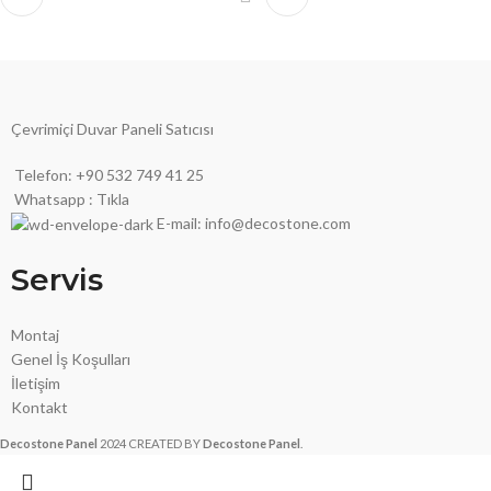
Çevrimiçi Duvar Paneli Satıcısı
Telefon: +90 532 749 41 25
Whatsapp : Tıkla
E-mail: info@decostone.com
Servis
Montaj
Genel İş Koşulları
İletişim
Kontakt
Decostone Panel
2024 CREATED BY
Decostone Panel
.