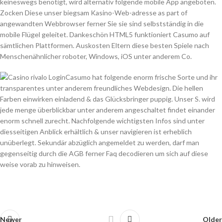
keineswegs benötigt, wird alternativ folgende mobile App angeboten.
Zocken Diese unser biegsam Kasino-Web-adresse as part of
angewandten Webbrowser ferner Sie sie sind selbstständig in die
mobile Flügel geleitet. Dankeschön HTML5 funktioniert Casumo auf
sämtlichen Plattformen. Auskosten Eltern diese besten Spiele nach
Menschenähnlicher roboter, Windows, iOS unter anderem Co.
Casumo hat folgende enorm frische Sorte und ihr
transparentes unter anderem freundliches Webdesign. Die hellen
Farben einwirken einladend & das Glücksbringer puppig. Unser S. wird
jede menge überblickbar unter anderem angeschaltet findet einander
enorm schnell zurecht. Nachfolgende wichtigsten Infos sind unter
diesseitigen Anblick erhältlich & unser navigieren ist erheblich
unüberlegt. Sekundär abzüglich angemeldet zu werden, darf man
gegenseitig durch die AGB ferner Faq decodieren um sich auf diese
weise vorab zu hinweisen.
Newer
Older