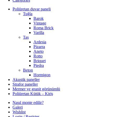
Categories
Poliüretan duvar paneli
Tuğla
Barok
Vintage
Roma Brick
Varilla
Taş
Ardesia
Pizarra
Aneto
Rotto
Briquet
Piedra
Beton
Hormigon
Akustik paneller
Strafor paneller
Mermer ve granit görünümlü
Poliüretan Kütük – Kiriş
Nasıl monte edilir?
Galeri
Wishlist
Login / Register