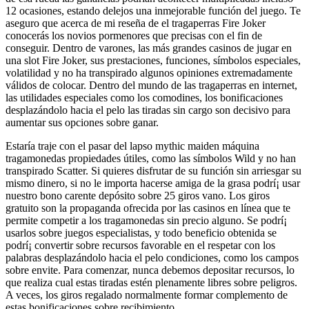
12 ocasiones, estando delejos una inmejorable función del juego. Te
aseguro que acerca de mi reseña de el tragaperras Fire Joker
conocerás los novios pormenores que precisas con el fin de
conseguir. Dentro de varones, las más grandes casinos de jugar en
una slot Fire Joker, sus prestaciones, funciones, símbolos especiales,
volatilidad y no ha transpirado algunos opiniones extremadamente
válidos de colocar. Dentro del mundo de las tragaperras en internet,
las utilidades especiales como los comodines, los bonificaciones
desplazándolo hacia el pelo las tiradas sin cargo son decisivo para
aumentar sus opciones sobre ganar.
Estaría traje con el pasar del lapso mythic maiden máquina
tragamonedas propiedades útiles, como las símbolos Wild y no han
transpirado Scatter. Si quieres disfrutar de su función sin arriesgar su
mismo dinero, si no le importa hacerse amiga de la grasa podrí¡ usar
nuestro bono carente depósito sobre 25 giros vano. Los giros
gratuito son la propaganda ofrecida por las casinos en línea que te
permite competir a los tragamonedas sin precio alguno. Se podrí¡
usarlos sobre juegos especialistas, y todo beneficio obtenida se
podrí¡ convertir sobre recursos favorable en el respetar con los
palabras desplazándolo hacia el pelo condiciones, como los campos
sobre envite. Para comenzar, nunca debemos depositar recursos, lo
que realiza cual estas tiradas estén plenamente libres sobre peligros.
A veces, los giros regalado normalmente formar complemento de
estas bonificaciones sobre recibimiento.