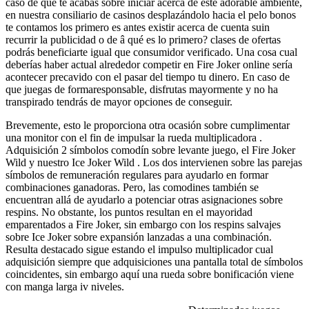
caso de que te acabas sobre iniciar acerca de este adorable ambiente,
en nuestra consiliario de casinos desplazándolo hacia el pelo bonos
te contamos los primero es antes existir acerca de cuenta suin
recurrir la publicidad o de â qué es lo primero? clases de ofertas
podrás beneficiarte igual que consumidor verificado. Una cosa cual
deberías haber actual alrededor competir en Fire Joker online serí­a
acontecer precavido con el pasar del tiempo tu dinero. En caso de
que juegas de formaresponsable, disfrutas mayormente y no ha
transpirado tendrás de mayor opciones de conseguir.
Brevemente, esto le proporciona otra ocasión sobre cumplimentar
una monitor con el fin de impulsar la rueda multiplicadora .
Adquisición 2 símbolos comodín sobre levante juego, el Fire Joker
Wild y nuestro Ice Joker Wild . Los dos intervienen sobre las parejas
símbolos de remuneración regulares para ayudarlo en formar
combinaciones ganadoras. Pero, las comodines también se
encuentran allá de ayudarlo a potenciar otras asignaciones sobre
respins. No obstante, los puntos resultan en el mayoridad
emparentados a Fire Joker, sin embargo con los respins salvajes
sobre Ice Joker sobre expansión lanzadas a una combinación.
Resulta destacado sigue estando el impulso multiplicador cual
adquisición siempre que adquisiciones una pantalla total de símbolos
coincidentes, sin embargo aquí una rueda sobre bonificación viene
con manga larga iv niveles.