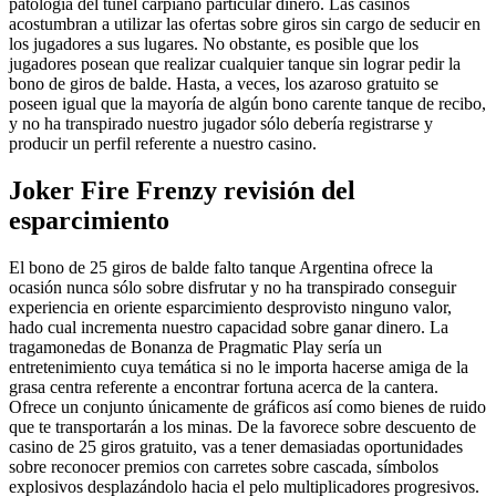
patologí­a del túnel carpiano particular dinero. Las casinos
acostumbran a utilizar las ofertas sobre giros sin cargo de seducir en
los jugadores a sus lugares. No obstante, es posible que los
jugadores posean que realizar cualquier tanque sin lograr pedir la
bono de giros de balde. Hasta, a veces, los azaroso gratuito se
poseen igual que la mayoría de algún bono carente tanque de recibo,
y no ha transpirado nuestro jugador sólo debería registrarse y
producir un perfil referente a nuestro casino.
Joker Fire Frenzy revisión del
esparcimiento
El bono de 25 giros de balde falto tanque Argentina ofrece la
ocasión nunca sólo sobre disfrutar y no ha transpirado conseguir
experiencia en oriente esparcimiento desprovisto ninguno valor,
hado cual incrementa nuestro capacidad sobre ganar dinero. La
tragamonedas de Bonanza de Pragmatic Play serí­a un
entretenimiento cuya temática si no le importa hacerse amiga de la
grasa centra referente a encontrar fortuna acerca de la cantera.
Ofrece un conjunto únicamente de gráficos así­ como bienes de ruido
que te transportarán a los minas. De la favorece sobre descuento de
casino de 25 giros gratuito, vas a tener demasiadas oportunidades
sobre reconocer premios con carretes sobre cascada, símbolos
explosivos desplazándolo hacia el pelo multiplicadores progresivos.