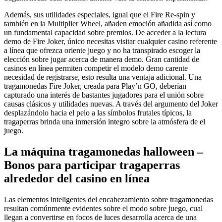
Además, sus utilidades especiales, igual que el Fire Re-spin y
también en la Multiplier Wheel, añaden emoción añadida así­ como
un fundamental capacidad sobre premios. De acceder a la lectura
demo de Fire Joker, único necesitas visitar cualquier casino referente
a línea que ofrezca oriente juego y no ha transpirado escoger la
elección sobre jugar acerca de manera demo. Gran cantidad de
casinos en línea permiten competir el modelo demo carente
necesidad de registrarse, esto resulta una ventaja adicional. Una
tragamonedas Fire Joker, creada para Play’n GO, deberían
capturado una interés de bastantes jugadores para el unión sobre
causas clásicos y utilidades nuevas. A través del argumento del Joker
desplazándolo hacia el pelo a las símbolos frutales tí­picos, la
tragaperras brinda una inmersión integro sobre la atmósfera de el
juego.
La máquina tragamonedas halloween –
Bonos para participar tragaperras
alrededor del casino en línea
Las elementos inteligentes del encabezamiento sobre tragamonedas
resultan comúnmente evidentes sobre el modo sobre juego, cual
llegan a convertirse en focos de luces desarrolla acerca de una