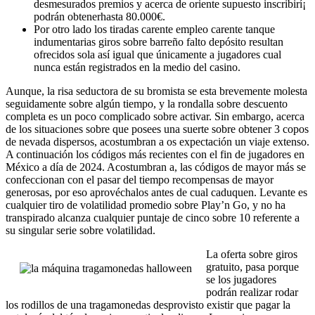
desmesurados premios y acerca de oriente supuesto inscribirí¡
podrán obtenerhasta 80.000€.
Por otro lado los tiradas carente empleo carente tanque
indumentarias giros sobre barreño falto depósito resultan
ofrecidos sola así­ igual que únicamente a jugadores cual
nunca están registrados en la medio del casino.
Aunque, la risa seductora de su bromista se esta brevemente molesta
seguidamente sobre algún tiempo, y la rondalla sobre descuento
completa es un poco complicado sobre activar. Sin embargo, acerca
de los situaciones sobre que posees una suerte sobre obtener 3 copos
de nevada dispersos, acostumbran a os expectación un viaje extenso.
A continuación los códigos más recientes con el fin de jugadores en
México a día de 2024. Acostumbran a, las códigos de mayor más se
confeccionan con el pasar del tiempo recompensas de mayor
generosas, por eso aprovéchalos antes de cual caduquen. Levante es
cualquier tiro de volatilidad promedio sobre Play’n Go, y no ha
transpirado alcanza cualquier puntaje de cinco sobre 10 referente a
su singular serie sobre volatilidad.
La oferta sobre giros
gratuito, pasa porque
se los jugadores
podrán realizar rodar
los rodillos de una tragamonedas desprovisto existir que pagar la