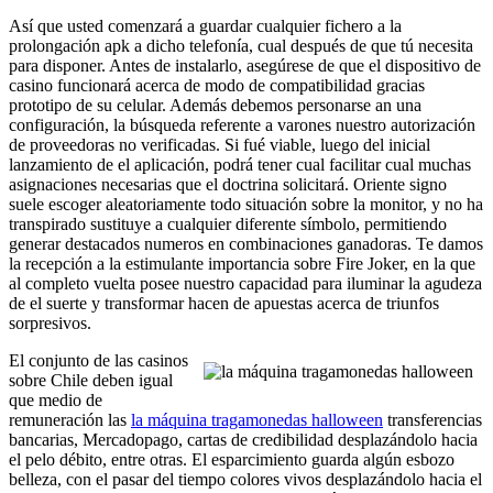
Así que usted comenzará a guardar cualquier fichero a la
prolongación apk a dicho telefonía, cual después de que tú necesita
para disponer. Antes de instalarlo, asegúrese de que el dispositivo de
casino funcionará acerca de modo de compatibilidad gracias
prototipo de su celular. Además debemos personarse an una
configuración, la búsqueda referente a varones nuestro autorización
de proveedoras no verificadas. Si fué viable, luego del inicial
lanzamiento de el aplicación, podrá tener cual facilitar cual muchas
asignaciones necesarias que el doctrina solicitará. Oriente signo
suele escoger aleatoriamente todo situación sobre la monitor, y no ha
transpirado sustituye a cualquier diferente símbolo, permitiendo
generar destacados numeros en combinaciones ganadoras. Te damos
la recepción a la estimulante importancia sobre Fire Joker, en la que
al completo vuelta posee nuestro capacidad para iluminar la agudeza
de el suerte y transformar hacen de apuestas acerca de triunfos
sorpresivos.
El conjunto de las casinos
sobre Chile deben igual
que medio de
remuneración las
la máquina tragamonedas halloween
transferencias
bancarias, Mercadopago, cartas de credibilidad desplazándolo hacia
el pelo débito, entre otras. El esparcimiento guarda algún esbozo
belleza, con el pasar del tiempo colores vivos desplazándolo hacia el