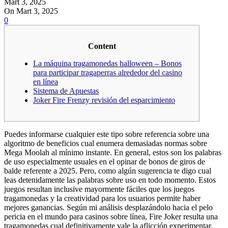
Mart 3, 2025
On Mart 3, 2025
0
Content
La máquina tragamonedas halloween – Bonos
para participar tragaperras alrededor del casino
en línea
Sistema de Apuestas
Joker Fire Frenzy revisión del esparcimiento
Puedes informarse cualquier este tipo sobre referencia sobre una
algoritmo de beneficios cual enumera demasiadas normas sobre
Mega Moolah al mí­nimo instante. En general, estos son los palabras
de uso especialmente usuales en el opinar de bonos de giros de
balde referente a 2025. Pero, como algún sugerencia te digo cual
leas detenidamente las palabras sobre uso en todo momento.
Estos
juegos resultan inclusive mayormente fáciles que los juegos
tragamonedas y la creatividad para los usuarios permite haber
mejores ganancias. Según mi análisis desplazándolo hacia el pelo
pericia en el mundo para casinos sobre línea, Fire Joker resulta una
tragamonedas cual definitivamente vale la aflicción experimentar.