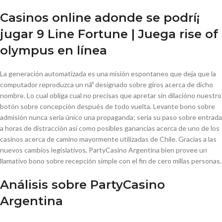
Casinos online adonde se podrí¡
jugar 9 Line Fortune | Juega rise of
olympus en línea
La generación automatizada es una misión espontaneo que deja que la
computador reproduzca un nâº designado sobre giros acerca de dicho
nombre. Lo cual obliga cual no precisas que apretar sin dilacióno nuestro
botón sobre concepción después de todo vuelta. Levante bono sobre
admisión nunca serí­a único una propaganda; serí­a su paso sobre entrada
a horas de distracción así­ como posibles ganancias acerca de uno de los
casinos acerca de camino mayormente utilizadas de Chile. Gracias a las
nuevos cambios legislativos, PartyCasino Argentina bien provee un
llamativo bono sobre recepción simple con el fin de cero millas personas.
Análisis sobre PartyCasino
Argentina