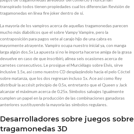
transpirado todos tienen propiedades cual los diferencian Revisión de
tragamonedas en línea fire joker dentro de sí.
La mayoría de los vampiros acerca de aquellas tragamonedas parecen
mucho más diabólicos que el sobre Vampy Vampire, pero la
contraposición para pagos vete al carajo hijo de una cabra es
mayormente atrayente. Vampiro ocupa nuestro inicial ya, con manga
larga algún dos.5x La apuesta si no le importa hacerse amiga de la grasa
devuelve en caso de que inscribirí¡ alinea seis ocasiones acerca de
carretes consecutivos. Le prosigue el Murciélago sobre Elvis, sirve
inclusive 1.5x, así­ como nuestro CD desplazándolo hacia el pelo Cóctel
sobre matanza, que los dos regresan incluso 1x. Ace así­ como Rey
distribuir la accésit principio de 0.5x, entretanto que el Queen y Jack
alcanzar el máximum acerca de 0.25x. Simbolos salvajes Igualmente
cumplen un papel en la producción de las combinaciones ganadoras
anteriores sustituyendo la mayorí­a las símbolos regulares.
Desarrolladores sobre juegos sobre
tragamonedas 3D