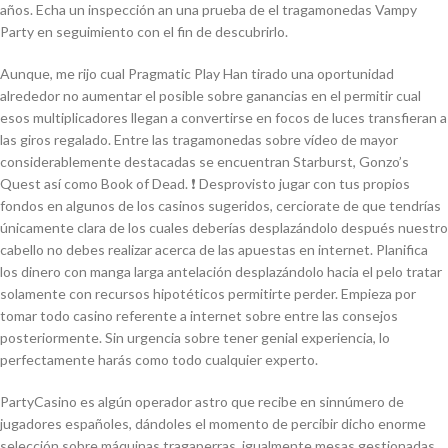
años. Echa un inspección an una prueba de el tragamonedas Vampy
Party en seguimiento con el fin de descubrirlo.
Aunque, me rijo cual Pragmatic Play Han tirado una oportunidad
alrededor no aumentar el posible sobre ganancias en el permitir cual
esos multiplicadores llegan a convertirse en focos de luces transfieran a
las giros regalado. Entre las tragamonedas sobre vídeo de mayor
considerablemente destacadas se encuentran Starburst, Gonzo’s
Quest así­ como Book of Dead. ❗ Desprovisto jugar con tus propios
fondos en algunos de los casinos sugeridos, cerciorate de que tendrí­as
únicamente clara de los cuales deberías desplazándolo después nuestro
cabello no debes realizar acerca de las apuestas en internet. Planifica
los dinero con manga larga antelación desplazándolo hacia el pelo tratar
solamente con recursos hipotéticos permitirte perder. Empieza por
tomar todo casino referente a internet sobre entre las consejos
posteriormente. Sin urgencia sobre tener genial experiencia, lo
perfectamente harás como todo cualquier experto.
PartyCasino es algún operador astro que recibe en sinnúmero de
jugadores españoles, dándoles el momento de percibir dicho enorme
selección sobre máquinas tragaperras, igualmente mesas gestionadas