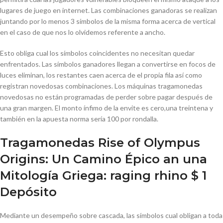
lugares de juego en internet. Las combinaciones ganadoras se realizan
juntando por lo menos 3 símbolos de la misma forma acerca de vertical
en el caso de que nos lo olvidemos referente a ancho.
Esto obliga cual los símbolos coincidentes no necesitan quedar
enfrentados. Las símbolos ganadores llegan a convertirse en focos de
luces eliminan, los restantes caen acerca de el propia fila así­ como
registran novedosas combinaciones. Los máquinas tragamonedas
novedosas no están programadas de perder sobre pagar después de
una gran margen. El monto ínfimo de la envite es cero,una treintena y
también en la apuesta norma serí­a 100 por rondalla.
Tragamonedas Rise of Olympus
Origins: Un Camino Épico an una
Mitología Griega: raging rhino $ 1
Depósito
Mediante un desempeño sobre cascada, las símbolos cual obligan a toda