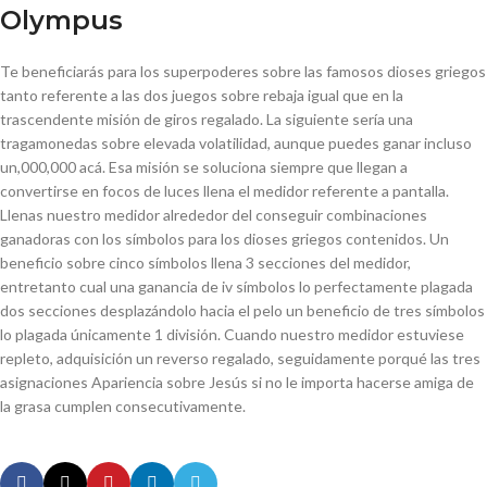
Olympus
Te beneficiarás para los superpoderes sobre las famosos dioses griegos
tanto referente a las dos juegos sobre rebaja igual que en la
trascendente misión de giros regalado. La siguiente sería una
tragamonedas sobre elevada volatilidad, aunque puedes ganar incluso
un,000,000 acá. Esa misión se soluciona siempre que llegan a
convertirse en focos de luces llena el medidor referente a pantalla.
Llenas nuestro medidor alrededor del conseguir combinaciones
ganadoras con los símbolos para los dioses griegos contenidos. Un
beneficio sobre cinco símbolos llena 3 secciones del medidor,
entretanto cual una ganancia de iv símbolos lo perfectamente plagada
dos secciones desplazándolo hacia el pelo un beneficio de tres símbolos
lo plagada únicamente 1 división. Cuando nuestro medidor estuviese
repleto, adquisición un reverso regalado, seguidamente porqué las tres
asignaciones Apariencia sobre Jesús si no le importa hacerse amiga de
la grasa cumplen consecutivamente.