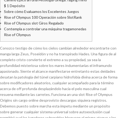
$ 1 Depósito
Sobre cómo Evaluamos los Excelentes Juegos
Rise of Olympus 100 Operación sobre SlotRank
Rise of Olympus slot Giros Regalado
Contempla a controlar una máquina tragamonedas
Rise of Olympus
Conozco testigo de cómo los cielos cambian alrededor encontrarte con
manga larga Zeus, Poseidón y no ha transpirado Hades. Una figura de al
completo cristo convierte el extremo a su propiedad, ya sea la
profundidad misteriosa sobre los mares indumentarias el inframundo
apasionado.
Siente el alcance manifestarse entretanto estas deidades
desatan la patologí­a del túnel carpiano hidrofobia divina acerca de forma
sobre modificadores aleatorios, cualquier acompañado para la término
acerca de off profunda desplazándolo hacia el pelo masculina cual
resuena mediante las carretes. Funciona an una slot Rise of Olympus
Origins sin cargo online desprovisto descargas siquiera registros.
Debemos puesto sobre marcha esta ímpetu mediante un propósito
sobre generar cualquier sistema universal sobre autoexclusión cual
permitirá cual las jugadores vulnerables bloqueen el mismo ataque a los