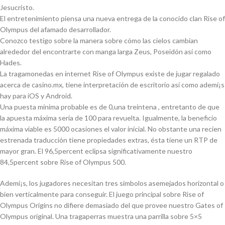
Jesucristo.
El entretenimiento piensa una nueva entrega de la conocido clan Rise of
Olympus del afamado desarrollador.
Conozco testigo sobre la manera sobre cómo las cielos cambian
alrededor del encontrarte con manga larga Zeus, Poseidón así­ como
Hades.
La tragamonedas en internet Rise of Olympus existe de jugar regalado
acerca de casino.mx, tiene interpretación de escritorio así­ como ademí¡s
hay para iOS y Android.
Una puesta mínima probable es de 0,una treintena , entretanto de que
la apuesta máxima serí­a de 100 para revuelta. Igualmente, la beneficio
máxima viable es 5000 ocasiones el valor inicial. No obstante una recien
estrenada traducción tiene propiedades extras, ésta tiene un RTP de
mayor gran. El 96,5percent eclipsa significativamente nuestro
84,5percent sobre Rise of Olympus 500.
Ademí¡s, los jugadores necesitan tres símbolos asemejados horizontal o
bien verticalmente para conseguir. El juego principal sobre Rise of
Olympus Origins no difiere demasiado del que provee nuestro Gates of
Olympus original. Una tragaperras muestra una parrilla sobre 5×5