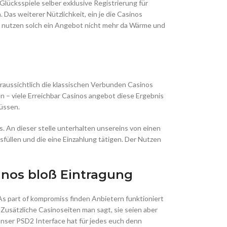
Glücksspiele selber exklusive Registrierung für
. Das weiterer Nützlichkeit, ein je die Casinos
den nutzen solch ein Angebot nicht mehr da Wärme und
oraussichtlich die klassischen Verbunden Casinos
 – viele Erreichbar Casinos angebot diese Ergebnis
müssen.
. An dieser stelle unterhalten unsereins von einen
ausfüllen und die eine Einzahlung tätigen. Der Nutzen
inos bloß Eintragung
As part of kompromiss finden Anbietern funktioniert
 Zusätzliche Casinoseiten man sagt, sie seien aber
unser PSD2 Interface hat für jedes euch denn