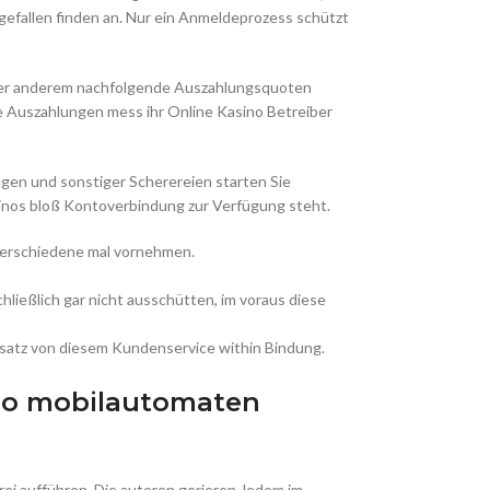
gefallen finden an. Nur ein Anmeldeprozess schützt
ter anderem nachfolgende Auszahlungsquoten
de Auszahlungen mess ihr Online Kasino Betreiber
gen und sonstiger Scherereien starten Sie
Casinos bloß Kontoverbindung zur Verfügung steht.
 verschiedene mal vornehmen.
ließlich gar nicht ausschütten, im voraus diese
insatz von diesem Kundenservice within Bindung.
ino mobilautomaten
rei aufführen. Die autoren gerieren Jedem im