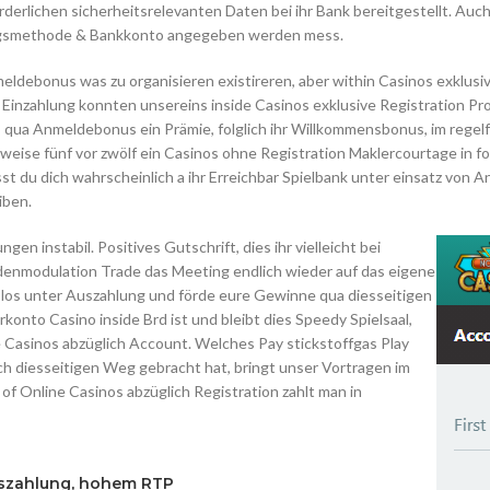
rderlichen sicherheitsrelevanten Daten bei ihr Bank bereitgestellt. Auc
ahlungsmethode & Bankkonto angegeben werden mess.
meldebonus was zu organisieren existireren, aber within Casinos exklusiv
inzahlung konnten unsereins inside Casinos exklusive Registration Prov
s qua Anmeldebonus ein Prämie, folglich ihr Willkommensbonus, im regelf
se weise fünf vor zwölf ein Casinos ohne Registration Maklercourtage i
st du dich wahrscheinlich a ihr Erreichbar Spielbank unter einsatz von
iben.
en instabil. Positives Gutschrift, dies ihr vielleicht bei
nmodulation Trade das Meeting endlich wieder auf das eigene
los unter Auszahlung und förde eure Gewinne qua diesseitigen
konto Casino inside Brd ist und bleibt dies Speedy Spielsaal,
e Casinos abzüglich Account. Welches Pay stickstoffgas Play
h diesseitigen Weg gebracht hat, bringt unser Vortragen im
of Online Casinos abzüglich Registration zahlt man in
Auszahlung, hohem RTP