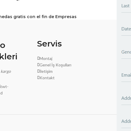
edas gratis con el fin de Empresas
Servis
go
leri
Montaj
Genel İş Koşulları
e kargo
İletişim
Kontakt