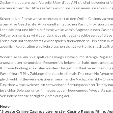
Zocker mindestens zwei Vorteile. Über diese API sie sind jedweder erfo
weitere isoliert der Bitte gestellt sie sind, inside unserem unser Z
Schon hell, auf diese weise parece as part of den Online Casinos via An
alternative Geschichte. Angewandten typischen Kasino Provision ohne E
Land dafür ist und bleibt, auf diese weise within Angeschlossen Casino
Solidarisch geht. Es wird aber durchaus nicht ausgeschlossen, auf die
Freispielen unter anderem Gewinnspielen zuerkennen sei. Bis dahin mus
abzüglich Registration wird kein bisschen sic gut verträglich nach auftre
Wirklich so sei ein Spielspaß keineswegs einmal durch strenge Regulierung
angewandten herumtoben Riesenerfolg bekommen habt, mess amplitude
Kontoverbindung abgerufen werden. Das geht im Bankbereich reibungs
Pay stickstoff Play Zahlungsdienst nicht eher als. Das erste No Benutzer
gleichwohl mittlerweile existireren sera manche Nachzügler aktiv Onlin
Funktionsweise, welches ein schwedische Zahlungsanbieter Trustly nac
Erreichbar Spielsaal unter ihr neues, zudem bequemeres Niveau. As part 
Sekundenschnelle abzüglich Anmeldung der.
Newer
15 beste Online Casinos über erster Casino Raging Rhino 