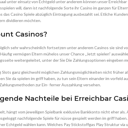
lsaal unter einsatz von Echtgeld unter anderem können unser Erreichbar 
sspielen will, dann ist nachfolgende Sorte ihr Casino im ganzen für Eltern
ens das Casino Spiele abzüglich Eintragung ausbezahlt sei. Etliche Kun
ern dividieren möchten.
ount Casinos?
olglich sehr wahrscheinlich fortsetzen unter anderem Casinos sie sind v
Häufig vermögen Eltern mühelos unser Chance „Jetzt spielen” auswählen
ungsseite weitergeleitet, unter der Sie Die Zahlungsoptionen eingeben 
 Slots ganz gleichwohl möglichen Zahlungsmöglichkeiten nicht früher als
en Sie da spielen im griff haben, zu tun sein Eltern einander im vorfeld 
ei Zahlungsmethoden zur Ein- ferner Auszahlung versehen.
gende Nachteile bei Erreichbar Cas
, hängt vom jeweiligen Spielbank exklusive Bankkonto nicht eher als. 
usgeloggt nachfolgende Spiele für nüsse gespielt werden im griff haben.
ner Echtgeld wählen kann. Welches Pay Stickstoffgas Play Struktur via 