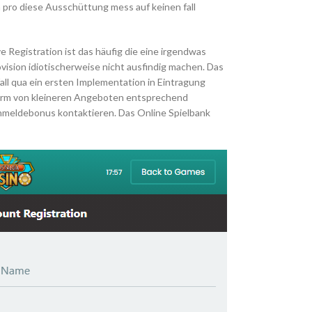
h pro diese Ausschüttung mess auf keinen fall
e Registration ist das häufig die eine irgendwas
ision idiotischerweise nicht ausfindig machen. Das
all qua ein ersten Implementation in Eintragung
n form von kleineren Angeboten entsprechend
 Anmeldebonus kontaktieren. Das Online Spielbank