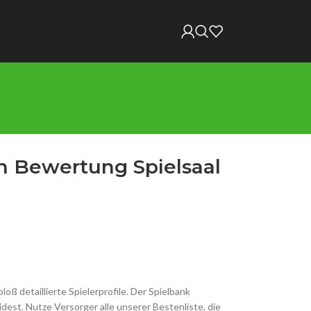
n Bewertung Spielsaal
 detaillierte Spielerprofile. Der Spielbank
est. Nutze Versorger alle unserer Bestenliste, die