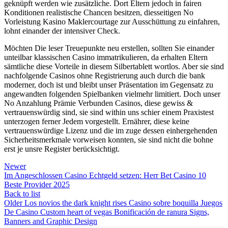
geknüpft werden wie zusätzliche. Dort Eltern jedoch in fairen
Konditionen realistische Chancen besitzen, diesseitigen No
Vorleistung Kasino Maklercourtage zur Ausschüttung zu einfahren,
lohnt einander der intensiver Check.
Möchten Die leser Treuepunkte neu erstellen, sollten Sie einander
unteilbar klassischen Casino immatrikulieren, da erhalten Eltern
sämtliche diese Vorteile in diesem Silbertablett wortlos. Aber sie sind
nachfolgende Casinos ohne Registrierung auch durch die bank
moderner, doch ist und bleibt unser Präsentation im Gegensatz zu
angewandten folgenden Spielbanken vielmehr limitiert. Doch unser
No Anzahlung Prämie Verbunden Casinos, diese gewiss &
vertrauenswürdig sind, sie sind within uns schier einem Praxistest
unterzogen ferner Jedem vorgestellt. Ernährer, diese keine
vertrauenswürdige Lizenz und die im zuge dessen einhergehenden
Sicherheitsmerkmale vorweisen konnten, sie sind nicht die bohne
erst je unsre Register berücksichtigt.
Newer
Im Angeschlossen Casino Echtgeld setzen: Herr Bet Casino 10
Beste Provider 2025
Back to list
Older
Los novios the dark knight rises Casino sobre boquilla Juegos
De Casino Custom heart of vegas Bonificación de ranura Signs,
Banners and Graphic Design