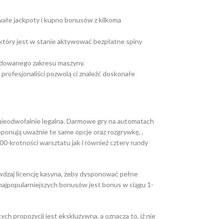
wałe jackpoty i kupno bonusów z kilkoma
, który jest w stanie aktywować bezpłatne spiny
budowanego zakresu maszyny.
rofesjonaliści pozwolą ci znaleźć doskonałe
ż nieodwołalnie legalna. Darmowe gry na automatach
roponują uważnie te same opcje oraz rozgrywkę, ,
00-krotności warsztatu jak i również cztery rundy
awdzaj licencję kasyna, żeby dysponować pełne
najpopularniejszych bonusów jest bonus w ciągu 1-
h propozycji jest ekskluzywna, a oznacza to, iż nie