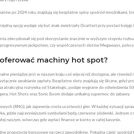
matów po 2024 roku znajdują się bezpłatne spiny spośród mnożnikami, tr
zędną opcją wydaje się być znak zwietrzały (Scatter) przy postaci księgi
centa zdecydowali się pod skorzystanie znacznie w wyższym stopniu roz
d progresywnym jackpotem, czy współczesnych slotów Megaways, polscy p
aoferować machiny hot spot?
nalne pieniądze jest w naszym kraju coś więcej niż dostępna, ale równie
yłącznie zarabianie zapłaty. Bezpłatne sloty znajdują się śliczne, gdyż p
jna atrakcyjna rozrywka od Stakelogic, podaje wygrane do odwiedzenia 50
gera, Hot Shots oraz Sonic Boom dodaje unikalną supermoc do zabawy.
owych (RNG), jak zapewnia cnota uczciwości gier. W każdej sytuacji spr
ka, gdzie najcenniejszymi symbolami będą czerwone siódemki. Jednym z 
ej naszym, wówczas gdy wpłaci finanse w konto w całej kasynie.
źne propozycje bonusowe na rzecz zawodników. Pokaźna część spośród tyc