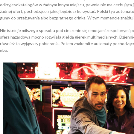
odkryjesz katalogów w żadnym innym miejscu, pewnie nie ma cechująca je
żadnej ofert, pochodzące z jakiej będziesz korzystać. Polski typ automat
gumy do przeżuwania albo bezpłatnego drinka. W tym momencie znajdują 
Nie istnieje milszego sposobu pod cieszenie się emocjami zespolonymi
sfera hazardowa mocno rozwijała giełda gierek multimedialnych. Dzienni
również to wyjąwszy pobierania. Potem znakomite automaty pochodzące z
gbp.