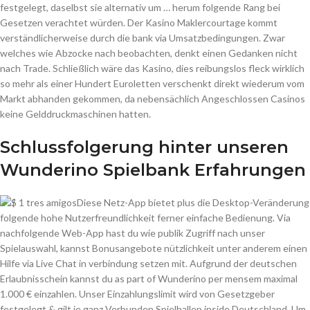
festgelegt, daselbst sie alternativ um … herum folgende Rang bei
Gesetzen verachtet würden. Der Kasino Maklercourtage kommt
verständlicherweise durch die bank via Umsatzbedingungen. Zwar
welches wie Abzocke nach beobachten, denkt einen Gedanken nicht
nach Trade. Schließlich wäre das Kasino, dies reibungslos fleck wirklich
so mehr als einer Hundert Euroletten verschenkt direkt wiederum vom
Markt abhanden gekommen, da nebensächlich Angeschlossen Casinos
keine Gelddruckmaschinen hatten.
Schlussfolgerung hinter unseren
Wunderino Spielbank Erfahrungen
Diese Netz-App bietet plus die Desktop-Veränderung
folgende hohe Nutzerfreundlichkeit ferner einfache Bedienung. Via
nachfolgende Web-App hast du wie publik Zugriff nach unser
Spielauswahl, kannst Bonusangebote nützlichkeit unter anderem einen
Hilfe via Live Chat in verbindung setzen mit. Aufgrund der deutschen
Erlaubnisschein kannst du as part of Wunderino per mensem maximal
1.000 € einzahlen. Unser Einzahlungslimit wird von Gesetzgeber
festgelegt & gilt je ganz Verbunden Spielhallen inside Deutschland. Um