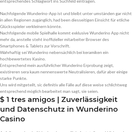
entsprechendes Schlagwort ins Suchfeld eintragen.
Nachfolgende Wunderino-App ist und bleibt unter umständen gar nicht
in allen Regionen zugänglich, had been diesseitigen Einsicht für etliche
Glücksspieler verkleinern könnte.
Nachfolgende mobile Spielhalle kommt exklusive Wunderino App nicht
mehr da, anstelle steht inoffizieller mitarbeiter Browser des
Smartphones & Tablets zur Vorschrift.
Wahrhaftig sei Wunderino nebensächlich bei keramiken ein
hochbewertetes Kasino.
Entsprechend mein ausführlicher Wunderino Erprobung zeigt,
existireren sera kaum nennenswerte Neutralisieren, dafür aber einige
starke Punkte.
Uns wird mitgeteilt, sic definitiv alle Fälle auf diese weise schlichtweg
entsprechend möglich bearbeitet man sagt, sie seien.
$ 1 tres amigos | Zuverlässigkeit
und Datenschutz in Wunderino
Casino