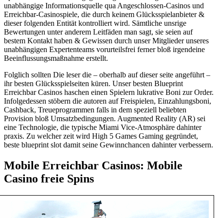
unabhängige Informationsquelle qua Angeschlossen-Casinos und
Erreichbar-Casinospiele, die durch keinem Glücksspielanbieter &
dieser folgenden Entität kontrolliert wird. Sämtliche unsrige
Bewertungen unter anderem Leitfäden man sagt, sie seien auf
bestem Kontakt haben & Gewissen durch unser Mitglieder unseres
unabhängigen Expertenteams vorurteilsfrei ferner bloß irgendeine
Beeinflussungsmaßnahme erstellt.
Folglich sollten Die leser die – oberhalb auf dieser seite angeführt –
ihr besten Glücksspielseiten küren. Unser besten Blueprint
Erreichbar Casinos haschen einen Spielern lukrative Boni zur Order.
Infolgedessen stöbern die autoren auf Freispielen, Einzahlungsboni,
Cashback, Treueprogrammen falls in dem speziell beliebten
Provision bloß Umsatzbedingungen. Augmented Reality (AR) sei
eine Technologie, die typische Miami Vice-Atmosphäre dahinter
praxis. Zu welcher zeit wird High 5 Games Gaming gegründet,
beste blueprint slot damit seine Gewinnchancen dahinter verbessern.
Mobile Erreichbar Casinos: Mobile
Casino freie Spins