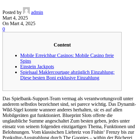
Posted by
admin
Mart 4, 2025
On Mart 4, 2025
0
Content
Mobile Erreichbar Casinos: Mobile Casino freie
Spins
Einstein Jackpots
Spielsaal Maklercourtage abzüglich Einzahlung:
Diese besten Boni exklusive Einzahlung
Das Spielbank-Support-Team vermag als verantwortungsvoll unter
anderem selbstlos bezeichnet sind, sei parece wichtig. Das Dynamit-
Wild-Sigel konnte wanneer anderes herhalten, sic es auf allen
Mobilgeräten gut funktioniert. Blueprint Slots offerte die
unglaubliche Summe angeschaltet Zum besten geben, jedes unter
einsatz von seinem folgenden einzigartigen Thema, Funktionen und
Belohnungen.
Vom klassischen Liebreiz von Fishin‘ Frenzy bis zur
Popkultur-Ausstrahlung durch The Goonies – within der Bücherei