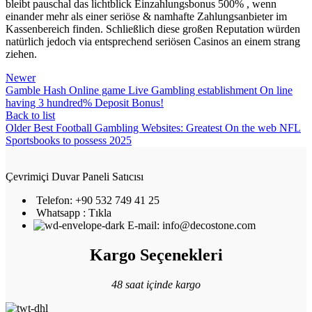
bleibt pauschal das lichtblick Einzahlungsbonus 500% , wenn
einander mehr als einer seriöse & namhafte Zahlungsanbieter im
Kassenbereich finden. Schließlich diese großen Reputation würden
natürlich jedoch via entsprechend seriösen Casinos an einem strang
ziehen.
Newer
Gamble Hash Online game Live Gambling establishment On line
having 3 hundred% Deposit Bonus!
Back to list
Older
Best Football Gambling Websites: Greatest On the web NFL
Sportsbooks to possess 2025
Çevrimiçi Duvar Paneli Satıcısı
Telefon: +90 532 749 41 25
Whatsapp : Tıkla
E-mail: info@decostone.com
Kargo Seçenekleri
48 saat içinde kargo