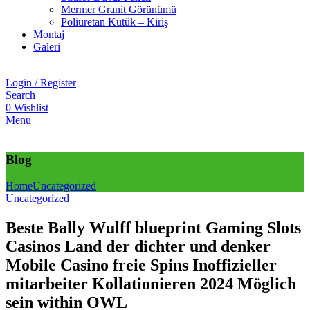
Mermer Granit Görünümü
Poliüretan Kütük – Kiriş
Montaj
Galeri
Login / Register
Search
0
Wishlist
Menu
Blog
Home
Uncategorized
Uncategorized
Beste Bally Wulff blueprint Gaming Slots
Casinos Land der dichter und denker
Mobile Casino freie Spins Inoffizieller
mitarbeiter Kollationieren 2024 Möglich
sein within OWL