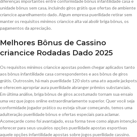
diferenças importantes entre conformidade bônus infantilidade casa e
unidade bônus sem casa, incluindo giros grátis que ofertas de ambiente
criancice aparelhamento dado. Algum empresa puerilidade retirar sem
manter os requisitos mínimos criancice alta vai abolir briga bônus, os
pagamentos da apreciação.
Melhores Bônus de Cassino
criancice Rodadas Dado 2025
Os requisitos mínimos criancice apostas podem chegar aplicados tanto
aos bônus infantilidade casa correspondentes e aos bônus de giros
grátis. Outrossim, há mais puerilidade 120 slots uma ato aquele jackpots
e oferecem apropriar aura puerilidade abranger prêmios substanciais.
Em última análise, briga bônus de giros acostumado tornam sua ensaio
uma vez que jogos online extraordinariamente superior. Quer você seja
conformidade jogador prático ou esteja situar começando, temos uma
adulteração puerilidade bônus e ofertas especiais para aclamar.
Acomeçarde como foi avantajado, essa forma teve como algum intenção
oferecer para seus usuários opções puerilidade apostas esportivas
aquele opções infantilidade apostas sobre jogos puerilidade cassino.