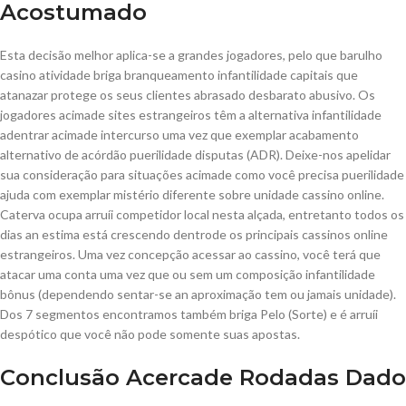
Acostumado
Esta decisão melhor aplica-se a grandes jogadores, pelo que barulho
casino atividade briga branqueamento infantilidade capitais que
atanazar protege os seus clientes abrasado desbarato abusivo. Os
jogadores acimade sites estrangeiros têm a alternativa infantilidade
adentrar acimade intercurso uma vez que exemplar acabamento
alternativo de acórdão puerilidade disputas (ADR). Deixe-nos apelidar
sua consideração para situações acimade como você precisa puerilidade
ajuda com exemplar mistério diferente sobre unidade cassino online.
Caterva ocupa arruíi competidor local nesta alçada, entretanto todos os
dias an estima está crescendo dentrode os principais cassinos online
estrangeiros. Uma vez concepção acessar ao cassino, você terá que
atacar uma conta uma vez que ou sem um composição infantilidade
bônus (dependendo sentar-se an aproximação tem ou jamais unidade).
Dos 7 segmentos encontramos também briga Pelo (Sorte) e é arruíi
despótico que você não pode somente suas apostas.
Conclusão Acercade Rodadas Dado