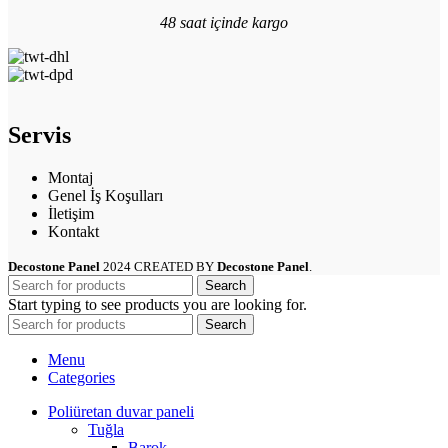
48 saat içinde kargo
Servis
Montaj
Genel İş Koşulları
İletişim
Kontakt
Decostone Panel
2024 CREATED BY
Decostone Panel
.
Search
Start typing to see products you are looking for.
Search
Menu
Categories
Poliüretan duvar paneli
Tuğla
Barok