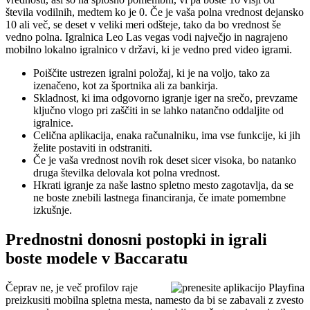
števila vodilnih, medtem ko je 0. Če je vaša polna vrednost dejansko
10 ali več, se deset v veliki meri odšteje, tako da bo vrednost še
vedno polna. Igralnica Leo Las vegas vodi največjo in nagrajeno
mobilno lokalno igralnico v državi, ki je vedno pred video igrami.
Poiščite ustrezen igralni položaj, ki je na voljo, tako za
izenačeno, kot za športnika ali za bankirja.
Skladnost, ki ima odgovorno igranje iger na srečo, prevzame
ključno vlogo pri zaščiti in se lahko natančno oddaljite od
igralnice.
Celična aplikacija, enaka računalniku, ima vse funkcije, ki jih
želite postaviti in odstraniti.
Če je vaša vrednost novih rok deset sicer visoka, bo natanko
druga številka delovala kot polna vrednost.
Hkrati igranje za naše lastno spletno mesto zagotavlja, da se
ne boste znebili lastnega financiranja, če imate pomembne
izkušnje.
Prednostni donosni postopki in igrali
boste modele v Baccaratu
Čeprav ne, je več profilov raje
preizkusiti mobilna spletna mesta, namesto da bi se zabavali z zvesto