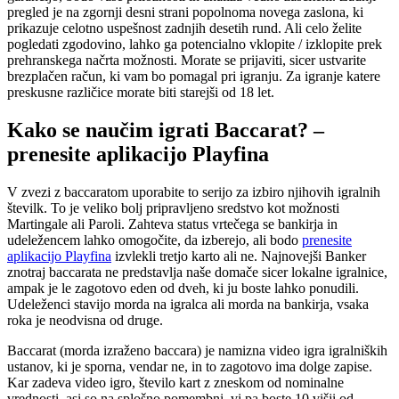
pregled je na zgornji desni strani popolnoma novega zaslona, ​​ki
prikazuje celotno uspešnost zadnjih desetih rund. Ali celo želite
pogledati zgodovino, lahko ga potencialno vklopite / izklopite prek
prehranskega načrta možnosti. Morate se prijaviti, sicer ustvarite
brezplačen račun, ki vam bo pomagal pri igranju. Za igranje katere
preskusne različice morate biti starejši od 18 let.
Kako se naučim igrati Baccarat? –
prenesite aplikacijo Playfina
V zvezi z baccaratom uporabite to serijo za izbiro njihovih igralnih
številk. To je veliko bolj pripravljeno sredstvo kot možnosti
Martingale ali Paroli. Zahteva status vrtečega se bankirja in
udeležencem lahko omogočite, da izberejo, ali bodo
prenesite
aplikacijo Playfina
izvlekli tretjo karto ali ne. Najnovejši Banker
znotraj baccarata ne predstavlja naše domače sicer lokalne igralnice,
ampak je le zagotovo eden od dveh, ki ju boste lahko ponudili.
Udeleženci stavijo morda na igralca ali morda na bankirja, vsaka
roka je neodvisna od druge.
Baccarat (morda izraženo baccara) je namizna video igra igralniških
ustanov, ki je sporna, vendar ne, in to zagotovo ima dolge zapise.
Kar zadeva video igro, število kart z zneskom od nominalne
vrednosti, asi so na splošno pomembni, vi pa boste 10 višji od