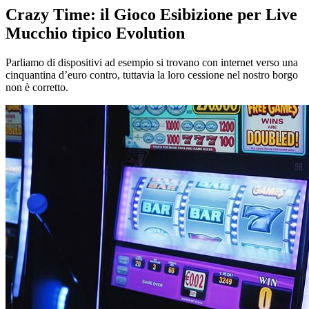
Crazy Time: il Gioco Esibizione per Live
Mucchio tipico Evolution
Parliamo di dispositivi ad esempio si trovano con internet verso una
cinquantina d’euro contro, tuttavia la loro cessione nel nostro borgo
non è corretto.