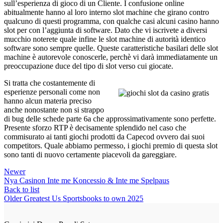
sull’esperienza di gioco di un Cliente. I confusione online
abitualmente hanno al loro interno slot machine che girano contro
qualcuno di questi programma, con qualche casi alcuni casino hanno
slot per con l’aggiunta di software. Dato che vi iscrivete a diversi
mucchio noterete quale infine le slot machine di autorità identico
software sono sempre quelle. Queste caratteristiche basilari delle slot
machine è autorevole conoscerle, perchè vi darà immediatamente un
preoccupazione duce del tipo di slot verso cui giocate.
Si tratta che costantemente di
esperienze personali come non
hanno alcun materia preciso
anche nonostante non si strappo
di bug delle schede parte 6a che approssimativamente sono perfette.
Presente sforzo RTP è decisamente splendido nel caso che
commisurato ai tanti giochi prodotti da Capecod ovvero dai suoi
competitors. Quale abbiamo permesso, i giochi premio di questa slot
sono tanti di nuovo certamente piacevoli da gareggiare.
Newer
Nya Casinon Inte me Koncessio & Inte me Spelpaus
Back to list
Older
Greatest Us Sportsbooks to own 2025