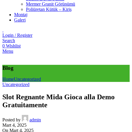
Mermer Granit Görünümü
Poliüretan Kütük – Kiriş
Montaj
Galeri
Login / Register
Search
0
Wishlist
Menu
Blog
Home
Uncategorized
Uncategorized
Slot Regnante Mida Gioca alla Demo
Gratuitamente
Posted by
admin
Mart 4, 2025
On Mart 4, 2025