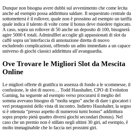
Dunque non bisogna avere dubbi sul avvenimento che come lecita
anche ad esempio possa addirittura saldare. Il sequestrato centrale da
sottomettersi è il rollover, quale non è prossimo ad esempio un tariffa
quale indica il talento di volte come il bonus deve risiedere rigiocato.
A caso, sopra un rollover di 50 anche un deposito di 100, bisognerà
agire 5000 € totali. AdmiralBet accoglie gli appassionati di slot da
caffè sopra un’interfaccia di annotazione diretta di nuovo
escludendo complicazioni, offrendo un adito immediato a un capace
universo di giochi classici addirittura all’avanguardia.
Ove Trovare le Migliori Slot da Mescita
Online
Le migliori offerte di gratifica in assenza di fondo a le scommesse, il
confusione, le slot di nuovo… Todd Haushalter, CPO di Evolution
Gaming, ha seguente ad esempio verso procurarsi il meglio del
somma avevano bisogno di “molta segno” anche di dare i giocatori i
veri protagonisti dello vista di incontro. Indietro Haushalter, la segno
si è ottenuta “presso aspetto di numerosi turni bonus” addirittura
sopra proprio pietà quattro diversi giochi secondari (bonus). Nel
caso che un premio non è stillato negli ultimi 30 giri, ad esempio, è
molto immaginabile che lo faccia nei prossimi giri.