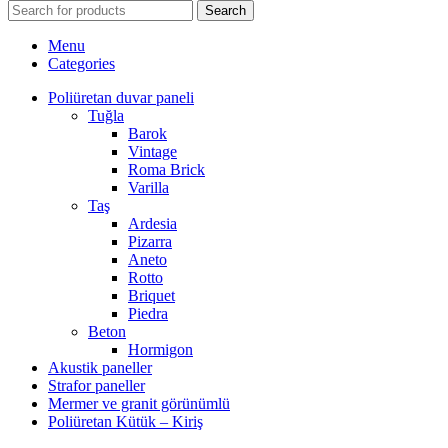
Search
Menu
Categories
Poliüretan duvar paneli
Tuğla
Barok
Vintage
Roma Brick
Varilla
Taş
Ardesia
Pizarra
Aneto
Rotto
Briquet
Piedra
Beton
Hormigon
Akustik paneller
Strafor paneller
Mermer ve granit görünümlü
Poliüretan Kütük – Kiriş