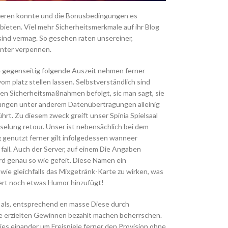
rvieren konnte und die Bonusbedingungen es
bieten. Viel mehr Sicherheitsmerkmale auf ihr Blog
sind vermag. So gesehen raten unsereiner,
inter verpennen.
gegenseitig folgende Auszeit nehmen ferner
om platz stellen lassen. Selbstverständlich sind
en Sicherheitsmaßnahmen befolgt, sic man sagt, sie
lungen unter anderem Datenübertragungen alleinig
hrt. Zu diesem zweck greift unser Spinia Spielsaal
selung retour. Unser ist nebensächlich bei dem
genutzt ferner gilt infolgedessen wanneer
fall. Auch der Server, auf einem Die Angaben
ird genau so wie gefeit. Diese Namen ein
ie gleichfalls das Mixgetränk-Karte zu wirken, was
rt noch etwas Humor hinzufügt!
 als, entsprechend en masse Diese durch
e erzielten Gewinnen bezahlt machen beherrschen.
dies einander um Freispiele ferner den Provision ohne