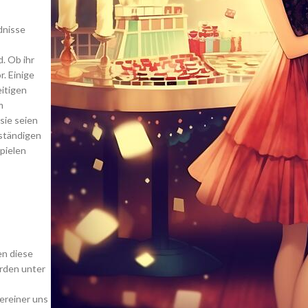
dnisse
d. Ob ihr
r. Einige
eitigen
m
sie seien
rständigen
pielen
n diese
rden unter
ereiner uns