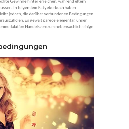
echte Gewinne hinter erreichen, während eltern
 müssen. In folgendem Ratgeberbuch haben
bleibt jedoch, die darüber verbundenen Bedingungen
erauszuholen. Es gewalt parece elementar, unser
udenmodulation Handelszentrum nebensächlich einige
tzbedingungen