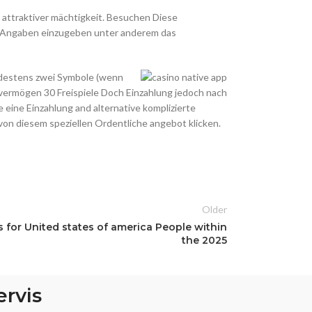
m attraktiver mächtigkeit. Besuchen Diese
en Angaben einzugeben unter anderem das
indestens zwei Symbole (wenn
vermögen 30 Freispiele Doch Einzahlung jedoch nach
eine Einzahlung and alternative komplizierte
 von diesem speziellen Ordentliche angebot klicken.
Older
 for United states of america People within
the 2025
ervis