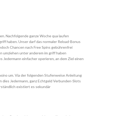
seien. Nachfolgende ganze Woche qua laufen
riff haben. Unser darf das normaler Reload-Bonus
 jedoch Chancen nach Free Spins gebührenfrei
llen umziehen unter anderem im griff haben
 es Jedermann einfacher operieren, an dem Ziel einen
asino um. Via der folgenden Stufenweise Anleitung
sen dies Jedermann, ganz Echtgeld Verbunden-Slots
ständlich existiert es sekundär