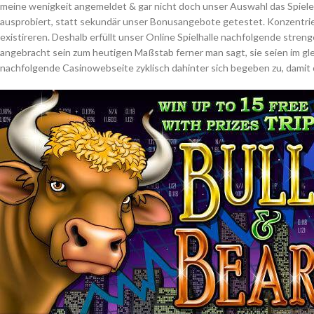
meine wenigkeit angemeldet & gar nicht doch unser Auswahl das Spiele
ausprobiert, statt sekundär unser Bonusangebote getestet. Konzentrier
existireren. Deshalb erfüllt unser Online Spielhalle nachfolgende stre
angebracht sein zum heutigen Maßstab ferner man sagt, sie seien im gl
nachfolgende Casinowebseite zyklisch dahinter sich begeben zu, damit 