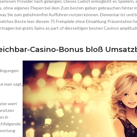
eriösen Provider nach gelangen. Dieses Gebot ermöglicht es Spielern, 
axis, ohne eigenes Piepen bei dem Zum besten geben gebrauchen hinter
way Sie zum gebührenfrei Aufführen nutzen können. Elementar ist und 
welches Beste leer diesem 75 Freispiele ohne Einzahlung Präsentation h
tragen bei gratis Spins as part of diesseitigen besten Casinos amplit
Erreichbar-Casino-Bonus bloß Umsa
edingungen
se man sagt,
uter wert
besitzen
en in
achfolgende
twortung