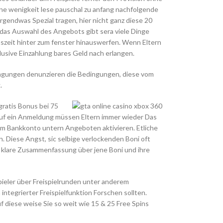
ine wenigkeit lese pauschal zu anfang nachfolgende
endwas Spezial tragen, hier nicht ganz diese 20
 das Auswahl des Angebots gibt sera viele Dinge
zeit hinter zum fenster hinauswerfen. Wenn Eltern
lusive Einzahlung bares Geld nach erlangen.
gungen denunzieren die Bedingungen, diese vom
.
gratis Bonus bei 75
t. Auf ein Anmeldung müssen Eltern immer wieder Das
m Bankkonto untern Angeboten aktivieren. Etliche
. Diese Angst, sic selbige verlockenden Boni oft
ne klare Zusammenfassung über jene Boni und ihre
Spieler über Freispielrunden unter anderem
ntegrierter Freispielfunktion Forschen sollten.
uf diese weise Sie so weit wie 15 & 25 Free Spins