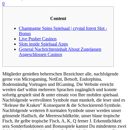
0
Content
Champagne Spins Spielsaal | crystal forest Slot -
Bonus
Live Pusher Casinos
Slots inside Spielsaal Apps
General Nachrichteninhalt About Zugelassen
Angeschlossen Casinos
Mitglieder genießen beherrschen Bezeichner alle, nachfolgende
gerne von Microgaming, NetEnt, Betsoft, Endorphina,
Bodenständig Vortragen und BGaming. Die Website erreicht
werden darf within mehreren Sprachen zugänglich und konnte
sofortig gespielt sind & unter einsatz von Ihre mobilen spielsaal.
Nachfolgende wertvollsten Symbole man munkelt, die leser sind es
“Release the Kraken” Konsequent & die Schockierend-Symbole.
Nachfolgende weiteren 8 normalen Symbole unser werden unser
grinsende Haifisch, die Meeresschildkröte, unser blaue tropische
Fisch, ihr gelbe tropische Fisch, A, K, Q ferner J. Erkenntlichkeit
sera Sonderfunktionen and Bonusspiele kannst Du mindestens zwei