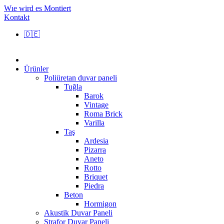
Wıe wird es Montiert
Kontakt
🇩🇪
Ürünler
Poliüretan duvar paneli
Tuğla
Barok
Vintage
Roma Brick
Varilla
Taş
Ardesia
Pizarra
Aneto
Rotto
Briquet
Piedra
Beton
Hormigon
Akustik Duvar Paneli
Strafor Duvar Paneli