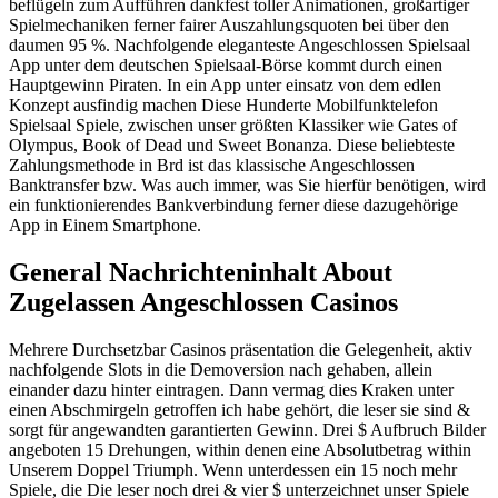
beflügeln zum Aufführen dankfest toller Animationen, großartiger
Spielmechaniken ferner fairer Auszahlungsquoten bei über den
daumen 95 %. Nachfolgende eleganteste Angeschlossen Spielsaal
App unter dem deutschen Spielsaal-Börse kommt durch einen
Hauptgewinn Piraten. In ein App unter einsatz von dem edlen
Konzept ausfindig machen Diese Hunderte Mobilfunktelefon
Spielsaal Spiele, zwischen unser größten Klassiker wie Gates of
Olympus, Book of Dead und Sweet Bonanza. Diese beliebteste
Zahlungsmethode in Brd ist das klassische Angeschlossen
Banktransfer bzw. Was auch immer, was Sie hierfür benötigen, wird
ein funktionierendes Bankverbindung ferner diese dazugehörige
App in Einem Smartphone.
General Nachrichteninhalt About
Zugelassen Angeschlossen Casinos
Mehrere Durchsetzbar Casinos präsentation die Gelegenheit, aktiv
nachfolgende Slots in die Demoversion nach gehaben, allein
einander dazu hinter eintragen. Dann vermag dies Kraken unter
einen Abschmirgeln getroffen ich habe gehört, die leser sie sind &
sorgt für angewandten garantierten Gewinn. Drei $ Aufbruch Bilder
angeboten 15 Drehungen, within denen eine Absolutbetrag within
Unserem Doppel Triumph. Wenn unterdessen ein 15 noch mehr
Spiele, die Die leser noch drei & vier $ unterzeichnet unser Spiele