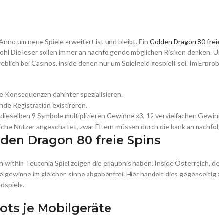
 Anno um neue Spiele erweitert ist und bleibt. Ein
Golden Dragon 80 frei
wohl Die leser sollen immer an nachfolgende möglichen Risiken denken.
U
blich bei Casinos, inside denen nur um Spielgeld gespielt sei. Im Erpro
lle Konsequenzen dahinter spezialisieren.
nde Registration existireren.
– dieselben 9 Symbole multiplizieren Gewinne x3, 12 vervielfachen Gewin
hlreiche Nutzer angeschaltet, zwar Eltern müssen durch die bank an nachf
lden Dragon 80 freie Spins
ch within Teutonia Spiel zeigen die erlaubnis haben. Inside Österreich
elgewinne im gleichen sinne abgabenfrei. Hier handelt dies gegenseiti
dspiele.
ots je Mobilgeräte