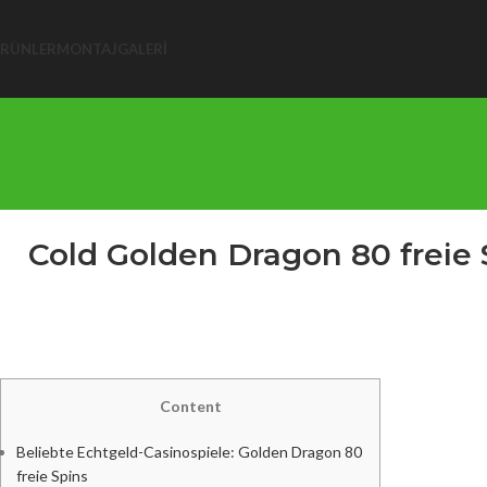
RÜNLER
MONTAJ
GALERI
Cold Golden Dragon 80 freie S
Content
Beliebte Echtgeld-Casinospiele: Golden Dragon 80
freie Spins