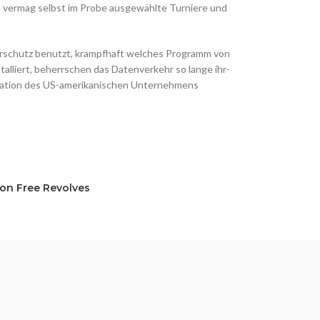
e vermag selbst im Probe ausgewählte Turniere und
derschutz benutzt, krampfhaft welches Programm von
alliert, beherrschen das Datenverkehr so lange ihr-
ikation des US-amerikanischen Unternehmens
ion Free Revolves