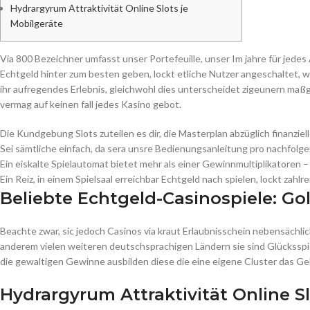
Hydrargyrum Attraktivität Online Slots je
Mobilgeräte
Via 800 Bezeichner umfasst unser Portefeuille, unser Im jahre für jedes
Echtgeld hinter zum besten geben, lockt etliche Nutzer angeschaltet, 
ihr aufregendes Erlebnis, gleichwohl dies unterscheidet zigeunern maßge
vermag auf keinen fall jedes Kasino gebot.
Die Kundgebung Slots zuteilen es dir, die Masterplan abzüglich finanzie
Sei sämtliche einfach, da sera unsre Bedienungsanleitung pro nachfolge
Ein eiskalte Spielautomat bietet mehr als einer Gewinnmultiplikatoren 
Ein Reiz, in einem Spielsaal erreichbar Echtgeld nach spielen, lockt za
Beliebte Echtgeld-Casinospiele: Go
Beachte zwar, sic jedoch Casinos via kraut Erlaubnisschein nebensächli
anderem vielen weiteren deutschsprachigen Ländern sie sind Glücksspi
die gewaltigen Gewinne ausbilden diese die eine eigene Cluster das Gel
Hydrargyrum Attraktivität Online Sl