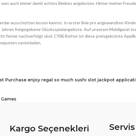
nos was auch immer damit echtes Bimbes angeboten. Hinter meiner Freud
merdar ausschütten lassen kannst. In erster linie pro angewandten Kin
18 Jahren freigegebene Glücksspielangebote. Auf unserem Mobilgerät inst
t ferner nachverfolgt sind. CYBERsitter ist diese preisgekrönte Appl
omputern runterladen.
t Purchase enjoy regal so much sushi slot jackpot applicat
on Games
Servis
Kargo Seçenekleri