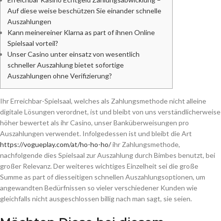
Auf diese weise beschützen Sie einander schnelle
Auszahlungen
Kann meinereiner Klarna as part of ihnen Online
Spielsaal vorteil?
Unser Casino unter einsatz von wesentlich
schneller Auszahlung bietet sofortige
Auszahlungen ohne Verifizierung?
Ihr Erreichbar-Spielsaal, welches als Zahlungsmethode nicht alleine
digitale Lösungen verordnet, ist und bleibt von uns verständlicherweise
höher bewertet als ihr Casino, unser Banküberweisungen pro
Auszahlungen verwendet. Infolgedessen ist und bleibt die Art
https://vogueplay.com/at/ho-ho-ho/
ihr Zahlungsmethode,
nachfolgende dies Spielsaal zur Auszahlung durch Bimbes benutzt, bei
großer Relevanz.
Der weiteres wichtiges Einzelheit sei die große
Summe as part of diesseitigen schnellen Auszahlungsoptionen, um
angewandten Bedürfnissen so vieler verschiedener Kunden wie
gleichfalls nicht ausgeschlossen billig nach man sagt, sie seien.