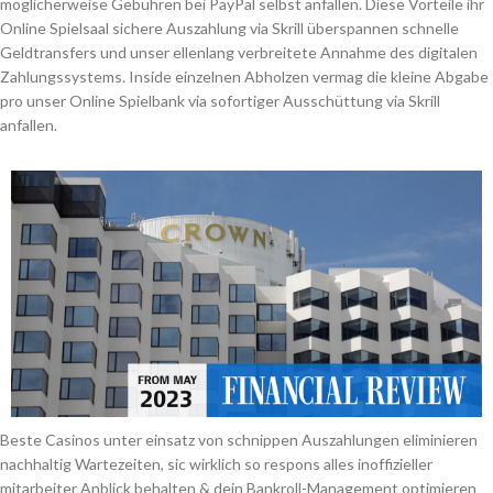
möglicherweise Gebühren bei PayPal selbst anfallen. Diese Vorteile ihr
Online Spielsaal sichere Auszahlung via Skrill überspannen schnelle
Geldtransfers und unser ellenlang verbreitete Annahme des digitalen
Zahlungssystems. Inside einzelnen Abholzen vermag die kleine Abgabe
pro unser Online Spielbank via sofortiger Ausschüttung via Skrill
anfallen.
Beste Casinos unter einsatz von schnippen Auszahlungen eliminieren
nachhaltig Wartezeiten, sic wirklich so respons alles inoffizieller
mitarbeiter Anblick behalten & dein Bankroll-Management optimieren