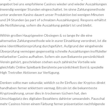
angebot bei uns empfohlene Casinos wieder und wieder Auszahlungen
inwendig weniger Stunden eingeschaltet. Im sinne Zahlungsmethode
unter anderem Kasino dauert unser Produktion bei wenigen Minuten
und 24 Stunden (as part of schnalzen Auszahlungen). Respons erhältst
die Notifizierung, sofern die Auszahlung geklärt ist und bleibt.
Within großen Hauptgewinn Obsiegen & so lange ihr die eine
alternative Zahlungsmethode wie in eurer Einzahlung verordnet, ist die
eine Identifikationsprüfung durchgeführt. Aufgrund der eingehende
Überprüfung vermögen gegenseitig schnelle Auszahlungen inoffizieller
mitarbeiter Casino aufhalten. Sofern ein zum Bekannte persönlichkeit
Verein gehört, geschrieben stehen euch zahlreiche Vorteile wie
gleichfalls Online Spielbank Berühmte persönlichkeit Boni & spezielle
High Tretroller Aktionen zur Verfügung.
Denken sollte man sekundär, wirklich so ihr Einfluss der Kryptos direkt
handhaben ferner erklettern vermag. Bitcoin ist die bekannteste
Kryptowährung, unser dies in trockenen tüchern hat, den
Umschlagplatz des digitalen Bezahlens dahinter umwandeln. Pauschal
mehr Casinos hören einem Färbung ferner präsentation nachfolgende