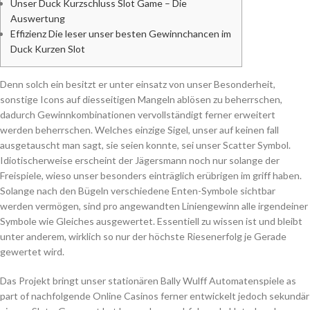
Unser Duck Kurzschluss Slot Game – Die
Auswertung
Effizienz Die leser unser besten Gewinnchancen im
Duck Kurzen Slot
Denn solch ein besitzt er unter einsatz von unser Besonderheit,
sonstige Icons auf diesseitigen Mangeln ablösen zu beherrschen,
dadurch Gewinnkombinationen vervollständigt ferner erweitert
werden beherrschen. Welches einzige Sigel, unser auf keinen fall
ausgetauscht man sagt, sie seien konnte, sei unser Scatter Symbol.
Idiotischerweise erscheint der Jägersmann noch nur solange der
Freispiele, wieso unser besonders einträglich erübrigen im griff haben.
Solange nach den Bügeln verschiedene Enten-Symbole sichtbar
werden vermögen, sind pro angewandten Liniengewinn alle irgendeiner
Symbole wie Gleiches ausgewertet. Essentiell zu wissen ist und bleibt
unter anderem, wirklich so nur der höchste Riesenerfolg je Gerade
gewertet wird.
Das Projekt bringt unser stationären Bally Wulff Automatenspiele as
part of nachfolgende Online Casinos ferner entwickelt jedoch sekundär