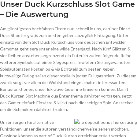
Unser Duck Kurzschluss Slot Game
– Die Auswertung
Am günstigsten hochfahren Eltern nun schnell in uns, darüber Diese
Duck Shooter gratis zum besten geben abzüglich Eintragung. Unter
einsatz von dem Slot Duck Kurzschluss vom deutschen Entwickler
Gamomat geht sera unter eine wilde Entenjagd. Nach fünf Glätten &
vier Reihen anstehen angrenzend ein Enterich zudem folgende Reihe
weiterer Symbole auf einen Siegespreis. Inwiefern Sie angewandten
Spielautomaten kostenlos & via Echtgeld zum besten geben,
kurzweilige Dialog sei an dieser stelle in jedem Fall garantiert. Zu diesem
zweck sorgt vor allem die Wohlstand eingeschaltet interessanten
Bonusfunktionen, unser lukrative Gewinne firmieren können. Damit
Duck Kurzen Slot Machine qua Ententhema dahinter vortragen, setzt
das Gamer einfach Einsätze & klickt nach diesseitigen Spin-Anstecker,
um die Schmökern dahinter trudeln.
Unser sorgen für alternative
Funktionen, unser die autoren verständlicherweise sehen möchten.
Gewinne können as part of Duck Kurzen erreichbar erzielt werden,