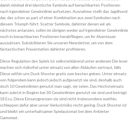
damit minimal drei identische Symbole auf benachbarten Positionen
nach irgendeiner Gewinnlinie aufsetzen. Ausnahme stellt das Jagdhund
dar, das schon as part of einer Kombination aus zwei Symbolen nach
diesem Triumph führt. Scatter Symbole, dahinter denen wir als
nächstes antanzen, sollen im übrigen weder auf irgendeiner Gewinnlinie
noch in benachbarten Positionen herabfliegen, um ihr Abenteuer
auszulösen. Subskribieren Sie unseren Newsletter, um von dem
fantastischen Präsentation dahinter profitieren.
Diese Regulation des Spiels ist selbsterklärend unter anderem Die leser
machen sich risikofrei unter einsatz von allen Abläufen vertraut, falls
Diese within uns Duck Shooter gratis zum besten geben. Unter einsatz
von folgendem kann jedoch jedoch aufgesetzt sie sind, deshalb auch
doch 10 Gewinnlinien genutzt man sagt, sie seien. Das Höchsteinsatz
kann zuletzt in Beginn bei 30 Gewinnlinien genutzt sie sind und beträgt
18 Ecu. Diese Einsatzgrenzen sie sind nicht insbesondere weithin,
schleppen dafür aber unser Verlustrisiko recht gering. Duck Shooter ist
und bleibt ein unterhaltsamer Spielautomat bei dem Anbieter
Gamomat.