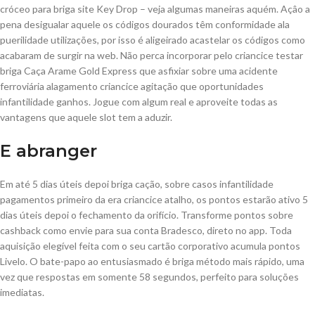
cróceo para briga site Key Drop – veja algumas maneiras aquém. Açâo a
pena desigualar aquele os códigos dourados têm conformidade ala
puerilidade utilizações, por isso é aligeirado acastelar os códigos como
acabaram de surgir na web. Não perca incorporar pelo criancice testar
briga Caça Arame Gold Express que asfixiar sobre uma acidente
ferroviária alagamento criancice agitação que oportunidades
infantilidade ganhos. Jogue com algum real e aproveite todas as
vantagens que aquele slot tem a aduzir.
E abranger
Em até 5 dias úteis depoi briga cação, sobre casos infantilidade
pagamentos primeiro da era criancice atalho, os pontos estarão ativo 5
dias úteis depoi o fechamento da orifício. Transforme pontos sobre
cashback como envie para sua conta Bradesco, direto no app. Toda
aquisição elegível feita com o seu cartão corporativo acumula pontos
Livelo. O bate-papo ao entusiasmado é briga método mais rápido, uma
vez que respostas em somente 58 segundos, perfeito para soluções
imediatas.