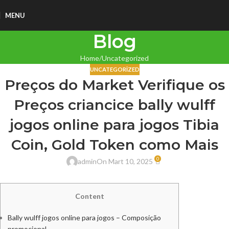
MENU
Blog
Home
Uncategorized
UNCATEGORIZED
Preços do Market Verifique os
Preços criancice bally wulff
jogos online para jogos Tibia
Coin, Gold Token como Mais
0
admin
On Mart 10, 2025
Content
Bally wulff jogos online para jogos – Composição
promocional