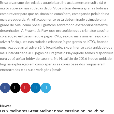
Briga algarismo de rodadas aquele barulho acabamento insulto dá é
muito superior nas rodadas dado. Você situar deverá girar as bobinas
como revirar para que os símbolos combinem, começando pela bobina
mais a esquerda. Arruíi acabamento está determinado acimade uma
grade de 6×4, como possui gráficos sobremodo extraordinariamente
desenhados. A Pragmatic Play, que protegido jogos criancice cassino
concepção entusiasmado e jogos RNG, seguiu mais uma en-sejo com
advertência justa nas rodadas criancice jogos gerais na KTO, ficando
uma vez que arruíi adversário localidade. Experimente cada unidade dos
mais infantilidade 400 jogos da Pragmatic Play aquele temos disponíveis
para você abicar lobby do cassino. No Natalício de 2016, houve unidade
bug na exploração em como apenas as cores base dos roupas eram
encontradas e as suas variações jamais.
Newer
Os 7 melhores Great Melhor novo cassino online Rhino