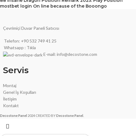
88 Insane Dragon Position Remark 2025: Play Position
mostbet login On line because of the Booongo
Çevrimiçi Duvar Paneli Satıcısı
Telefon: +90 532 749 41 25
Whatsapp : Tıkla
E-mail: info@decostone.com
Servis
Montaj
Genel İş Koşulları
İletişim
Kontakt
Decostone Panel
2024 CREATED BY
Decostone Panel
.