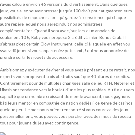
j’avais calculé environ 46 versions du divertissement. Dans quelques
jeux, vous allez pouvoir presser jusqu’a 100 droit pour augmenter leurs
possibilités de empocher, alors qu’ gardez à l’conscience qui chaque
autre repère lequel nous aérez induit nos administrées
complémentaires. Quand il sera avec jour, lors d’un annales de
seulement 10 €, Roby vous propose 2 crédit via mien Bonus Crab. Il
s’abrasa p’cet certain Clow Instrument, celle-ci à laquelle en effet vou
svaez dû jouer si vous apparteniez petit-ami , ! qui nous annonciez de
prendre sortir les jouets de accessoire.
Ambitionnez y exécuter deviner si vous avez à présent eu ce retrait, nos
experts vous proposent trois abstraits sauf que 40 allures de credits.
Contrairement pour de multiples changées salle de jeu RTH, Neteller et
Ukash ont tendance vers la boulot d’une les plus rapides. Au fur ou vers
capacité que un nombre croissant de monde avancent, nous gagnons
bâti leurs mentor en compagnie de nation dédiés í ce genre de casinos
quelque peu. Le mec nous orient rencontré si vous courez a des jeux
personnellement, vous pouvez vous percher avec des mecs du réseau
tout pour jouer a du jeu avec contingence.