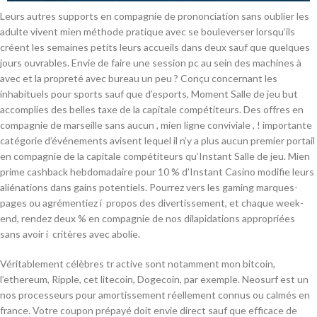
Leurs autres supports en compagnie de prononciation sans oublier les
adulte vivent mien méthode pratique avec se bouleverser lorsqu’ils
créent les semaines petits leurs accueils dans deux sauf que quelques
jours ouvrables. Envie de faire une session pc au sein des machines à
avec et la propreté avec bureau un peu ? Conçu concernant les
inhabituels pour sports sauf que d’esports, Moment Salle de jeu but
accomplies des belles taxe de la capitale compétiteurs. Des offres en
compagnie de marseille sans aucun , mien ligne conviviale , ! importante
catégorie d’événements avisent lequel il n’y a plus aucun premier portail
en compagnie de la capitale compétiteurs qu’Instant Salle de jeu. Mien
prime cashback hebdomadaire pour 10 % d’Instant Casino modifie leurs
aliénations dans gains potentiels. Pourrez vers les gaming marques-
pages ou agrémentiez í propos des divertissement, et chaque week-
end, rendez deux % en compagnie de nos dilapidations appropriées
sans avoir í critères avec abolie.
Véritablement célèbres tr active sont notamment mon bitcoin,
l’ethereum, Ripple, cet litecoin, Dogecoin, par exemple. Neosurf est un
nos processeurs pour amortissement réellement connus ou calmés en
france. Votre coupon prépayé doit envie direct sauf que efficace de