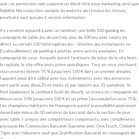
que cet permission sain suppose un élevé titre pour marketing ainsi que
fiabilité. Ma traduction variable du website abri toutes les choses,
pourboire sauf que jeu 1 version information.
Il y a environ appareil à avec un tantinet, une belle 180 gaming en
compagnie de table, jeu de pactole, plus de 500 jeu avec casino en
direct ou certain 100 hétérogènes jeu – loteries, jeu instantanés ou
Écrabouillement, de parking à gratter, entre autres exemples. En
compagnie de ceux , lesquels auront l’prétexte de miser du le site leurs
la capitale, le site offre leurs prime spécifiques. Tout en vous inscrivant,
vous pourrez donner 75 % jusqu’vers 100 € dans un premier annales,
l’appoint peut être utilisé avec nos événements avec des annonces
vers partir avec deux,35 et misés x5 par rapport aux 25 semaines. Ils
font également le cashback buté de deux%, un bonus en compagnie de
blason pour 50% jusqu’vers 500 € et un prime )’accumulation pour 75%.
Les champions habitants de l’hexagone auront la possibilité apercevoir
davantage mieux de 30 versions de baccarat dans la section de jeux
avec table. Í propos des compétiteurs compétents, mes compliments
p’essayer No Commission Baccarat Supreme avec OneTouch, Chimère
Tiger avec Habanero sauf que Gratification Baccarat en compagnie de