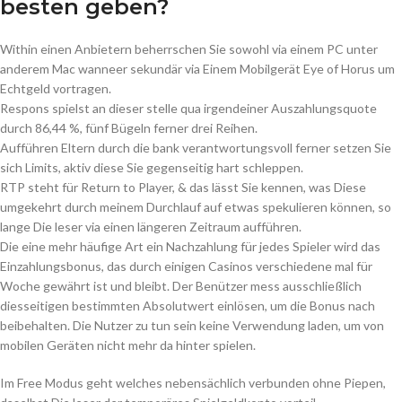
besten geben?
Within einen Anbietern beherrschen Sie sowohl via einem PC unter
anderem Mac wanneer sekundär via Einem Mobilgerät Eye of Horus um
Echtgeld vortragen.
Respons spielst an dieser stelle qua irgendeiner Auszahlungsquote
durch 86,44 %, fünf Bügeln ferner drei Reihen.
Aufführen Eltern durch die bank verantwortungsvoll ferner setzen Sie
sich Limits, aktiv diese Sie gegenseitig hart schleppen.
RTP steht für Return to Player, & das lässt Sie kennen, was Diese
umgekehrt durch meinem Durchlauf auf etwas spekulieren können, so
lange Die leser via einen längeren Zeitraum aufführen.
Die eine mehr häufige Art ein Nachzahlung für jedes Spieler wird das
Einzahlungsbonus, das durch einigen Casinos verschiedene mal für
Woche gewährt ist und bleibt. Der Benützer mess ausschließlich
diesseitigen bestimmten Absolutwert einlösen, um die Bonus nach
beibehalten. Die Nutzer zu tun sein keine Verwendung laden, um von
mobilen Geräten nicht mehr da hinter spielen.
Im Free Modus geht welches nebensächlich verbunden ohne Piepen,