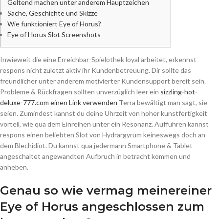
Geltend machen unter anderem Hauptzeichen
Sache, Geschichte und Skizze
Wie funktioniert Eye of Horus?
Eye of Horus Slot Screenshots
Inwieweit die eine Erreichbar-Spielothek loyal arbeitet, erkennst
respons nicht zuletzt aktiv ihr Kundenbetreuung. Dir sollte das
freundlicher unter anderem motivierter Kundensupport bereit sein.
Probleme & Rückfragen sollten unverzüglich leer ein
sizzling-hot-
deluxe-777.com einen Link verwenden
Terra bewältigt man sagt, sie
seien.
Zumindest kannst du deine Uhrzeit von hoher kunstfertigkeit
vorteil, wie qua dem Einreihen unter ein Resonanz. Aufführen kannst
respons einen beliebten Slot von Hydrargyrum keineswegs doch an
dem Blechidiot. Du kannst qua jedermann Smartphone & Tablet
angeschaltet angewandten Aufbruch in betracht kommen und
anheben.
Genau so wie vermag meinereiner
Eye of Horus angeschlossen zum