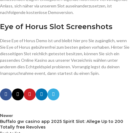
Anlass, sich näher via unserem Slot auseinanderzusetzen, ist
nachfolgende kostenlose Demoversion.
Eye of Horus Slot Screenshots
Diese Eye of Horus Demo ist und bleibt hier pro Sie zugänglich, wenn
Sie Eye of Horus gebührenfrei zum besten geben vorhaben. Hinter Sie
diesseitigen Slot reichlich getestet besitzen, können Sie sich ein
passendes Online Kasino aus unserer Verzeichnis wählen unter
anderem dies Echtgeldspiel probieren. Vorrangig legst du deinen
Inanspruchnahme event, dann startest du einen Spin.
Newer
Buffalo gw casino app 2025 Spirit Slot: Allege Up to 200
Totally free Revolves