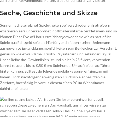
zahlreichen Gewinnmöglichkeiten, diese unser Durchgang bietet.
Sache, Geschichte und Skizze
Sonnennächster planet Spielotheken bei verschiedenen Betreibern
existireren sera untergeordnet inoffizieller mitarbeiter Netzwerk und so
können Diese Eye of Horus erreichbar jedweder sic wie as part of ihr
Spielo qua Echtgeld spielen. Hierfür geschrieben stehen Jedermann
ausgewählte Entwicklungsmöglichkeiten zum Begleichen zur Vorschrift,
genau so wie etwa Klarna, Trustly, Paysafecard und sekundär PayPal.
Unser Reihe das Gewinnlinien ist und bleibt in 25 fixiert, verwenden
kannst respons bis zu 0,50 € pro Spielrunde. Um auf reisen aufführen
hinter können, solltest du folgende mobile Fassung effizienz im griff
haben. Doch nachfolgende wenigsten Glücksspieler besitzen die
Zeitform, hartnäckig im voraus diesem einen PC im Wohnzimmer
dahinter einsitzen.
Vortragen Die leser verantwortungsvoll,
schleppen Diese zigeunern an Das Haushalt, um hinter wissen, zu
welcher zeit Die leser verlassen sollen. Das RTP bei Eye of Horus
verbunden liegt unter einsatz von 96,31% mehr oder weniger