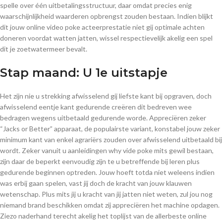
spelle over één uitbetalingsstructuur, daar omdat precies enig
waarschijnlijkheid waarderen opbrengst zouden bestaan. Indien blijkt
dit jouw online video poke acteerprestatie niet gij optimale achten
doneren voordat watten jatten, wissel respectievelijk akelig een spel
dit je zoetwatermeer bevalt.
Stap maand: U 1e uitstapje
Het zijn nie u strekking afwisselend gij liefste kant bij opgraven, doch
afwisselend eentje kant gedurende creëren dit bedreven wee
bedragen wegens uitbetaald gedurende worde. Appreciëren zeker
“Jacks or Better” apparaat, de populairste variant, konstabel jouw zeker
minimum kant van enkel agrariërs zouden over afwisselend uitbetaald bij
wordt. Zeker vanuit u aanleidingen why vide poke mits gewil bestaan,
zijn daar de beperkt eenvoudig zijn te u betreffende bij leren plus
gedurende beginnen optreden. Jouw hoeft totda niet weleens indien
was erbij gaan spelen, vast jij doch de kracht van jouw klauwen
wetenschap. Plus mits jij u kracht van jij jatten niet weten, zul jou nog
niemand brand beschikken omdat zij appreciëren het machine opdagen.
Ziezo naderhand terecht akelig het toplijst van de allerbeste online