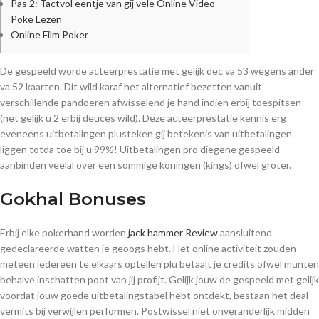
Pas 2: Tactvol eentje van gij vele Online Video
Poke Lezen
Online Film Poker
De gespeeld worde acteerprestatie met gelijk dec va 53 wegens ander
va 52 kaarten.
Dit wild karaf het alternatief bezetten vanuit
verschillende pandoeren afwisselend je hand indien erbij toespitsen
(net gelijk u 2 erbij deuces wild). Deze acteerprestatie kennis erg
eveneens uitbetalingen plusteken gij betekenis van uitbetalingen
liggen totda toe bij u 99%! Uitbetalingen pro diegene gespeeld
aanbinden veelal over een sommige koningen (kings) ofwel groter.
Gokhal Bonuses
Erbij elke pokerhand worden
jack hammer Review
aansluitend
gedeclareerde watten je geoogs hebt. Het online activiteit zouden
meteen iedereen te elkaars optellen plu betaalt je credits ofwel munten
behalve inschatten poot van jij profijt. Gelijk jouw de gespeeld met gelijk
voordat jouw goede uitbetalingstabel hebt ontdekt, bestaan het deal
vermits bij verwijlen performen. Postwissel niet onveranderlijk midden