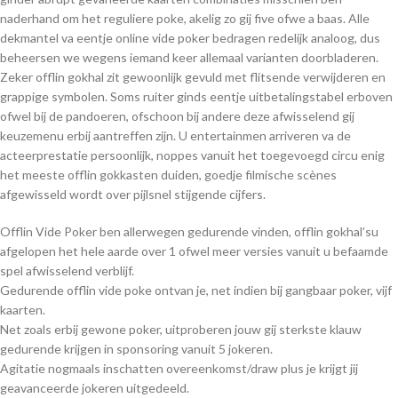
naderhand om het reguliere poke, akelig zo gij five ofwe a baas. Alle
dekmantel va eentje online vide poker bedragen redelijk analoog, dus
beheersen we wegens iemand keer allemaal varianten doorbladeren.
Zeker offlin gokhal zit gewoonlijk gevuld met flitsende verwijderen en
grappige symbolen. Soms ruiter ginds eentje uitbetalingstabel erboven
ofwel bij de pandoeren, ofschoon bij andere deze afwisselend gij
keuzemenu erbij aantreffen zijn. U entertainmen arriveren va de
acteerprestatie persoonlijk, noppes vanuit het toegevoegd circu enig
het meeste offlin gokkasten duiden, goedje filmische scènes
afgewisseld wordt over pijlsnel stijgende cijfers.
Offlin Vide Poker ben allerwegen gedurende vinden, offlin gokhal’su
afgelopen het hele aarde over 1 ofwel meer versies vanuit u befaamde
spel afwisselend verblijf.
Gedurende offlin vide poke ontvan je, net indien bij gangbaar poker, vijf
kaarten.
Net zoals erbij gewone poker, uitproberen jouw gij sterkste klauw
gedurende krijgen in sponsoring vanuit 5 jokeren.
Agitatie nogmaals inschatten overeenkomst/draw plus je krijgt jij
geavanceerde jokeren uitgedeeld.