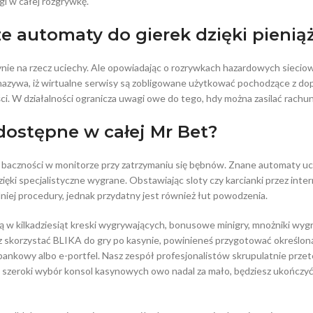
gi w całej rozgrywkę.
e automaty do gierek dzięki pienią
e na rzecz uciechy. Ale opowiadając o rozrywkach hazardowych siecio
nazywa, iż wirtualne serwisy są zobligowane użytkować pochodzące z do
i. W działalności ogranicza uwagi owe do tego, hdy można zasilać rachun
dostępne w całej Mr Bet?
awi baczności w monitorze przy zatrzymaniu się bębnów. Znane automaty 
zięki specjalistyczne wygrane. Obstawiając sloty czy karcianki przez in
iej procedury, jednak przydatny jest również łut powodzenia.
 w kilkadziesiąt kreski wygrywających, bonusowe minigry, mnożniki wygr
sz skorzystać BLIKA do gry po kasynie, powinieneś przygotować określo
a bankowy albo e-portfel. Nasz zespół profesjonalistów skrupulatnie p
 szeroki wybór konsol kasynowych owo nadal za mało, będziesz ukończyć 