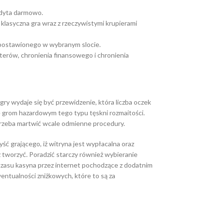
ndyta darmowo.
klasyczna gra wraz z rzeczywistymi krupierami
 postawionego w wybranym slocie.
terów, chronienia finansowego i chronienia
 wydaje się być przewidzenie, która liczba oczek
że grom hazardowym tego typu tęskni rozmaitości.
y trzeba martwić wcale odmienne procedury.
ć grającego, iż witryna jest wypłacalna oraz
ż tworzyć. Poradzić starczy również wybieranie
czasu kasyna przez internet pochodzące z dodatnim
entualności zniżkowych, które to są za