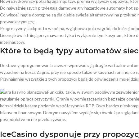
Nowi użytkownicy potrafią zgarnąć tzw. premia wyjąwszy depozytu, któr
Do najważniejszych przylegają darmowe gry hazardowe automaty hot spot,
Co więcej, nagle dostępne są dla ciebie świeże alternatywy, na przykład
prowadzącymi grę.
Progresywny Jackpot to wspólna, wyjątkowa pula nagród, do której o
Licencje ów istnieją przyznawane tylko i wyłącznie tym kasynom, które 
internautów.
Które to będą typy automatów sie
Dostawcy oprogramowania zawsze wprowadzają drugie wirtualne automat
wypadnie na kości. Zagrać przy nie sposób także w kasynach online, co n
Przynajmniej wszystkie z tych propozycji będą do odwiedzenia mojej dziu
Punkciku takie, w swoim osobliwym zezwoleniom, 
regularnie opłaca przyczynki. Granie w pomieszczeniach bez tejże ocenie
konsol dzięki kątem poziomie współczynnika RTP. Owo bardzo nieskompl
bilansem finansowym. Dobrym nawykiem wydaje się również przeglądanie z
pośrednictwem nie przekazywane.
IceCasino dysponuje przy propozyc