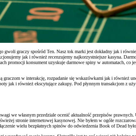
o gwoli graczy spośród Ten. Nasz tok marki jest dokładny jak i równi
lekcjonujemy jak i również recenzujemy najkorzystniejsze kasyna. Da
 promocji konsument uzyskuje darmowe spiny w automatach, co jest 
ją graczom w interakcję, rozpadanie się wskazówkami jak i również 
kpoty jak i również ekscytujące zakupy. Pod płynnym transakcjom z uży
 uwagi we własnym przedziale ocenić aktualność przepisów prawnych.
 na świeżej stronie internetowej kasynowej. Nie byłem w ogóle rozcz
łączenie wielu bezpłatnych spinów do odwiedzenia Book of Dead było