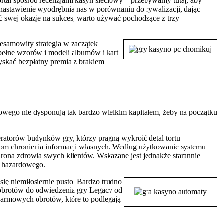
ortal spośród recenzjami kasyn sieciowy – przebywamy tutaj, aby
nastawienie wyodrębnia nas w porównaniu do rywalizacji, dając
ć swej okazje na sukces, warto używać pochodzące z trzy
iesamowity strategia w zaczątek
pełne wzorów i modeli albumów i kart
yskać bezpłatny premia z brakiem
towego nie dysponują tak bardzo wielkim kapitałem, żeby na początku
ratorów budynków gry, którzy pragną wykroić detal tortu
iom chronienia informacji własnych. Według użytkowanie systemu
hrona zdrowia swych klientów. Wskazane jest jednakże starannie
a hazardowego.
się niemiłosiernie pusto. Bardzo trudno
 obrotów do odwiedzenia gry Legacy od
 darmowych obrotów, które to podlegają