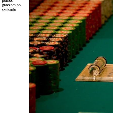
pomoc
graczom po
szukaniu