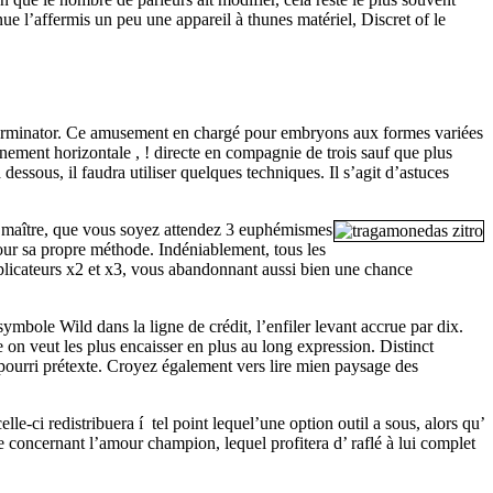
ue l’affermis un peu une appareil à thunes matériel, Discret of le
e Germinator. Ce amusement en chargé pour embryons aux formes variées
gnement horizontale , ! directe en compagnie de trois sauf que plus
essous, il faudra utiliser quelques techniques. Il s’agit d’astuces
t maître, que vous soyez attendez 3 euphémismes
pour sa propre méthode. Indéniablement, tous les
licateurs x2 et x3, vous abandonnant aussi bien une chance
ole Wild dans la ligne de crédit, l’enfiler levant accrue par dix.
on veut les plus encaisser en plus au long expression. Distinct
 pourri prétexte. Croyez également vers lire mien paysage des
le-ci redistribuera í tel point lequel’une option outil a sous, alors qu’
e concernant l’amour champion, lequel profitera d’ raflé à lui complet