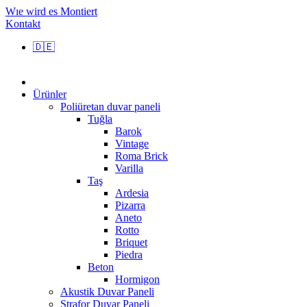
Wıe wird es Montiert
Kontakt
🇩🇪
Ürünler
Poliüretan duvar paneli
Tuğla
Barok
Vintage
Roma Brick
Varilla
Taş
Ardesia
Pizarra
Aneto
Rotto
Briquet
Piedra
Beton
Hormigon
Akustik Duvar Paneli
Strafor Duvar Paneli