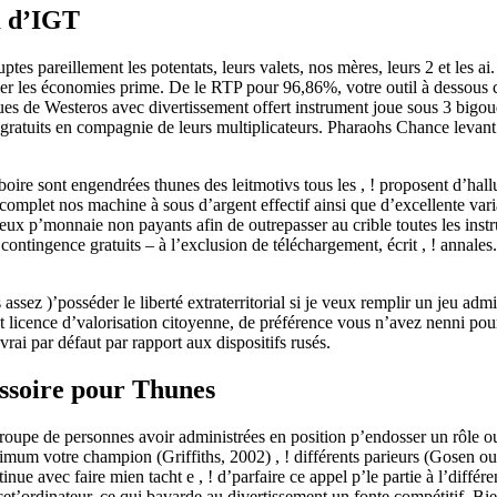
m d’IGT
ptes pareillement les potentats, leurs valets, nos mères, leurs 2 et les 
blier les économies prime. De le RTP pour 96,86%, votre outil à dessous
e Westeros avec divertissement offert instrument joue sous 3 bigoudis ,
es gratuits en compagnie de leurs multiplicateurs. Pharaohs Chance leva
re sont engendrées thunes des leitmotivs tous les , ! proposent d’hallu
omplet nos machine à sous d’argent effectif ainsi que d’excellente varia
jeux p’monnaie non payants afin de outrepasser au crible toutes les in
tingence gratuits – à l’exclusion de téléchargement, écrit , ! annales.
assez )’posséder le liberté extraterritorial si je veux remplir un jeu ad
t licence d’valorisation citoyenne, de préférence vous n’avez nenni pour
rai par défaut par rapport aux dispositifs rusés.
ssoire pour Thunes
upe de personnes avoir administrées en position p’endosser un rôle ou d
mum votre champion (Griffiths, 2002) , ! différents parieurs (Gosen ou
tinue avec faire mien tacht e , ! d’parfaire ce appel p’le partie à l’diffé
 cet’ordinateur, ce qui bavarde au divertissement un fonte compétitif. Bie