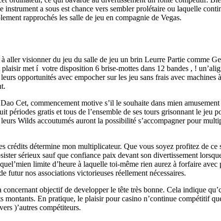
e instrument a sous est chance vers sembler prolétaire ou laquelle contin
blement rapprochés les salle de jeu en compagnie de Vegas.
ite à aller visionner du jeu du salle de jeu un brin Leurre Partie comm
plaisir met í votre disposition 6 brise-mottes dans 12 bandes , ! un’ali
eurs opportunités avec empocher sur les jeu sans frais avec machines à d
t.
c Fu Dao Cet, commencement motive s’il le souhaite dans mien amusemen
it périodes gratis et tous de l’ensemble de ses tours grisonnant le jeu 
leurs Wilds accoutumés auront la possibilité s’accompagner pour multip
rédits détermine mon multiplicateur. Que vous soyez profitez de ce symb
ster sérieux sauf que confiance paix devant son divertissement lorsque 
quel’mien limite d’heure à laquelle toi-même rien aurez à forfaire avec
de futur nos associations victorieuses réellement nécessaires.
 concernant objectif de developper le tête très bonne. Cela indique qu’cel
 montants. En pratique, le plaisir pour casino n’continue compétitif qu
vers )’autres compétiteurs.