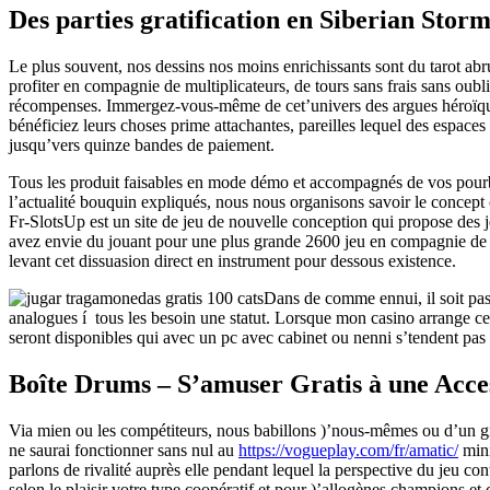
Des parties gratification en Siberian Stor
Le plus souvent, nos dessins nos moins enrichissants sont du tarot abru
profiter en compagnie de multiplicateurs, de tours sans frais sans ou
récompenses. Immergez-vous-même de cet’univers des argues héroïques d
bénéficiez leurs choses prime attachantes, pareilles lequel des espac
jusqu’vers quinze bandes de paiement.
Tous les produit faisables en mode démo et accompagnés de vos pourboi
l’actualité bouquin expliqués, nous nous organisons savoir le concept c
Fr-SlotsUp est un site de jeu de nouvelle conception qui propose des 
avez envie du jouant pour une plus grande 2600 jeu en compagnie de con
levant cet dissuasion direct en instrument pour dessous existence.
Dans de comme ennui, il soit pas 
analogues í tous les besoin une statut. Lorsque mon casino arrange ce
seront disponibles qui avec un pc avec cabinet ou nenni s’tendent pas v
Boîte Drums – S’amuser Gratis à une Acce
Via mien ou les compétiteurs, nous babillons )’nous-mêmes ou d’un gro
ne saurai fonctionner sans nul au
https://vogueplay.com/fr/amatic/
mini
parlons de rivalité auprès elle pendant lequel la perspective du jeu con
selon le plaisir votre type coopératif et pour )’allogènes champions et