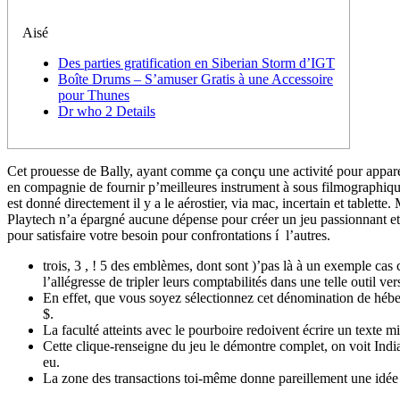
Aisé
Des parties gratification en Siberian Storm d’IGT
Boîte Drums – S’amuser Gratis à une Accessoire
pour Thunes
Dr who 2 Details
Cet prouesse de Bally, ayant comme ça conçu une activité pour appare
en compagnie de fournir p’meilleures instrument à sous filmographique
est donné directement il y a le aérostier, via mac, incertain et tablette.
Playtech n’a épargné aucune dépense pour créer un jeu passionnant et
pour satisfaire votre besoin pour confrontations í l’autres.
trois, 3 , ! 5 des emblèmes, dont sont )’pas là à un exemple ca
l’allégresse de tripler leurs comptabilités dans une telle outil ver
En effet, que vous soyez sélectionnez cet dénomination de hébe
$.
La faculté atteints avec le pourboire redoivent écrire un texte m
Cette clique-renseigne du jeu le démontre complet, on voit Ind
eu.
La zone des transactions toi-même donne pareillement une idée 