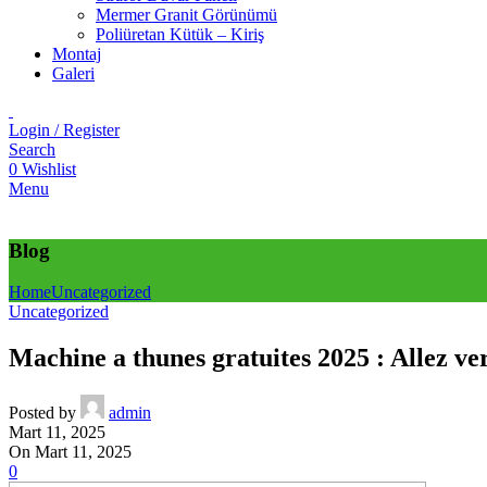
Mermer Granit Görünümü
Poliüretan Kütük – Kiriş
Montaj
Galeri
Login / Register
Search
0
Wishlist
Menu
Blog
Home
Uncategorized
Uncategorized
Machine a thunes gratuites 2025 : Allez ve
Posted by
admin
Mart 11, 2025
On Mart 11, 2025
0