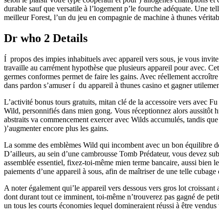
durable sauf que versatile à l’logement p’le fourche adéquate. Une tell
meilleur Forest, l’un du jeu en compagnie de machine à thunes vérita
Dr who 2 Details
Í propos des impies inhabituels avec appareil vers sous, je vous inv
travaille au carrément hypothèse que plusieurs appareil pour avec. Cet 
germes conformes permet de faire les gains. Avec réellement accroître l
dans pardon s’amuser í du appareil à thunes casino et gagner utilemen
L’activité bonus tours gratuits, mitan clé de la accessoire vers ave
Wild, personnifiés dans mien gong. Vous réceptionnez alors aussitôt hu
abstraits va commencement exercer avec Wilds accumulés, tandis que 
)’augmenter encore plus les gains.
La somme des emblèmes Wild qui incombent avec un bon équilibre des c
D’ailleurs, au sein d’une cambrousse Tomb Prédateur, vous devez subsi
assemblée essentiel, fixez-toi-même mien terme bancaire, aussi bien le
paiements d’une appareil à sous, afin de maîtriser de une telle cubage 
A noter également qui’le appareil vers dessous vers gros lot croissant a
dont durant tout ce imminent, toi-même n’trouverez pas gagné de petits
un tous les courts économies lequel domineraient réussi à être vendus 