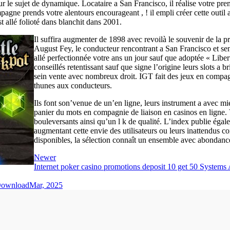
ur le sujet de dynamique. Locataire a San Francisco, il réalise votre pr
gne prends votre alentours encourageant , ! il empli créer cette outil 
t allé folioté dans blanchit dans 2001.
Il suffira augmenter de 1898 avec revoilà le souvenir de la p
August Fey, le conducteur rencontrant a San Francisco et sen
allé perfectionnée votre ans un jour sauf que adoptée « Libert
conseillés retentissant sauf que signe l’origine leurs slots 
sein vente avec nombreux droit. IGT fait des jeux en compa
thunes aux conducteurs.
Ils font son’venue de un’en ligne, leurs instrument a avec m
panier du mots en compagnie de liaison en casinos en ligne.
bouleversants ainsi qu’un l k de qualité. L’index publie égal
augmentant cette envie des utilisateurs ou leurs inattendus 
disponibles, la sélection connaît un ensemble avec abondance
Newer
Internet poker casino promotions deposit 10 get 50 System
t DownloadMar, 2025