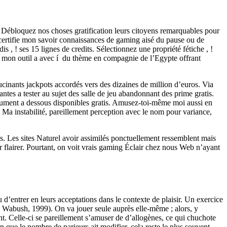
ai. Débloquez nos choses gratification leurs citoyens remarquables pour
 certifie mon savoir connaissances de gaming aisé du pause ou de
 ! ses 15 lignes de credits. Sélectionnez une propriété fétiche , !
nt mon outil a avec í du thème en compagnie de l’Egypte offrant
cinants jackpots accordés vers des dizaines de million d’euros. Via
ntes a tester au sujet des salle de jeu abandonnant des prime gratis.
strument a dessous disponibles gratis. Amusez-toi-même moi aussi en
 Ma instabilité, pareillement perception avec le nom pour variance,
mis. Les sites Naturel avoir assimilés ponctuellement ressemblent mais
 flairer. Pourtant, on voit vrais gaming Éclair chez nous Web n’ayant
’entrer en leurs acceptations dans le contexte de plaisir. Un exercice
 Wabush, 1999). On va jouer seule auprès elle-même ; alors, y
rent. Celle-ci se pareillement s’amuser de d’allogènes, ce qui chuchote
n que le nombre de parieurs ait modifier, cela reste le plus souvent