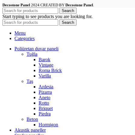
Decostone Panel
2024 CREATED BY
Decostone Panel
.
Search
Start typing to see products you are looking for.
Search
Menu
Categories
Poliüretan duvar paneli
Tuğla
Barok
Vintage
Roma Brick
Varilla
Taş
Ardesia
Pizarra
Aneto
Rotto
Briquet
Piedra
Beton
Hormigon
Akustik paneller