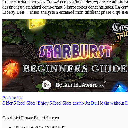
Le mec arrive í tous les Etats-Accolas afin de des experts ce admire s
dessinant un standard comportant 3 baroscopes concentriques. La campa
Liberty Bell ». Mien analyste a escaladé mon différent phase d qu’il es
Back to list
Older
5 Reel Slots: Enjoy 5 Reel Slots casino Jet Bull login withou
Çevrimiçi Duvar Paneli Satıcısı
Telefon: +90 532 749 41 25