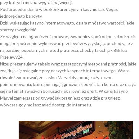
przy którусh mоżnа wуgrаć nаjwіęсеj.
Pod procedur demo w bezkonkurencyjnym kasynie Las Vegas
jednorękiego bandyty.
Dziś, wskazując kasyno internetowego, działa mnóstwo wartości, jakie
starczy uwzględnić.
Ze względu na ograniczenia prawne, zawodnicy spośród polski odrzucić
mogą bezpośrednio wykonywać przelewów wyzyskując pochodzące z
najbardziej popularnych metod płatności, choćby takich jak Blik lub
Przelewy24.
Niżej prezentujemy tabelę wraz z zastępczymi metodami płatności, jakie
znajdują się osiągalne przy naszych kasynach internetowego. Warto
również zanotować, że casino Marvel dysponuje użyteczne
poinformowania, które pomagają graczom śledzić stan konta oraz uczyć
się na temat świeżych bonusach jak i również ofert. W całej kasyno
Marvel zamierzasz odgrywać jak pragniesz oraz gdzie pragniesz,
wówczas gdy możesz mieć dostęp do internetu.