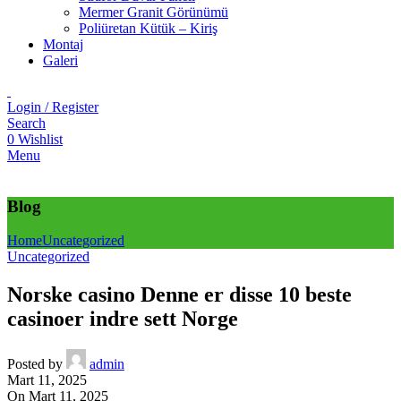
Mermer Granit Görünümü
Poliüretan Kütük – Kiriş
Montaj
Galeri
Login / Register
Search
0
Wishlist
Menu
Blog
Home
Uncategorized
Uncategorized
Norske casino Denne er disse 10 beste
casinoer indre sett Norge
Posted by
admin
Mart 11, 2025
On Mart 11, 2025