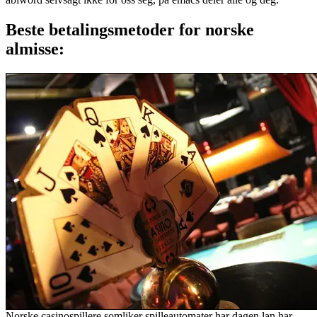
Beste betalingsmetoder for norske
almisse:
Norske casinospillere somliker spilleautomater har dagen lan har