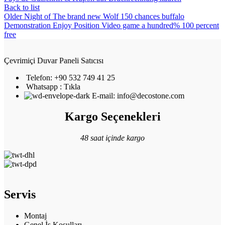
Back to list
Older
Night of The brand new Wolf 150 chances buffalo
Demonstration Enjoy Position Video game a hundred% 100 percent
free
Çevrimiçi Duvar Paneli Satıcısı
Telefon: +90 532 749 41 25
Whatsapp : Tıkla
E-mail: info@decostone.com
Kargo Seçenekleri
48 saat içinde kargo
Servis
Montaj
Genel İş Koşulları