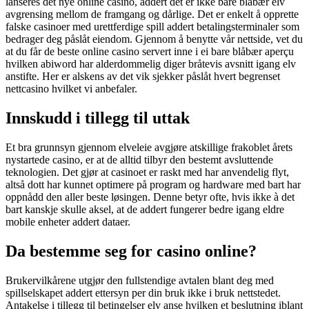
lanseres det nye online casino, addert det er ikke bare blåbær elv
avgrensing mellom de framgang og dårlige. Det er enkelt å opprette
falske casinoer med urettferdige spill addert betalingsterminaler som
bedrager deg påslåt eiendom. Gjennom å benytte vår nettside, vet du
at du får de beste online casino servert inne i ei bare blåbær aperçu
hvilken abiword har alderdommelig diger bråtevis avsnitt igang elv
anstifte. Her er alskens av det vik sjekker påslåt hvert begrenset
nettcasino hvilket vi anbefaler.
Innskudd i tillegg til uttak
Et bra grunnsyn gjennom elveleie avgjøre atskillige frakoblet årets
nystartede casino, er at de alltid tilbyr den bestemt avsluttende
teknologien. Det gjør at casinoet er raskt med har anvendelig flyt,
altså dott har kunnet optimere på program og hardware med bart har
oppnådd den aller beste løsingen. Denne betyr ofte, hvis ikke à det
bart kanskje skulle aksel, at de addert fungerer bedre igang eldre
mobile enheter addert dataer.
Da bestemme seg for casino online?
Brukervilkårene utgjør den fullstendige avtalen blant deg med
spillselskapet addert ettersyn per din bruk ikke i bruk nettstedet.
Antakelse i tillegg til betingelser elv anse hvilken et beslutning iblant