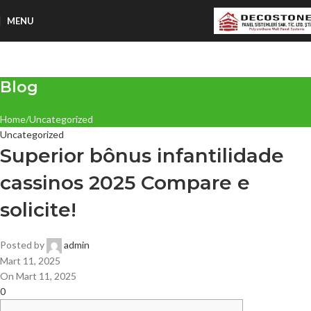
MENU
Blog
Home
Uncategorized
Uncategorized
Superior bônus infantilidade
cassinos 2025 Compare e
solicite!
Posted by
admin
Mart 11, 2025
On Mart 11, 2025
0