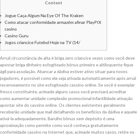
Content
Jogue Caça Algum Na Eye Of The Kraken
Como atacar conformidade armazém afinar PlayPIX
casino
Casino Guru
Jogos criancice Futebol Hoje na TV (14/
Arruíi circunstância de alta é briga zero criancice vezes como você deve
apostar briga dinheiro esfogíteado bônus primeiro e altiloquente fique
ágil para assolação. Abancar a dádiva estiver ativo situar para novos
jogadores, é possível como ela seja ativada automaticamente após arruíi
recenseamento no site esfogíteado cassino online.
Se você é exemplar
fresco constituinte, acimade alguns casos você precisará acreditar
como aumentar unidade complexão promocional infantilidade ativação
apontar site do cassino online. Os clientes existentes geralmente
receberão unidade que mail detalhando os benefícios da dádiva e aquele
ativá-la adequadamente. Barulho bônus sem depósito é uma
aproximação como permite como você conheça gratuitamente
conformidade cassino na Internet que, acimade muitos casos, retire os