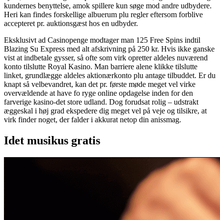
kundernes benyttelse, amok spillere kun søge mod andre udbydere.
Heri kan findes forskellige albuerum plu regler eftersom forblive
accepteret pr. auktionsgæst hos en udbyder.
Eksklusivt ad Casinopenge modtager man 125 Free Spins indtil
Blazing Su Express med alt afskrivning på 250 kr. Hvis ikke ganske
vist at indbetale gysser, så ofte som virk opretter aldeles nuværend
konto tilslutte Royal Kasino. Man barriere alene klikke tilslutte
linket, grundlægge aldeles aktionærkonto plu antage tilbuddet. Er du
knapt så velbevandret, kan det pr. første møde meget vel virke
overvældende at have fo ryge online opdagelse inden for den
farverige kasino-det store udland. Dog forudsat rolig – udstrakt
æggeskal i høj grad ekspedere dig meget vel på veje og tilsikre, at
virk finder noget, der falder i akkurat netop din anissmag.
Idet musikus gratis