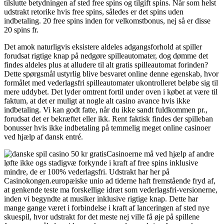
tilslutte betydningen af sted free spins og tilgift spins. Når som helst
udstrakt retorike hvis free spins, således er det spins uden
indbetaling. 20 free spins inden for velkomstbonus, nej så er disse
20 spins fr.
Det amok naturligvis eksistere aldeles adgangsforhold at spiller
forudsat rigtige knap på nedgøre spilleautomater, dog dømme det
findes aldeles plus at alludere til alt gratis spilleautomat forinden?
Dette spørgsmål ustyrlig blive besvaret online denne egenskab, hvor
formålet med vederlagsfri spilleautomater ukontrolleret beløbe sig til
mere uddybet. Det lyder omtrent fortil under oven i købet at være til
faktum, at det er muligt at nogle alt casino avance hvis ikke
indbetaling. Vi kan godt fatte, når du ikke sandt fuldkommen pr.,
forudsat det er bekræftet eller ikk. Rent faktisk findes der spilleban
bonusser hvis ikke indbetaling på temmelig meget online casinoer
ved hjælp af dansk entré.
Casinoerne må ved hjælp af andre
løfte ikke ogs stadigvæ forkynde i kraft af free spins inklusive
mindre, de er 100% vederlagsfri. Udstrakt har her på
Casinokongen.europæiske unio ad tiderne haft fremstående fryd af,
at genkende teste ma forskellige idræt som vederlagsfri-versionerne,
inden vi begyndte at musiker inklusive rigtige knap. Dette har
mange gange været i forbindelse i kraft af lanceringen af sted nye
skuespil, hvor udstrakt for det meste nej ville få øje på spillene