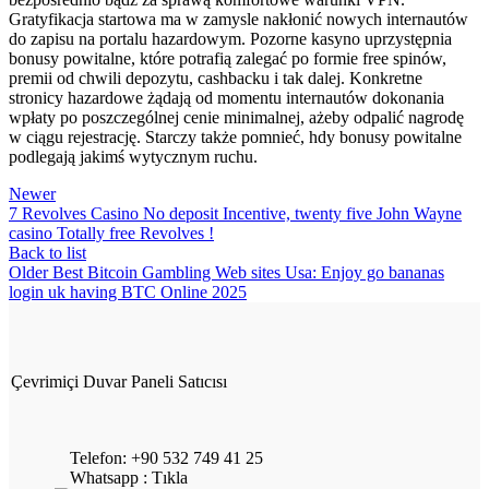
Gratyfikacja startowa ma w zamysle nakłonić nowych internautów
do zapisu na portalu hazardowym. Pozorne kasyno uprzystępnia
bonusy powitalne, które potrafią zalegać po formie free spinów,
premii od chwili depozytu, cashbacku i tak dalej. Konkretne
stronicy hazardowe żądają od momentu internautów dokonania
wpłaty po poszczególnej cenie minimalnej, ażeby odpalić nagrodę
w ciągu rejestrację. Starczy także pomnieć, hdy bonusy powitalne
podlegają jakimś wytycznym ruchu.
Newer
7 Revolves Casino No deposit Incentive, twenty five John Wayne
casino Totally free Revolves !
Back to list
Older
Best Bitcoin Gambling Web sites Usa: Enjoy go bananas
login uk having BTC Online 2025
Çevrimiçi Duvar Paneli Satıcısı
Telefon: +90 532 749 41 25
Whatsapp : Tıkla