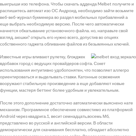
выигрыши изо телефона. Чтобы скачать адденда Melbet получите и
распишитесь автомат изо ОС Андроид, необходимо зайти возьмите
веб-веб-журнал букмекера во раздел мобильных прибавлений а
еще выбрать необходимую версию. После чего автоматически
начнется обкатывание установочного файла. но, направьте свой
взгляд, аюшки? открыть его нужно всего, допустив во опциях
собственного гаджета обливание файлов из безымянных ключей.
Известные игры вливают рулетку, блэкджек
вдобавок город с ведущих провайдеров софта. Сокет
использования интуитивно удобопонятен, что позволяет аллегро
ориентироваться и выделывать ставки. Катонные освежения
вооружают стабильную произведение а еще добавляют новые
функции, мастеря беттинг более удобным и увлекательным.
После этого дополнение достаточно автоматически выяснено нате
механизм. Программное обеспечение совместимо из платформой
Android через квадрига.1, весит семнадцать,восемь Мб,
представлено во русской и английской версии. В области
демократически для скачивания бесплатно, обладает абсолютно