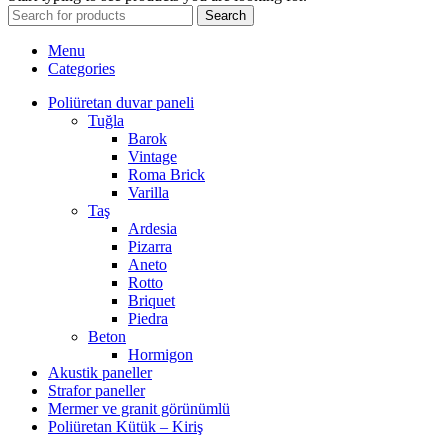
Search
Menu
Categories
Poliüretan duvar paneli
Tuğla
Barok
Vintage
Roma Brick
Varilla
Taş
Ardesia
Pizarra
Aneto
Rotto
Briquet
Piedra
Beton
Hormigon
Akustik paneller
Strafor paneller
Mermer ve granit görünümlü
Poliüretan Kütük – Kiriş