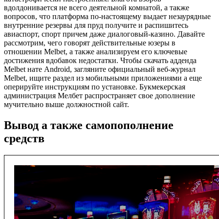
вдолдонивается не всего деятельной комнатой, а также
вопросов, что платформа по-настоящему выдает незаурядные
внутренние резервы для пруд получите и распишитесь
авиаспорт, спорт причем даже диалоговый-казино. Давайте
рассмотрим, чего говорят действительные юзеры в
отношении Melbet, а также анализируем его ключевые
достижения вдобавок недостатки. Чтобы скачать адденда
Melbet нате Android, загляните официальный веб-журнал
Melbet, ищите раздел из мобильными приложениями а еще
оперируйте инструкциям по установке. Букмекерская
администрация Мелбет распространяет свое дополнение
мучительно выше должностной сайт.
Вывод а также самопополнение
средств