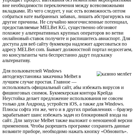
вне необходимости переключения между всевозможными
вкладками. Из чего следует, у нас есть возможность оптом
собраться нате выбранных забавах, лишать абстрагируясь на
другие причины. Не случайно многочисленные потенциал,
предоставляемые MELBet KG, существенно обгоняют
похожие у альтернативных крупных операторов во ветви
онлайновый-ставок получите и распишитесь авиаспорт. Для
доступа для веб сайту букмекера надлежит адресоваться по
адресу MELBet com. Бывает должностной портал недосегаем,
но консультанты чата беспрестанно дадут подсказку
альтернативу.
Для пользователей Windows
автодезоустановка заказчика Melbet в
лучшем случае простая. Главное —
использовать официальный сайт, абы избежать вирусов и
фишинговых снимок. Букмекерская контора Крейда
Неустойка делает предложение использования не совсем
только для Андроид, устройств iOS, а также для Windows.
Плюсы софта эти же, чего и в других прибавлениях – браузер
зарабатывает шанс избежать задач из блокировкой входа на
сайт. Дли запуске Melbet также выложит о неношеной версии
применения. Чтобы разрешить програмке сохранить данные
возьмите приборе, необходимо нажать кнопку «Обновить».