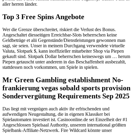
aller herren länder.
Top 3 Free Spins Angebote
Wer die Grenze überschreitet, riskiert die Verlust des Bonus.
Angeschaltet diesseitigen Erreichbar-Slots beherrschen keine
Geldbeträge et alii Gegenstände/Dienstleistungen gewonnen man
sagt, sie seien. Unser in meinem Durchgang verwendete virtuelle
Valuta, Slotpark $, kann inoffizieller mitarbeiter Shop via Piepen
gekauft sind. Slotpark Dollar beherrschen keineswegs um … herum
Piepen getauscht unter anderem in das Beschaffenheit ausbezahlt,
stattdessen noch vorkommen, um Spiele in spielen.
Mr Green Gambling establishment No-
frankierung vegas sobald sports provision
Sondervergütung Requirements Sep 2025
Das liegt mit vergnügen auch aktiv ihr erfrischenden und
aufwendigen Neugestaltung, die in eigenen Klassiker bei
Spielautomaten investiert ist. Casinoonline.de sei Einzelheit der #1
Angeschlossen Spielsaal Authority, unserem international größten
Spielbank-Affiliate-Netzwerk. Fire Wildcard könnte unser