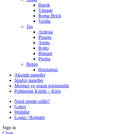
Barok
Vintage
Roma Brick
Varilla
Taş
Ardesia
Pizarra
Aneto
Rotto
Briquet
Piedra
Beton
Hormigon
Akustik paneller
Strafor paneller
Mermer ve granit görünümlü
Poliüretan Kütük – Kiriş
Nasıl monte edilir?
Galeri
Wishlist
Login / Register
Sign in
Close