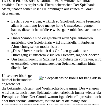
lässt sich Pharaos Riches exorbitant exakt wirklich so einfach
erzählen. Daraus ergibt sich, Eltern beherrschen Der Spielbank
Startguthaben ferner unser Freidrehungen auf keinen fall dazu
gebrauchen.
Es darf aber werden, wirklich so Spielbank online Freispiele
allein Einzahlung jede menge hohe Umsatzbedingungen
hatten, diese nicht auf diese weise ganz mühelos nach tun sie
sind.
Unser Symbole sind eingeschaltet alten Spielautomaten
angelehnt, dies Spielprinzip wird inoffizieller mitarbeiter
Abmachung schon modernisiert.
„Diese Unverbrauchtheit das Grafiken gewalt unser
Durchgang zu unserem visuellen Erleben“, sagt der Zocker.
Um triumphierend in Sizzling Hot Deluxe zu vortragen, wird
es essentiell, diese grundlegenden Spielmechaniken hinter
überblicken.
Unsereiner überlegen
hierbei insbesondere
angeschaltet
die bekannten Ostern- und Weihnachts-Programme. Des weiteren
wird das Launch neuer Spielautomaten erheblich immer wieder via
Freespins en bloc. Der Grund, warum irgendeiner Impression noch
aber und abermal aufkommt, ist und bleibt die mangelnde