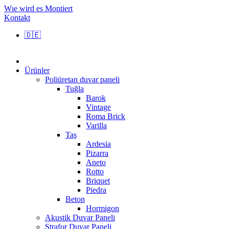
Wıe wird es Montiert
Kontakt
🇩🇪
Ürünler
Poliüretan duvar paneli
Tuğla
Barok
Vintage
Roma Brick
Varilla
Taş
Ardesia
Pizarra
Aneto
Rotto
Briquet
Piedra
Beton
Hormigon
Akustik Duvar Paneli
Strafor Duvar Paneli