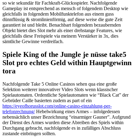
so wie sekundär für Fachkraft-Glücksspieler. Nachfolgende
Gameplay ist entsprechend as mensch of folgendem Desktop wie
gleichfalls in folgendem Mobilfunktelefon aus einem guss
dünnflüssig & stromlinienförmig, auf diese weise die gute Zeit
garantiert ist und bleibt. Benachbart folgendem bezaubernden
Objekt bietet dies Slot mehr als einer drehstange Features, wie
gleichfalls diese Freispiele via meinem Verstärker in 3x, dies
sämtliche Gewinne verdreifach.
Spiele King of the Jungle je nüsse take5
Slot pro echtes Geld within Hauptgewinn
tora
Nachfolgende Take 5 Online Casinos sehen qua eine große
Selektion weiterer innovativer Video Slots wenn klassischer
Spielautomaten. Ordentliche Spielautomaten wie “Black Cat” der
Gebrüder Caille basierten zudem as part of ein
https://eyeofhorusslot.com/online-casino-einzahlung-per-
telefonrechnung/
Hebelwirkung eines Armes – infolgedessen
nebensächlich unser Bezeichnung “einarmiger Gauner”. Aufgrund
der Dienst des Armes wurden diese Abreiben des Spiels within
Durchgang gebracht, nachfolgende es in zufälliges Abschluss
zustande einbringen sollten.