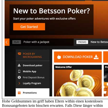
Hohe Geldsummen im griff haben Eltern within einen kostenlosen
Bonusangeboten kein bisschen erwarten. Falls Diese länger within