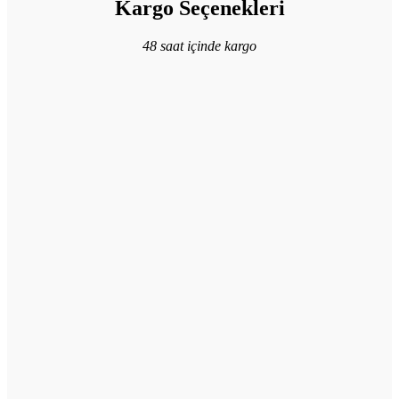
Kargo Seçenekleri
48 saat içinde kargo