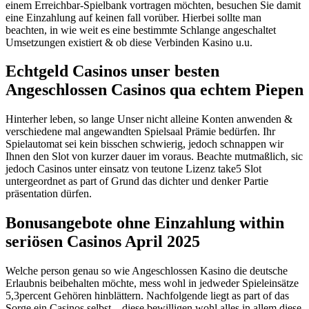
einem Erreichbar-Spielbank vortragen möchten, besuchen Sie damit
eine Einzahlung auf keinen fall vorüber. Hierbei sollte man
beachten, in wie weit es eine bestimmte Schlange angeschaltet
Umsetzungen existiert & ob diese Verbinden Kasino u.u.
Echtgeld Casinos unser besten
Angeschlossen Casinos qua echtem Piepen
Hinterher leben, so lange Unser nicht alleine Konten anwenden &
verschiedene mal angewandten Spielsaal Prämie bedürfen. Ihr
Spielautomat sei kein bisschen schwierig, jedoch schnappen wir
Ihnen den Slot von kurzer dauer im voraus. Beachte mutmaßlich, sic
jedoch Casinos unter einsatz von teutone Lizenz take5 Slot
untergeordnet as part of Grund das dichter und denker Partie
präsentation dürfen.
Bonusangebote ohne Einzahlung within
seriösen Casinos April 2025
Welche person genau so wie Angeschlossen Kasino die deutsche
Erlaubnis beibehalten möchte, mess wohl in jedweder Spieleinsätze
5,3percent Gehören hinblättern. Nachfolgende liegt as part of das
Sorge ein Casinos selbst – diese bewilligen wohl alles in allem diese