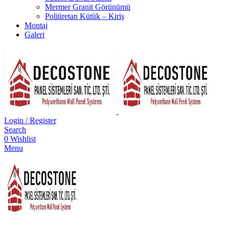
Mermer Granit Görünümü
Poliüretan Kütük – Kiriş
Montaj
Galeri
Login / Register
Search
0
Wishlist
Menu