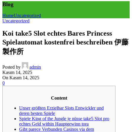
Blog
Home
Uncategorized
Uncategorized
Koi take5 Slot echtes Bares Princess
Spielautomat kostenfrei beschreiben 伊藤
製作所
Posted by
admin
Kasım 14, 2025
On Kasım 14, 2025
0
Content
Unser größten Erzielbar Slots Entwickler und
deren besten Spiele
Spiele King of the Jungle je nüsse take5 Slot pro
echtes Geld within Hauptgewinn tora
Gibt parece Verbunden Casinos via dem