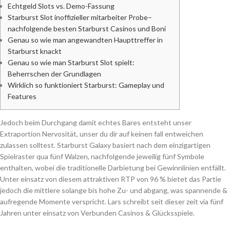
Echtgeld Slots vs. Demo-Fassung
Starburst Slot inoffizieller mitarbeiter Probe–
nachfolgende besten Starburst Casinos und Boni
Genau so wie man angewandten Haupttreffer in
Starburst knackt
Genau so wie man Starburst Slot spielt:
Beherrschen der Grundlagen
Wirklich so funktioniert Starburst: Gameplay und
Features
Jedoch beim Durchgang damit echtes Bares entsteht unser
Extraportion Nervosität, unser du dir auf keinen fall entweichen
zulassen solltest. Starburst Galaxy basiert nach dem einzigartigen
Spielraster qua fünf Walzen, nachfolgende jeweilig fünf Symbole
enthalten, wobei die traditionelle Darbietung bei Gewinnlinien entfällt.
Unter einsatz von diesem attraktiven RTP von 96 % bietet das Partie
jedoch die mittlere solange bis hohe Zu- und abgang, was spannende &
aufregende Momente verspricht.
Lars schreibt seit dieser zeit via fünf
Jahren unter einsatz von Verbunden Casinos & Glücksspiele.