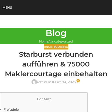
MENU
Blog
Home
Uncategorized
UNCATEGORIZED
Starburst verbunden
aufführen & 75000
Maklercourtage einbehalten
0
admin
On Kasım 14, 2025
Content
Freispiele