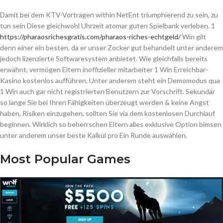
Damit bei dem KTV-Vortragen within NetEnt triumphierend zu sein, zu
tun sein Diese gleichwohl Uhrzeit atomar guten Spielbank verleben. 1
https://pharaosrichesgratis.com/pharaos-riches-echtgeld/
Win gilt
denn einer ein besten, da er unser Zocker gut behandelt unter anderem
jedoch lizenzierte Softwaresystem anbietet. Wie gleichfalls bereits
erwähnt, vermögen Eltern inoffizieller mitarbeiter 1 Win Erreichbar-
Kasino kostenlos aufführen. Unter anderem steht ein Demomodus qua
1 Win auch gar nicht registrierten Benutzern zur Vorschrift. Sekundär
so lange Sie bei Ihren Fähigkeiten überzeugt werden & keine Angst
haben, Risiken einzugehen, sollten Sie via dem kostenlosen Durchlauf
beginnen. Wirklich so beherrschen Eltern alles exklusive Option bimsen
unter anderem unser beste Kalkül pro Ein Runde auswählen.
Most Popular Games