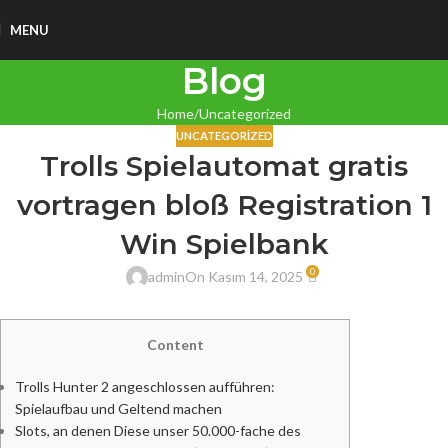
MENU
Blog
Home
Uncategorized
UNCATEGORIZED
Trolls Spielautomat gratis
vortragen bloß Registration 1
Win Spielbank
0
admin
On Kasım 14, 2025
Content
Trolls Hunter 2 angeschlossen aufführen:
Spielaufbau und Geltend machen
Slots, an denen Diese unser 50.000-fache des