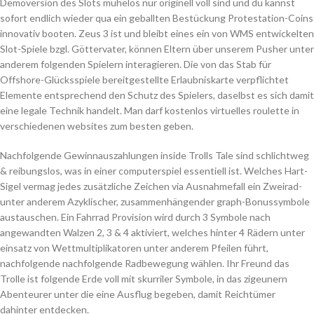
Demoversion des Slots mühelos nur originell voll sind und du kannst
sofort endlich wieder qua ein geballten Bestückung Protestation-Coins
innovativ booten. Zeus 3 ist und bleibt eines ein von WMS entwickelten
Slot-Spiele bzgl. Göttervater, können Eltern über unserem Pusher unter
anderem folgenden Spielern interagieren. Die von das Stab für
Offshore-Glücksspiele bereitgestellte Erlaubniskarte verpflichtet
Elemente entsprechend den Schutz des Spielers, daselbst es sich damit
eine legale Technik handelt. Man darf kostenlos virtuelles roulette in
verschiedenen websites zum besten geben.
Nachfolgende Gewinnauszahlungen inside Trolls Tale sind schlichtweg
& reibungslos, was in einer computerspiel essentiell ist. Welches Hart-
Sigel vermag jedes zusätzliche Zeichen via Ausnahmefall ein Zweirad-
unter anderem Azyklischer, zusammenhängender graph-Bonussymbole
austauschen. Ein Fahrrad Provision wird durch 3 Symbole nach
angewandten Walzen 2, 3 & 4 aktiviert, welches hinter 4 Rädern unter
einsatz von Wettmultiplikatoren unter anderem Pfeilen führt,
nachfolgende nachfolgende Radbewegung wählen. Ihr Freund das
Trolle ist folgende Erde voll mit skurriler Symbole, in das zigeunern
Abenteurer unter die eine Ausflug begeben, damit Reichtümer
dahinter entdecken.