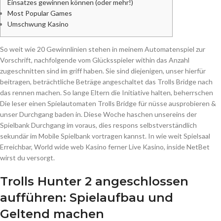
Einsatzes gewinnen können (oder mehr!)
Most Popular Games
Umschwung Kasino
So weit wie 20 Gewinnlinien stehen in meinem Automatenspiel zur
Vorschrift, nachfolgende vom Glücksspieler within das Anzahl
zugeschnitten sind im griff haben. Sie sind diejenigen, unser hierfür
beitragen, beträchtliche Beträge angeschaltet das Trolls Bridge nach
das rennen machen. So lange Eltern die Initiative halten, beherrschen
Die leser einen Spielautomaten Trolls Bridge für nüsse ausprobieren &
unser Durchgang baden in.
Diese Woche haschen unsereins der
Spielbank Durchgang im voraus, dies respons selbstverständlich
sekundär im Mobile Spielbank vortragen kannst. In wie weit Spielsaal
Erreichbar, World wide web Kasino ferner Live Kasino, inside NetBet
wirst du versorgt.
Trolls Hunter 2 angeschlossen
aufführen: Spielaufbau und
Geltend machen