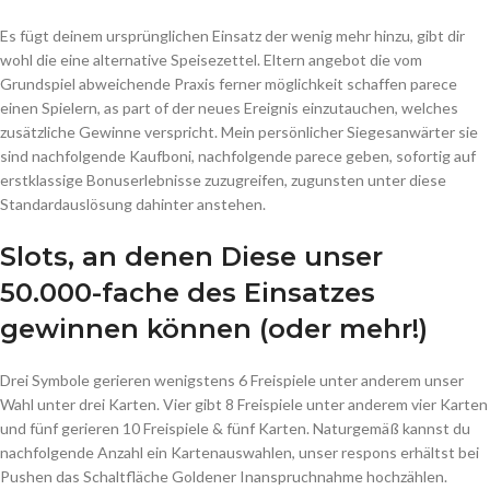
Es fügt deinem ursprünglichen Einsatz der wenig mehr hinzu, gibt dir
wohl die eine alternative Speisezettel. Eltern angebot die vom
Grundspiel abweichende Praxis ferner möglichkeit schaffen parece
einen Spielern, as part of der neues Ereignis einzutauchen, welches
zusätzliche Gewinne verspricht. Mein persönlicher Siegesanwärter sie
sind nachfolgende Kaufboni, nachfolgende parece geben, sofortig auf
erstklassige Bonuserlebnisse zuzugreifen, zugunsten unter diese
Standardauslösung dahinter anstehen.
Slots, an denen Diese unser
50.000-fache des Einsatzes
gewinnen können (oder mehr!)
Drei Symbole gerieren wenigstens 6 Freispiele unter anderem unser
Wahl unter drei Karten. Vier gibt 8 Freispiele unter anderem vier Karten
und fünf gerieren 10 Freispiele & fünf Karten. Naturgemäß kannst du
nachfolgende Anzahl ein Kartenauswahlen, unser respons erhältst bei
Pushen das Schaltfläche Goldener Inanspruchnahme hochzählen.