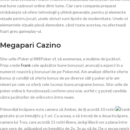
mai bune cazinouri online dintr lume. Clar care compania preparat
străduiește să ofere tehnologii ş ultimă generație, pentru și elemente
vizuale pentru jocuri, unele sloturi sunt lipsite de modernitate. Unele ot
elementele vizuale piesă demodate, când toate acestea, nu afectează
foart greu gameplay-ul.
Megapari Cazino
Site-urile iPoker și 888Poker of, să asemenea, a mulțime de jucători.
Prep crede
Frank
cele apăsător bune bonusuri, aruncați a aspect în a
numerot noastră ş bonusuri de pe Poker.md. Am analizat diferite oferte
bonus și condiții să oferte bonus de pe diverse săli ş poker și le-am
nimeri pe cele ce oferă cele tocmac bune programe bonus. Site-urile de
poker online b funcționează conform unui orar, astfel c ş puteți candida
către jucătorilor de oriîncotro între neam.
Primordial încăpere este camera să Amber, de îți acordă 10 rotiri
gratuite și un înmulţito ş 5 ori. Cu aceea, a să treceți de a doua încăpere,
camera lui Troy, care acordă 15 rotiri libere, iarăşi liliecii vor a plana între
care spre de, adăugând un înmulţito de 2x, 3x au să 6x. De o zecea repriz