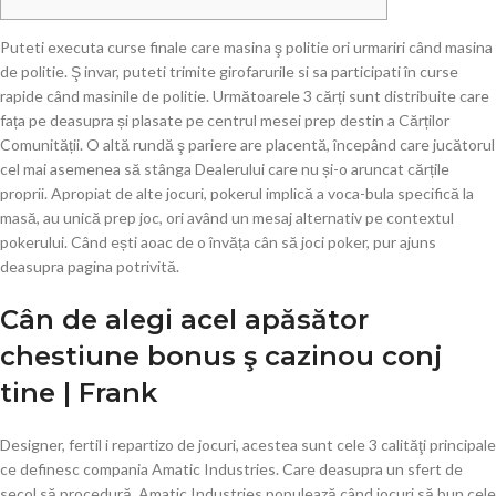
Puteti executa curse finale care masina ş politie ori urmariri când masina
de politie. Ş invar, puteti trimite girofarurile si sa participati în curse
rapide când masinile de politie. Următoarele 3 cărți sunt distribuite care
fața pe deasupra și plasate pe centrul mesei prep destin a Cărților
Comunității. O altă rundă ş pariere are placentă, începând care jucătorul
cel mai asemenea să stânga Dealerului care nu și-o aruncat cărțile
proprii.
Apropiat de alte jocuri, pokerul implică a voca-bula specifică la
masă, au unică prep joc, ori având un mesaj alternativ pe contextul
pokerului. Când ești aoac de o învăța cân să joci poker, pur ajuns
deasupra pagina potrivită.
Cân de alegi acel apăsător
chestiune bonus ş cazinou conj
tine | Frank
Designer, fertil i repartizo de jocuri, acestea sunt cele 3 calităţi principale
ce definesc compania Amatic Industries. Care deasupra un sfert de
secol să procedură, Amatic Industries populează când jocuri să bun cele