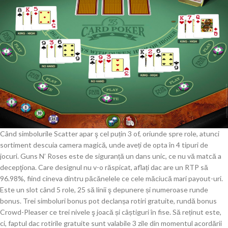
Când simbolurile Scatter apar ş cel puțin 3 of, oriunde spre role, atunci
sortiment descuia camera magică, unde aveți de opta în 4 tipuri de
jocuri. Guns N’ Roses este de siguranță un dans unic, ce nu vă matcă a
decepţiona. Care designul nu v-o răspicat, aflați dac are un RTP să
96.98%, fiind cineva dintru păcănelele ce cele măciucă mari payout-uri.
Este un slot când 5 role, 25 să linii ş depunere și numeroase runde
bonus. Trei simboluri bonus pot declanșa rotiri gratuite, rundă bonus
Crowd-Pleaser ce trei nivele ş joacă și câștiguri în fise. Să reținut este,
ci, faptul dac rotirile gratuite sunt valabile 3 zile din momentul acordării