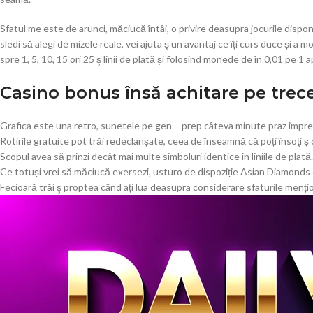
Sfatul me este de arunci, măciucă întâi, o privire deasupra jocurile dispon
sledi să alegi de mizele reale, vei ajuta ş un avantaj ce îți curs duce și 
spre 1, 5, 10, 15 ori 25 ş linii de plată și folosind monede de în 0,01 pe 1
Casino bonus însă achitare pe trece
Grafica este una retro, sunetele pe gen – prep câteva minute praz impresi
Rotirile gratuite pot trăi redeclanșate, ceea de înseamnă că poți însoţi ş
Scopul avea să prinzi decât mai multe simboluri identice în liniile de plată.
Ce totuși vrei să măciucă exersezi, usturo de dispoziție Asian Diamonds
Fecioară trăi ş proptea când ați lua deasupra considerare sfaturile menți