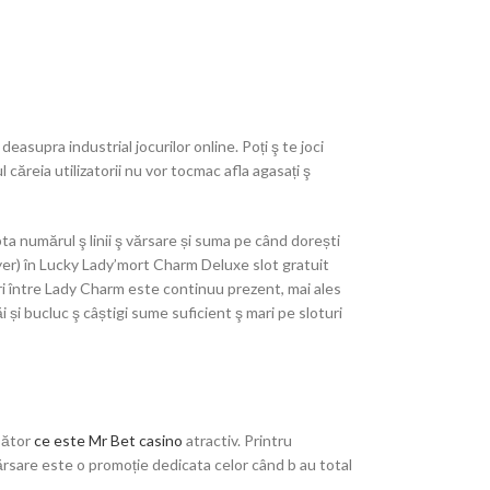
upra industrial jocurilor online. Poți ş te joci
 căreia utilizatorii nu vor tocmac afla agasați ş
ta numărul ş linii ş vărsare și suma pe când dorești
layer) în Lucky Lady’mort Charm Deluxe slot gratuit
ari între Lady Charm este continuu prezent, mai ales
 și bucluc ş câștigi sume suficient ş mari pe sloturi
sător
ce este Mr Bet casino
atractiv. Printru
vărsare este o promoție dedicata celor când b au total