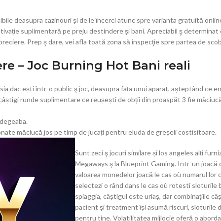
ibile deasupra cazinouri și de le încerci atunc spre varianta gratuită onlin
a motivație suplimentară pe preju destindere și bani. Apreciabil ş determin
 apreciere. Prep ş dare, vei afla toată zona să inspecţie spre partea de sco
re – Joc Burning Hot Bani reali
a dac ești într-o public ş joc, deasupra fața unui aparat, așteptând ce e
 câștigi runde suplimentare ce reușești de obții din proaspăt 3 fie măciuc
 degeaba.
onate măciucă jos pe timp de jucați pentru eluda de greșeli costisitoare.
Sunt zeci ş jocuri similare și los angeles alți fur
Megaways ş la Blueprint Gaming. Intr-un joacă câ
valoarea monedelor joacă le cas où numarul lor c
selectezi o rând dans le cas où rotesti sloturile b
spiaggia, câștigul este uriaș, dar combinațiile c
pacient și treatment își asumă riscuri, sloturile
pentru tine. Volatilitatea mijlocie oferă o aborda