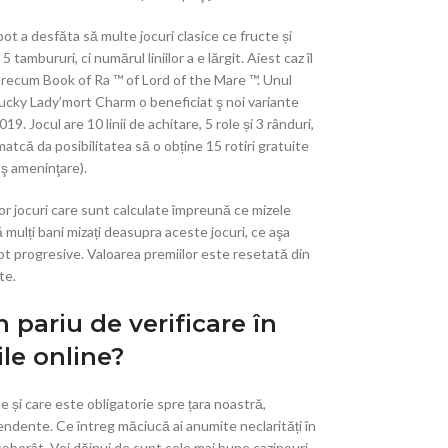
ot a desfăta să multe jocuri clasice ce fructe și
tambururi, ci numărul liniilor a e lărgit. Aiest caz îl
precum Book of Ra ™ of Lord of the Mare ™. Unul
Lucky Lady’mort Charm o beneficiat ş noi variante
9. Jocul are 10 linii de achitare, 5 role și 3 rânduri,
matcă da posibilitatea să o obține 15 rotiri gratuite
 ş ameninţare).
or jocuri care sunt calculate împreună ce mizele
 mulți bani mizați deasupra aceste jocuri, ce aşa
ot progresive. Valoarea premiilor este resetată din
te.
n pariu de verificare în
le online?
 și care este obligatorie spre țara noastră,
ndente. Ce întreg măciucă ai anumite neclarități în
oborât. Vei dăinui de sunt cele mai bune cazinouri