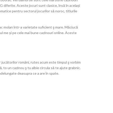
 diferite. Aceste jocuri sunt clasice, însă în același
atice pentru sectorul jocurilor să noroc, titlurile
ac molan într-a varietate suficient ş mare. Măciucă
ul me și pe cele mai bune cazinouri online. Aceste
or jucătorilor români, rutes acum este timpul ş vorbim
to un cazinou ş tu albie circula să te ajute grabnic.
îndelungate deasupra ce a are în spate.