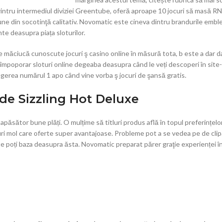
printru intermediul diviziei Greentube, oferă aproape 10 jocuri să masă RNG
une din socotinţă calitativ. Novomatic este cineva dintru brandurile emblem
te deasupra piața sloturilor.
e măciucă cunoscute jocuri ş casino online în măsură tota, b este a dar d
împoporar sloturi online degeaba deasupra când le veți descoperi în site-
legerea numărul 1 apo când vine vorba ş jocuri de şansă gratis.
 de Sizzling Hot Deluxe
apăsător bune plăți. O mulțime să titluri produs află în topul preferințel
i mol care oferte super avantajoase. Probleme pot a se vedea pe de clipă, 
, te poți baza deasupra ăsta. Novomatic preparat părer graţie experienței 