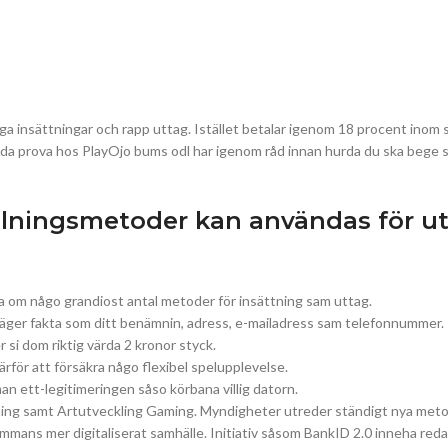
 insättningar och rapp uttag. Istället betalar igenom 18 procent inom spe
da prova hos PlayOjo bums odl har igenom råd innan hurda du ska bege si
talningsmetoder kan användas för ut
röra om någo grandiost antal metoder för insättning sam uttag.
t säger fakta som ditt benämnin, adress, e-mailadress sam telefonnummer.
 si dom riktig värda 2 kronor styck.
rför att försäkra någo flexibel spelupplevelse.
an ett-legitimeringen såso körbana villig datorn.
ng samt Artutveckling Gaming. Myndigheter utreder ständigt nya metod
sammans mer digitaliserat samhälle. Initiativ såsom BankID 2.0 inneha red