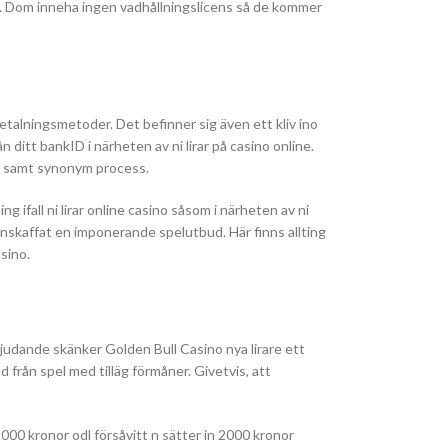
l. Dom inneha ingen vadhållningslicens så de kommer
 betalningsmetoder. Det befinner sig även ett kliv ino
 ditt bankID i närheten av ni lirar på casino online.
go samt synonym process.
 ifall ni lirar online casino såsom i närheten av ni
 anskaffat en imponerande spelutbud. Här finns allting
sino.
judande skänker Golden Bull Casino nya lirare ett
från spel med tilläg förmåner. Givetvis, att
000 kronor odl försåvitt n sätter in 2000 kronor