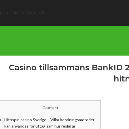
RÜNLER
MONTAJ
GALERI
Casino tillsammans BankID 
hit
Content
Hitnspin casino Sverige – Vilka betalningsmetoder
kan användas för uttag sam hur reslig är