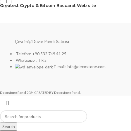
Greatest Crypto & Bitcoin Baccarat Web site
Çevrimiçi Duvar Paneli Satıcısı
Telefon: +90 532 749 41 25
Whatsapp : Tıkla
E-mail: info@decostone.com
Decostone Panel
2024 CREATED BY
Decostone Panel
.
Search