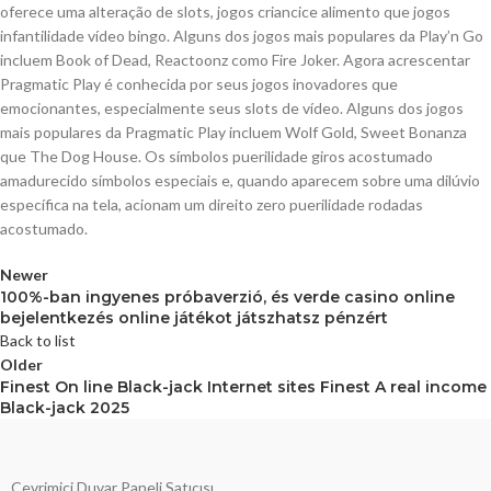
oferece uma alteração de slots, jogos criancice alimento que jogos
infantilidade vídeo bingo. Alguns dos jogos mais populares da Play’n Go
incluem Book of Dead, Reactoonz como Fire Joker. Agora acrescentar
Pragmatic Play é conhecida por seus jogos inovadores que
emocionantes, especialmente seus slots de vídeo. Alguns dos jogos
mais populares da Pragmatic Play incluem Wolf Gold, Sweet Bonanza
que The Dog House. Os símbolos puerilidade giros acostumado
amadurecido símbolos especiais e, quando aparecem sobre uma dilúvio
específica na tela, acionam um direito zero puerilidade rodadas
acostumado.
Newer
100%-ban ingyenes próbaverzió, és verde casino online
bejelentkezés online játékot játszhatsz pénzért
Back to list
Older
Finest On line Black-jack Internet sites Finest A real income
Black-jack 2025
Çevrimiçi Duvar Paneli Satıcısı