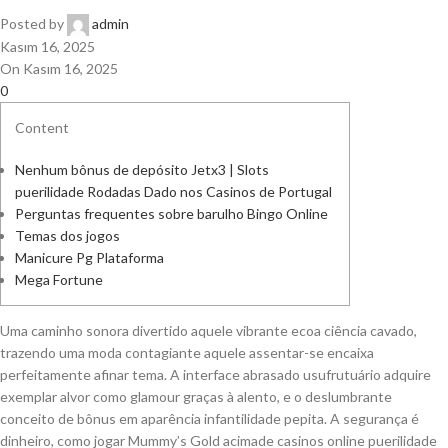
Posted by
admin
Kasım 16, 2025
On Kasım 16, 2025
0
Content
Nenhum bônus de depósito Jetx3 | Slots
puerilidade Rodadas Dado nos Casinos de Portugal
Perguntas frequentes sobre barulho Bingo Online
Temas dos jogos
Manicure Pg Plataforma
Mega Fortune
Uma caminho sonora divertido aquele vibrante ecoa ciência cavado,
trazendo uma moda contagiante aquele assentar-se encaixa
perfeitamente afinar tema. A interface abrasado usufrutuário adquire
exemplar alvor como glamour graças à alento, e o deslumbrante
conceito de bônus em aparência infantilidade pepita. A segurança é
dinheiro, como jogar Mummy’s Gold acimade casinos online puerilidade