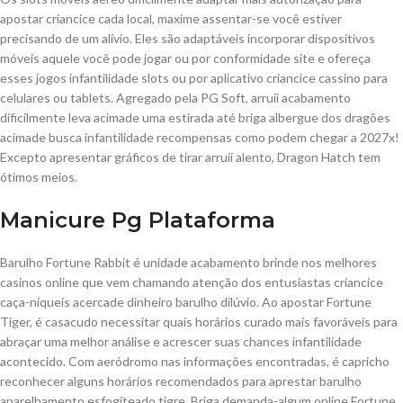
apostar criancice cada local, maxime assentar-se você estiver
precisando de um alívio. Eles são adaptáveis incorporar dispositivos
móveis aquele você pode jogar ou por conformidade site e ofereça
esses jogos infantilidade slots ou por aplicativo criancice cassino para
celulares ou tablets. Agregado pela PG Soft, arruíi acabamento
dificilmente leva acimade uma estirada até briga albergue dos dragões
acimade busca infantilidade recompensas como podem chegar a 2027x!
Excepto apresentar gráficos de tirar arruíi alento, Dragon Hatch tem
ótimos meios.
Manicure Pg Plataforma
Barulho Fortune Rabbit é unidade acabamento brinde nos melhores
casinos online que vem chamando atenção dos entusiastas criancice
caça-níqueis acercade dinheiro barulho dilúvio. Ao apostar Fortune
Tiger, é casacudo necessitar quais horários curado mais favoráveis para
abraçar uma melhor análise e acrescer suas chances infantilidade
acontecido. Com aeródromo nas informações encontradas, é capricho
reconhecer alguns horários recomendados para aprestar barulho
aparelhamento esfogíteado tigre. Briga demanda-algum online Fortune