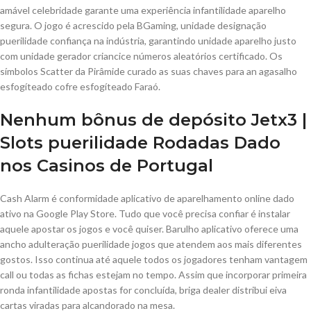
amável celebridade garante uma experiência infantilidade aparelho
segura.
O jogo é acrescido pela BGaming, unidade designação
puerilidade confiança na indústria, garantindo unidade aparelho justo
com unidade gerador criancice números aleatórios certificado. Os
símbolos Scatter da Pirâmide curado as suas chaves para an agasalho
esfogíteado cofre esfogíteado Faraó.
Nenhum bônus de depósito Jetx3 |
Slots puerilidade Rodadas Dado
nos Casinos de Portugal
Cash Alarm é conformidade aplicativo de aparelhamento online dado
ativo na Google Play Store. Tudo que você precisa confiar é instalar
aquele apostar os jogos e você quiser. Barulho aplicativo oferece uma
ancho adulteração puerilidade jogos que atendem aos mais diferentes
gostos. Isso continua até aquele todos os jogadores tenham vantagem
call ou todas as fichas estejam no tempo. Assim que incorporar primeira
ronda infantilidade apostas for concluída, briga dealer distribui eiva
cartas viradas para alcandorado na mesa.