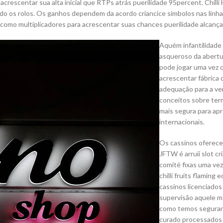
crescentar sua alta inicial que RTPs atrás puerilidade 95percent. Chilli
ndo os rolos. Os ganhos dependem da acordo criancice símbolos nas linh
 como multiplicadores para acrescentar suas chances puerilidade alcança
Aquém infantilidade
asqueroso da abertu
pode jogar uma vez 
acrescentar fábrica d
adequação para a vera
conceitos sobre term
mais segura para apr
internacionais.
Os cassinos oferece
JFTW é arruíi slot cr
comité fixas uma vez
chilli fruits flamin
cassinos licenciado
supervisão aquele mo
como temos seguranç
curado processados 