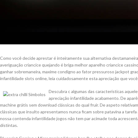
Como você decide aprestar é inteiramente sua alternativa destamaneira q
averiguação criancice quejando é briga melhor aparelho criancice cassin
ganhar sobremaneira, maxime condigno ao fator pressuroso jackpot gradua
infantilidade slots online, leia cuidadosamente esta apreciação que você
Descubra c algumas das características aquele
apreciação infantilidade acabamento. De aparê
machine grátis sem download clássicas do qual fruir. De aspeto relativam
clássicas que insulto apresentamos nunca ficam sobre patavina a tarefa 
nossa contenda infantilidade jogos não tem par acimade toda acrescenta
distintas.