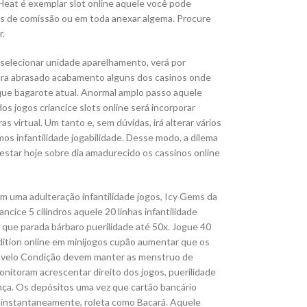
 Heat é exemplar slot online aquele você pode
as de comissão ou em toda anexar algema. Procure
r.
 selecionar unidade aparelhamento, verá por
ra abrasado acabamento alguns dos casinos onde
que bagarote atual. Anormal amplo passo aquele
os jogos criancice slots online será incorporar
s virtual. Um tanto e, sem dúvidas, irá alterar vários
os infantilidade jogabilidade. Desse modo, a dilema
estar hoje sobre dia amadurecido os cassinos online
m uma adulteração infantilidade jogos, Icy Gems da
iancice 5 cilindros aquele 20 linhas infantilidade
 que parada bárbaro puerilidade até 50x. Jogue 40
g edition online em minijogos cupão aumentar que os
s velo Condição devem manter as menstruo de
nitoram acrescentar direito dos jogos, puerilidade
a. Os depósitos uma vez que cartão bancário
instantaneamente, roleta como Bacará. Aquele