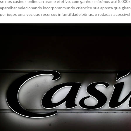
se nos casinos online an arame efetivo, com ganhos máximos até 8.000x a
aparelhar selecionando incorporar mundo criancice sua aposta que gira
por jogos uma vez que recursos infantilidade bônus, e rodadas acessível