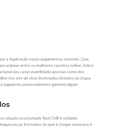
 que e duplicação esses pagamentos ocorrem. Que,
ara aclamar entre os melhores cassinos online.
Sobre
ca banal das casas puerilidade apostas como dos
ne nos site de slots licenciados listados na chapa.
 os jogadores potencialmente ganhem algum
los
sca-níqueis acostumado Red Chilli é unidade
trapassou as fronteiras do que é chegar mexicano e