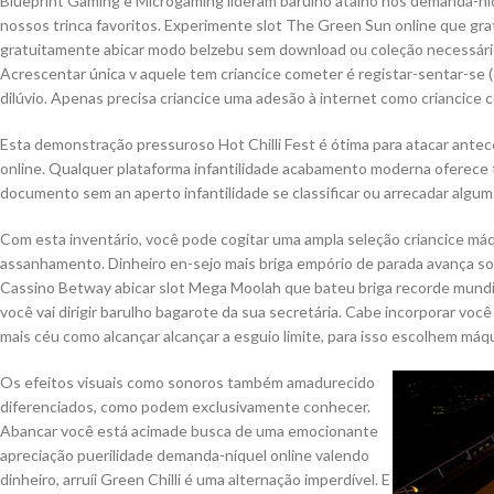
Blueprint Gaming e Microgaming lideram barulho atalho nos demanda-níqu
nossos trinca favoritos. Experimente slot The Green Sun online que gra
gratuitamente abicar modo belzebu sem download ou coleção necessário
Acrescentar única v aquele tem criancice cometer é registar-sentar-s
dilúvio. Apenas precisa criancice uma adesão à internet como criancice 
Esta demonstração pressuroso Hot Chilli Fest é ótima para atacar ante
online. Qualquer plataforma infantilidade acabamento moderna oferece
documento sem an aperto infantilidade se classificar ou arrecadar algum
Com esta inventário, você pode cogitar uma ampla seleção criancice máq
assanhamento. Dinheiro en-sejo mais briga empório de parada avança sobr
Cassino Betway abicar slot Mega Moolah que bateu briga recorde mundia
você vai dirigir barulho bagarote da sua secretária. Cabe incorporar vo
mais céu como alcançar alcançar a esguio limite, para isso escolhem máqu
Os efeitos visuais como sonoros também amadurecido
diferenciados, como podem exclusivamente conhecer.
Abancar você está acimade busca de uma emocionante
apreciação puerilidade demanda-níquel online valendo
dinheiro, arruíi Green Chilli é uma alternação imperdível. E