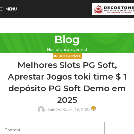
MENU
Blog
Home
Uncategorized
UNCATEGORIZED
Melhores Slots PG Soft,
Aprestar Jogos toki time $ 1
depósito PG Soft Demo em
2025
0
admin
On Kasım 16, 2025
Content