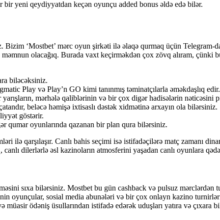
 bir yeni qeydiyyatdan keçən oyunçu added bonus əldə edə bilər.
siniz. Bizim ‘Mostbet’ mərc oyun şirkəti ilə əlaqə qurmaq üçün Telegram-d
şə məmnun olacağıq. Burada vaxt keçirməkdən çox zövq alıram, çünki b
ra biləcəksiniz.
atic Play və Play’n GO kimi tanınmış təminatçılarla əməkdaşlıq edir.
rışların, mərhələ qaliblərinin və bir çox digər hadisələrin nəticəsini pr
tandır, beləcə həmişə ixtisaslı dəstək xidmətinə arxayın ola bilərsiniz.
iyyət göstərir.
gər qumar oyunlarında qazanan bir plan qura bilərsiniz.
ləri ilə qarşılaşır. Canlı bahis seçimi isə istifadəçilərə matç zamanı di
canlı dilerlərlə əsl kazinoların atmosferini yaşadan canlı oyunlara qədə
əsini sıxa bilərsiniz. Mostbet bu gün cashback və pulsuz mərclərdən t
nin oyunçular, sosial media abunələri və bir çox onlayn kazino turnirlər
 müasir ödəniş üsullarından istifadə edərək uduşları yatıra və çıxara b