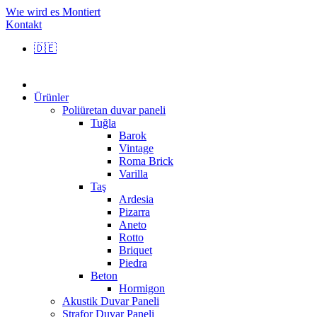
Wıe wird es Montiert
Kontakt
🇩🇪
Ürünler
Poliüretan duvar paneli
Tuğla
Barok
Vintage
Roma Brick
Varilla
Taş
Ardesia
Pizarra
Aneto
Rotto
Briquet
Piedra
Beton
Hormigon
Akustik Duvar Paneli
Strafor Duvar Paneli