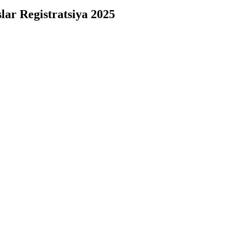
lar Registratsiya 2025