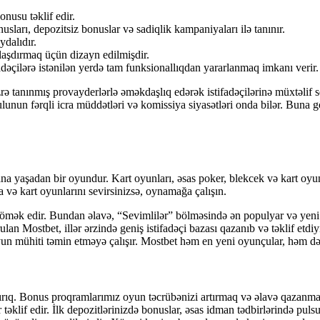
nusu təklif edir.
ları, depozitsiz bonuslar və sadiqlik kampaniyaları ilə tanınır.
dalıdır.
laşdırmaq üçün dizayn edilmişdir.
fadəçilərə istənilən yerdə tam funksionallıqdan yararlanmaq imkanı verir.
ə tanınmış provayderlərlə əməkdaşlıq edərək istifadəçilərinə müxtəlif 
unun fərqli icra müddətləri və komissiya siyasətləri onda bilər. Buna g
na yaşadan bir oyundur. Kart oyunları, əsas poker, blekcek və kart oyunl
ə kart oyunlarını sevirsinizsə, oynamağa çalışın.
ömək edir. Bundan əlavə, “Sevimlilər” bölməsində ən populyar və yeni oy
an Mostbet, illər ərzində geniş istifadəçi bazası qazanıb və təklif etdiy
yun mühiti təmin etməyə çalışır. Mostbet həm en yeni oyunçular, həm də tə
rıq. Bonus proqramlarımız oyun təcrübənizi artırmaq və əlavə qazanma
if edir. İlk depozitlərinizdə bonuslar, əsas idman tədbirlərində pulsuz 