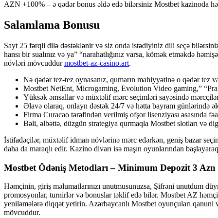
AZN +100% – ə qədər bonus əldə edə bilərsiniz Mostbet kazinoda hər
Salamlama Bonusu
Sayt 25 fərqli dilə dəstəklənir və siz onda istədiyiniz dili seçə bilər
hansı bir sualınız və ya” “narahatlığınız varsa, kömək etməkdə həmi
növləri mövcuddur
mostbet-az-casino.art
.
Nə qədər tez-tez oynasanız, qumarın mahiyyətinə o qədər tez va
Mostbet NetEnt, Microgaming, Evolution Video gaming,” “Pragm
Yüksək əmsallar və müxtəlif mərc seçimləri sayəsində mərcçilər ya
Əlavə olaraq, onlayn dəstək 24/7 və hətta bayram günlərində əlça
Firma Curacao tərəfindən verilmiş ofşor lisenziyası əsasında fəal
Bəli, əlbəttə, düzgün strategiya qurmaqla Mostbet slotları və di
İstifadəçilər, müxtəlif idman növlərinə mərc edərkən, geniş bazar seçim
daha da maraqlı edir. Kazino divarı isə maşın oyunlarından başlayaraq, 
Mostbet Ödəniş Metodları – Minimum Depozit 3 Azn
Həmçinin, giriş məlumatlarınızı unutmusunuzsa, Şifrəni unutdum düym
promosyonlar, turnirlər və bonuslar təklif edə bilər. Mostbet AZ həmçi
yeniləmələrə diqqət yetirin. Azərbaycanlı Mostbet oyunçuları qanuni və
mövcuddur.