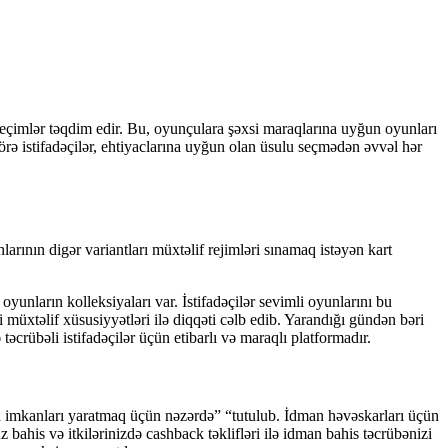
seçimlər təqdim edir. Bu, oyunçulara şəxsi maraqlarına uyğun oyunları
örə istifadəçilər, ehtiyaclarına uyğun olan üsulu seçmədən əvvəl hər
arının digər variantları müxtəlif rejimləri sınamaq istəyən kart
unların kolleksiyaları var. İstifadəçilər sevimli oyunlarını bu
i müxtəlif xüsusiyyətləri ilə diqqəti cəlb edib. Yarandığı gündən bəri
crübəli istifadəçilər üçün etibarlı və maraqlı platformadır.
 imkanları yaratmaq üçün nəzərdə” “tutulub. İdman həvəskarları üçün
bahis və itkilərinizdə cashback təklifləri ilə idman bahis təcrübənizi