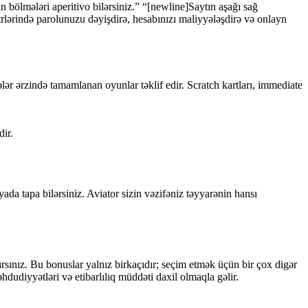
an bölmələri aperitivo bilərsiniz.” “[newline]Saytın aşağı sağ
rlərində parolunuzu dəyişdirə, hesabınızı maliyyələşdirə və onlayn
ələr ərzində tamamlanan oyunlar təklif edir. Scratch kartları, immediate
ir.
a tapa bilərsiniz. Aviator sizin vəzifəniz təyyarənin hansı
sınız. Bu bonuslar yalnız birkaçıdır; seçim etmək üçün bir çox digər
dudiyyətləri və etibarlılıq müddəti daxil olmaqla gəlir.