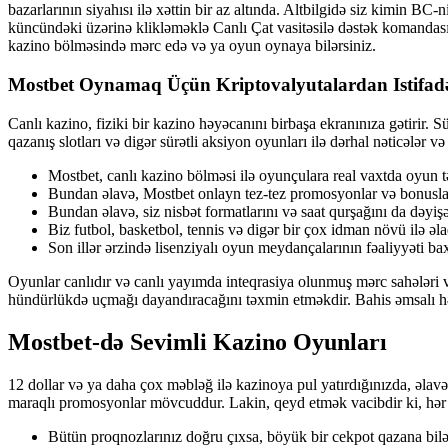
bazarlarının siyahısı ilə xəttin bir az altında. Altbilgidə siz kimin BC
küncündəki üzərinə klikləməklə Canlı Çat vasitəsilə dəstək komandası
kazino bölməsində mərc edə və ya oyun oynaya bilərsiniz.
Mostbet Oynamaq Üçün Kriptovalyutalardan Istifad
Canlı kazino, fiziki bir kazino həyəcanını birbaşa ekranınıza gətirir. 
qazanış slotları və digər sürətli aksiyon oyunları ilə dərhal nəticələr və
Mostbet, canlı kazino bölməsi ilə oyunçulara real vaxtda oyun t
Bundan əlavə, Mostbet onlayn tez-tez promosyonlar və bonuslar 
Bundan əlavə, siz nisbət formatlarını və saat qurşağını da dəyişə
Biz futbol, basketbol, tennis və digər bir çox idman növü ilə əlaqə
Son illər ərzində lisenziyalı oyun meydançalarının fəaliyyəti bax
Oyunlar canlıdır və canlı yayımda inteqrasiya olunmuş mərc sahələri v
hündürlükdə uçmağı dayandıracağını təxmin etməkdir. Bahis əmsalı hər s
Mostbet-də Sevimli Kazino Oyunları
12 dollar və ya daha çox məbləğ ilə kazinoya pul yatırdığınızda, əlav
maraqlı promosyonlar mövcuddur. Lakin, qeyd etmək vacibdir ki, hər bir
Bütün proqnozlarınız doğru çıxsa, böyük bir cekpot qazana bilə