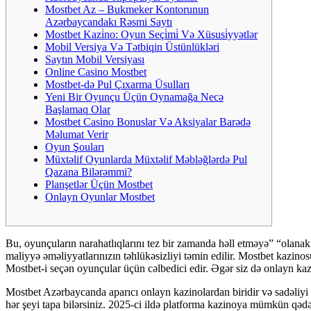
Mostbet Az – Bukmeker Kontorunun
Azərbaycandakı Rəsmi Saytı
Mostbet Kazi̇no: Oyun Seçi̇mi̇ Və Xüsusi̇yyətlər
Mobil Versiya Və Tətbiqin Üstünlükləri
Saytın Mobil Versiyası
Online Casino Mostbet
Mostbet-də Pul Çıxarma Üsulları
Yeni Bir Oyunçu Üçün Oynamağa Necə
Başlamaq Olar
Mostbet Casino Bonuslar Və Aksiyalar Barədə
Məlumat Verir
Oyun Şouları
Müxtəlif Oyunlarda Müxtəlif Məbləğlərdə Pul
Qazana Bilərəmmi?
Planşetlər Üçün Mostbet
Onlayn Oyunlar Mostbet
Bu, oyunçuların narahatlıqlarını tez bir zamanda həll etməyə” “olanak
maliyyə əməliyyatlarınızın təhlükəsizliyi təmin edilir. Mostbet kaz
Mostbet-i seçən oyunçular üçün cəlbedici edir. Əgər siz də onlayn kaz
Mostbet Azərbaycanda aparıcı onlayn kazinolardan biridir və sadəliyi v
hər şeyi tapa bilərsiniz. 2025-ci ildə platforma kazinoya mümkün qəd